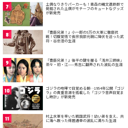
土偶なりきりパーカーも！青森の縄文遺跡群で
7
発掘された土偶がモチーフのキュートなグッズ
が新発売
『豊臣兄弟！』小一郎の5万の大軍に徹底抗
8
戦！切腹覚悟で長宗我部元親に降伏を迫った武
将・谷忠澄の生涯
『豊臣兄弟！』後半の鍵を握る「浅井三姉妹」
9
茶々・初・江——秀吉に翻弄された波乱の生涯
ゴジラの咆哮で目覚める朝…1954年公開『ゴジ
10
ラ』の貴重音源を搭載した「ゴジラ音声目覚ま
し時計」が新発売
村上水軍を率いた戦国武将！幼い弟を支え、共
11
に海へ散った得居通幸の波乱に満ちた生涯