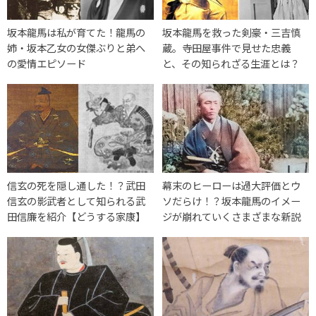
坂本龍馬は私が育てた！龍馬の
坂本龍馬を救った剣豪・三吉慎
姉・坂本乙女の女傑ぶりと弟へ
蔵。寺田屋事件で見せた忠義
の愛情エピソード
と、その知られざる生涯とは？
信玄の死を隠し通した！？武田
幕末のヒーローは過大評価とウ
信玄の影武者として知られる武
ソだらけ！？坂本龍馬のイメー
田信廉を紹介【どうする家康】
ジが崩れていくさまざまな新説