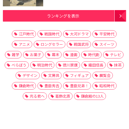
ランキングを表示
江戸時代
戦国時代
大河ドラマ
平安時代
アニメ
ロングセラー
戦国武将
スイーツ
雑学
お菓子
幕末
漫画
時代劇
テレビ
べらぼう
明治時代
徳川家康
織田信長
抹茶
デザイン
文房具
フィギュア
展覧会
鎌倉時代
豊臣秀吉
豊臣兄弟！
昭和時代
光る君へ
葛飾北斎
鎌倉殿の13人