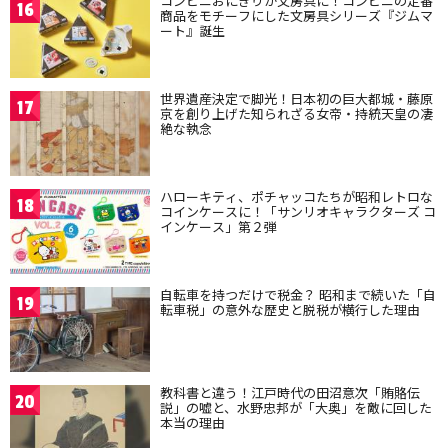
コンビニおにぎりが文房具に！コンビニの定番
16
商品をモチーフにした文房具シリーズ『ジムマ
ート』誕生
世界遺産決定で脚光！日本初の巨大都城・藤原
17
京を創り上げた知られざる女帝・持統天皇の凄
絶な執念
ハローキティ、ポチャッコたちが昭和レトロな
18
コインケースに！「サンリオキャラクターズ コ
インケース」第２弾
自転車を持つだけで税金？ 昭和まで続いた「自
19
転車税」の意外な歴史と脱税が横行した理由
教科書と違う！江戸時代の田沼意次「賄賂伝
20
説」の嘘と、水野忠邦が「大奥」を敵に回した
本当の理由