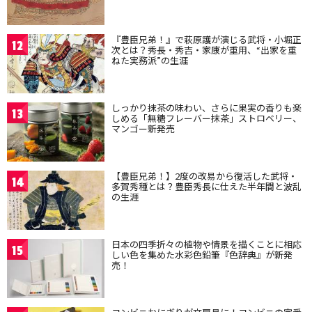
『豊臣兄弟！』で萩原護が演じる武将・小堀正
12
次とは？秀長・秀吉・家康が重用、“出家を重
ねた実務派”の生涯
しっかり抹茶の味わい、さらに果実の香りも楽
13
しめる「無糖フレーバー抹茶」ストロベリー、
マンゴー新発売
【豊臣兄弟！】2度の改易から復活した武将・
14
多賀秀種とは？豊臣秀長に仕えた半年間と波乱
の生涯
日本の四季折々の植物や情景を描くことに相応
15
しい色を集めた水彩色鉛筆『色辞典』が新発
売！