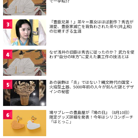
で一挙紹介
『豊臣兄弟！』茶々＝悪女はほぼ創作？秀吉が
3
溺愛、豊臣家滅亡を背負わされた茶々(井上和)
の壮絶すぎる生涯
なぜ浅井の旧臣は秀吉に従ったのか？ 武力を使
4
わず“自分の味方”に変えた裏工作の技法とは
あの装飾は「炎」ではない？縄文時代の国宝・
5
火焔型土器、5000年前の人々が刻んだ謎とデザ
インの秘密
鳩サブレーの豊島屋が『鳩の日』（8月10日）
6
限定グッズ詳細を発表！今年はシリコンポーチ
「はとっこ」