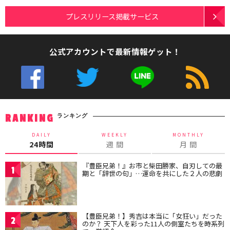
プレスリリース掲載サービス
公式アカウントで最新情報ゲット！
ランキング
RANKING
DAILY
WEEKLY
MONTHLY
24時間
週 間
月 間
『豊臣兄弟！』お市と柴田勝家、自刃しての最
1
期と「辞世の句」…運命を共にした２人の悲劇
【豊臣兄弟！】秀吉は本当に「女狂い」だった
2
のか？ 天下人を彩った11人の側室たちを時系列