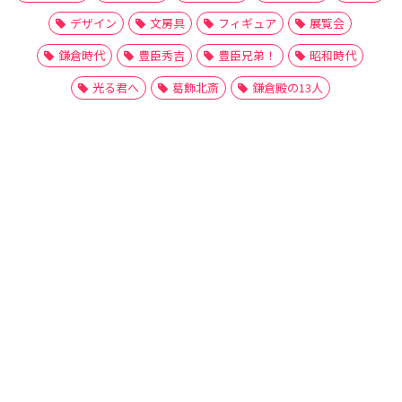
デザイン
文房具
フィギュア
展覧会
鎌倉時代
豊臣秀吉
豊臣兄弟！
昭和時代
光る君へ
葛飾北斎
鎌倉殿の13人