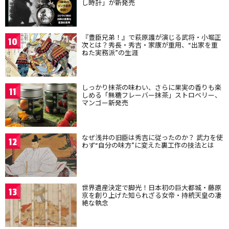
し時計」が新発売
『豊臣兄弟！』で萩原護が演じる武将・小堀正
10
次とは？秀長・秀吉・家康が重用、“出家を重
ねた実務派”の生涯
しっかり抹茶の味わい、さらに果実の香りも楽
11
しめる「無糖フレーバー抹茶」ストロベリー、
マンゴー新発売
なぜ浅井の旧臣は秀吉に従ったのか？ 武力を使
12
わず“自分の味方”に変えた裏工作の技法とは
世界遺産決定で脚光！日本初の巨大都城・藤原
13
京を創り上げた知られざる女帝・持統天皇の凄
絶な執念