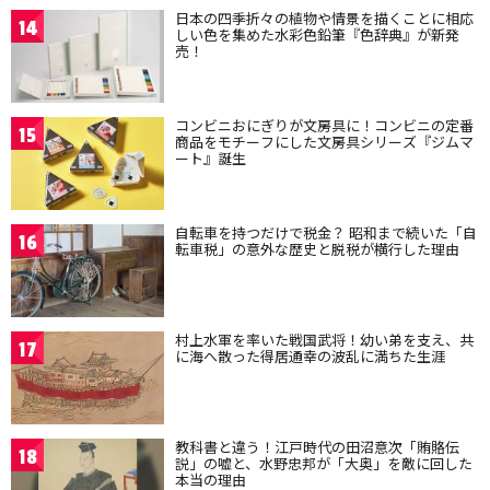
日本の四季折々の植物や情景を描くことに相応
14
しい色を集めた水彩色鉛筆『色辞典』が新発
売！
コンビニおにぎりが文房具に！コンビニの定番
15
商品をモチーフにした文房具シリーズ『ジムマ
ート』誕生
自転車を持つだけで税金？ 昭和まで続いた「自
16
転車税」の意外な歴史と脱税が横行した理由
村上水軍を率いた戦国武将！幼い弟を支え、共
17
に海へ散った得居通幸の波乱に満ちた生涯
教科書と違う！江戸時代の田沼意次「賄賂伝
18
説」の嘘と、水野忠邦が「大奥」を敵に回した
本当の理由