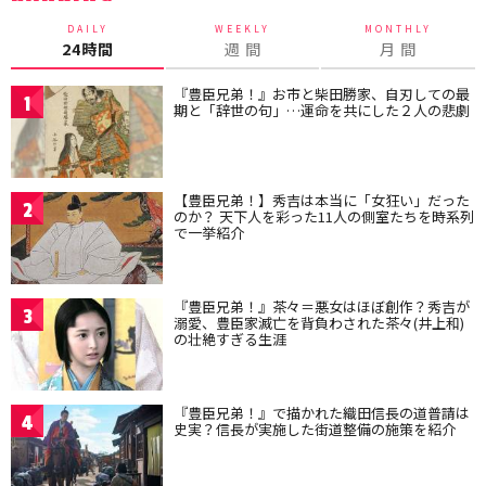
DAILY
WEEKLY
MONTHLY
24時間
週 間
月 間
『豊臣兄弟！』お市と柴田勝家、自刃しての最
1
期と「辞世の句」…運命を共にした２人の悲劇
【豊臣兄弟！】秀吉は本当に「女狂い」だった
2
のか？ 天下人を彩った11人の側室たちを時系列
で一挙紹介
『豊臣兄弟！』茶々＝悪女はほぼ創作？秀吉が
3
溺愛、豊臣家滅亡を背負わされた茶々(井上和)
の壮絶すぎる生涯
『豊臣兄弟！』で描かれた織田信長の道普請は
4
史実？信長が実施した街道整備の施策を紹介