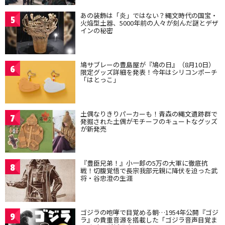
あの装飾は「炎」ではない？縄文時代の国宝・
5
火焔型土器、5000年前の人々が刻んだ謎とデザ
インの秘密
鳩サブレーの豊島屋が『鳩の日』（8月10日）
6
限定グッズ詳細を発表！今年はシリコンポーチ
「はとっこ」
土偶なりきりパーカーも！青森の縄文遺跡群で
7
発掘された土偶がモチーフのキュートなグッズ
が新発売
『豊臣兄弟！』小一郎の5万の大軍に徹底抗
8
戦！切腹覚悟で長宗我部元親に降伏を迫った武
将・谷忠澄の生涯
ゴジラの咆哮で目覚める朝…1954年公開『ゴジ
9
ラ』の貴重音源を搭載した「ゴジラ音声目覚ま