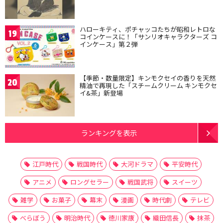
ハローキティ、ポチャッコたちが昭和レトロな
19
コインケースに！「サンリオキャラクターズ コ
インケース」第２弾
【季節・数量限定】キンモクセイの香りを天然
20
精油で再現した「スチームクリーム キンモクセ
イ&茶」新登場
ランキングを表示
江戸時代
戦国時代
大河ドラマ
平安時代
アニメ
ロングセラー
戦国武将
スイーツ
雑学
お菓子
幕末
漫画
時代劇
テレビ
べらぼう
明治時代
徳川家康
織田信長
抹茶