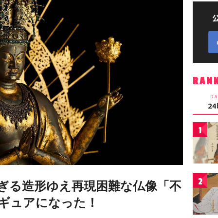
RAN
DA
2
1
2
ぎる造形ゆえ再現困難な仏像「不
ギュアになった！