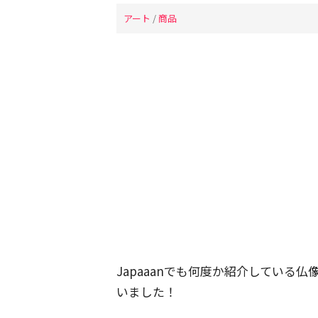
アート
/
商品
Japaaanでも何度か紹介している
いました！