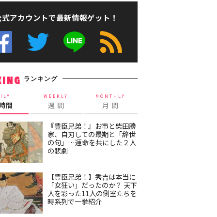
公式アカウントで最新情報ゲット！
ランキング
KING
ILY
WEEKLY
MONTHLY
4時間
週 間
月 間
『豊臣兄弟！』お市と柴田勝
家、自刃しての最期と「辞世
の句」…運命を共にした２人
の悲劇
【豊臣兄弟！】秀吉は本当に
「女狂い」だったのか？ 天下
人を彩った11人の側室たちを
時系列で一挙紹介