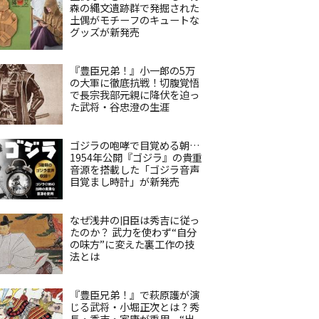
森の縄文遺跡群で発掘された
土偶がモチーフのキュートな
グッズが新発売
『豊臣兄弟！』小一郎の5万
の大軍に徹底抗戦！切腹覚悟
で長宗我部元親に降伏を迫っ
た武将・谷忠澄の生涯
ゴジラの咆哮で目覚める朝…
1954年公開『ゴジラ』の貴重
音源を搭載した「ゴジラ音声
目覚まし時計」が新発売
なぜ浅井の旧臣は秀吉に従っ
たのか？ 武力を使わず“自分
の味方”に変えた裏工作の技
法とは
『豊臣兄弟！』で萩原護が演
じる武将・小堀正次とは？秀
長・秀吉・家康が重用、“出