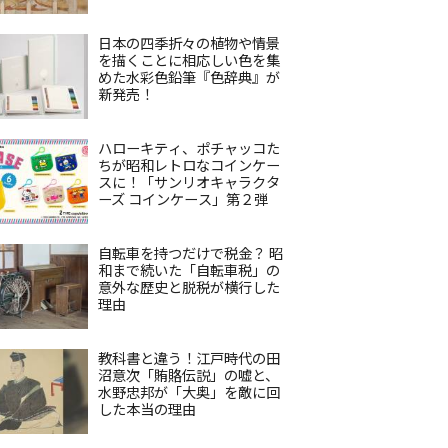
日本の四季折々の植物や情景
を描くことに相応しい色を集
めた水彩色鉛筆『色辞典』が
新発売！
ハローキティ、ポチャッコた
ちが昭和レトロなコインケー
スに！「サンリオキャラクタ
ーズ コインケース」第２弾
自転車を持つだけで税金？ 昭
和まで続いた「自転車税」の
意外な歴史と脱税が横行した
理由
教科書と違う！江戸時代の田
沼意次「賄賂伝説」の嘘と、
水野忠邦が「大奥」を敵に回
した本当の理由