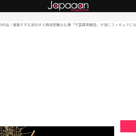
術作品！複雑すぎる造形ゆえ再現困難な仏像「不空羂索観音」が遂にフィギュアに