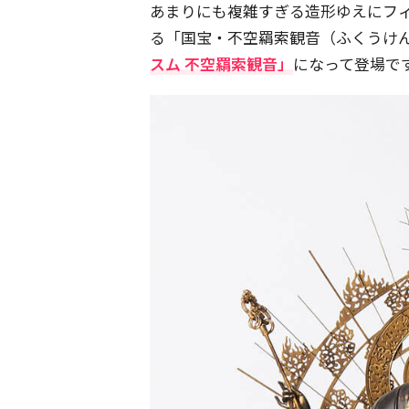
あまりにも複雑すぎる造形ゆえにフ
る「国宝・不空羂索観音（ふくうけ
スム 不空羂索観音」
になって登場で