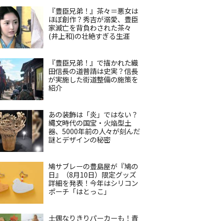
『豊臣兄弟！』茶々＝悪女は
ほぼ創作？秀吉が溺愛、豊臣
家滅亡を背負わされた茶々
(井上和)の壮絶すぎる生涯
『豊臣兄弟！』で描かれた織
田信長の道普請は史実？信長
が実施した街道整備の施策を
紹介
あの装飾は「炎」ではない？
縄文時代の国宝・火焔型土
器、5000年前の人々が刻んだ
謎とデザインの秘密
鳩サブレーの豊島屋が『鳩の
日』（8月10日）限定グッズ
詳細を発表！今年はシリコン
ポーチ「はとっこ」
土偶なりきりパーカーも！青