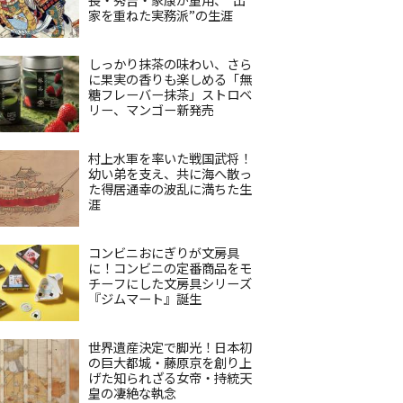
家を重ねた実務派”の生涯
しっかり抹茶の味わい、さら
に果実の香りも楽しめる「無
糖フレーバー抹茶」ストロベ
リー、マンゴー新発売
村上水軍を率いた戦国武将！
幼い弟を支え、共に海へ散っ
た得居通幸の波乱に満ちた生
涯
コンビニおにぎりが文房具
に！コンビニの定番商品をモ
チーフにした文房具シリーズ
『ジムマート』誕生
世界遺産決定で脚光！日本初
の巨大都城・藤原京を創り上
げた知られざる女帝・持統天
皇の凄絶な執念