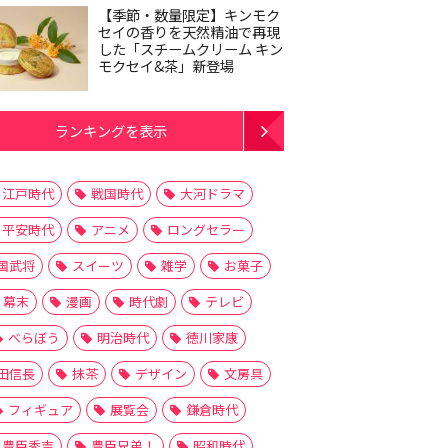
【季節・数量限定】キンモク
セイの香りを天然精油で再現
した「スチームクリーム キン
モクセイ&茶」新登場
ランキングを表示
江戸時代
戦国時代
大河ドラマ
平安時代
アニメ
ロングセラー
国武将
スイーツ
雑学
お菓子
幕末
漫画
時代劇
テレビ
べらぼう
明治時代
徳川家康
田信長
抹茶
デザイン
文房具
フィギュア
展覧会
鎌倉時代
豊臣秀吉
豊臣兄弟！
昭和時代