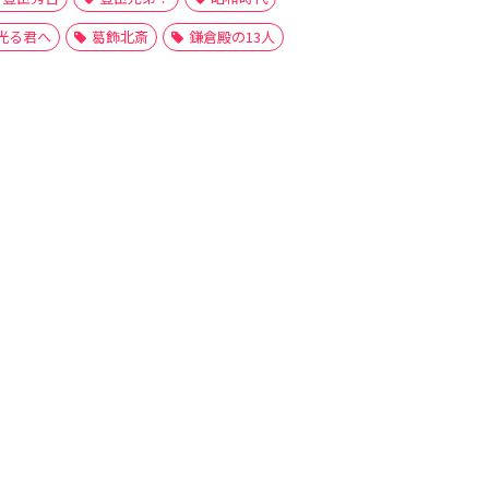
光る君へ
葛飾北斎
鎌倉殿の13人