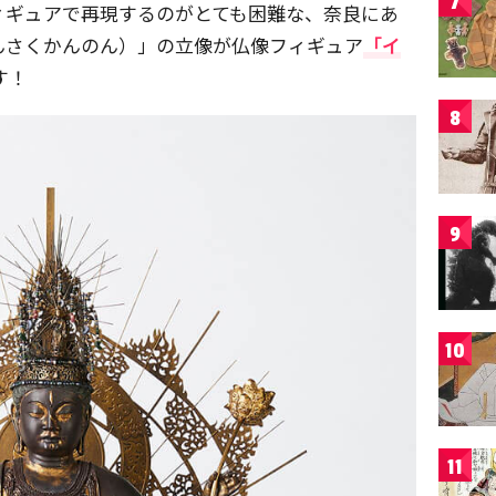
7
ィギュアで再現するのがとても困難な、奈良にあ
んさくかんのん）」の立像が仏像フィギュア
「イ
す！
8
9
10
11