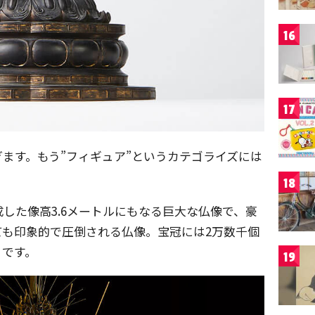
16
17
ます。もう”フィギュア”というカテゴライズには
18
した像高3.6メートルにもなる巨大な仏像で、豪
ても印象的で圧倒される仏像。宝冠には2万数千個
うです。
19