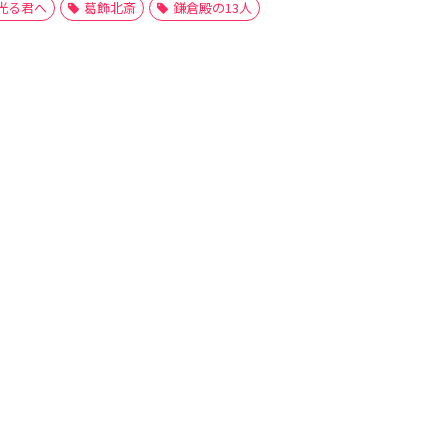
光る君へ
葛飾北斎
鎌倉殿の13人