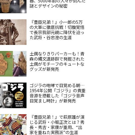
器、5000年前の人々が刻んだ
謎とデザインの秘密
『豊臣兄弟！』小一郎の5万
の大軍に徹底抗戦！切腹覚悟
で長宗我部元親に降伏を迫っ
た武将・谷忠澄の生涯
土偶なりきりパーカーも！青
森の縄文遺跡群で発掘された
土偶がモチーフのキュートな
グッズが新発売
ゴジラの咆哮で目覚める朝…
1954年公開『ゴジラ』の貴重
音源を搭載した「ゴジラ音声
目覚まし時計」が新発売
『豊臣兄弟！』で萩原護が演
じる武将・小堀正次とは？秀
長・秀吉・家康が重用、“出
家を重ねた実務派”の生涯