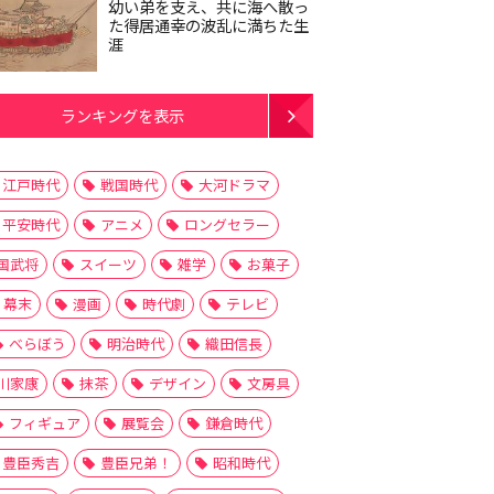
幼い弟を支え、共に海へ散っ
た得居通幸の波乱に満ちた生
涯
ランキングを表示
江戸時代
戦国時代
大河ドラマ
平安時代
アニメ
ロングセラー
国武将
スイーツ
雑学
お菓子
幕末
漫画
時代劇
テレビ
べらぼう
明治時代
織田信長
川家康
抹茶
デザイン
文房具
フィギュア
展覧会
鎌倉時代
豊臣秀吉
豊臣兄弟！
昭和時代