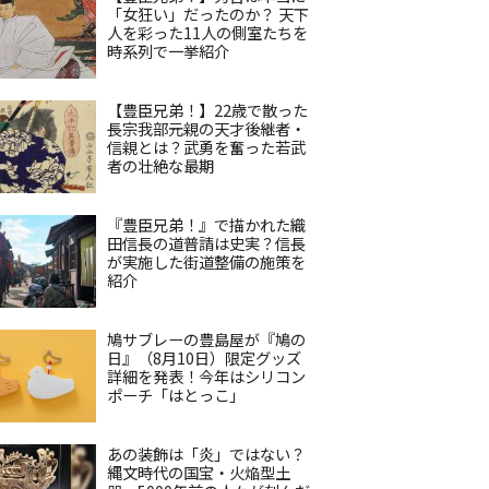
「女狂い」だったのか？ 天下
人を彩った11人の側室たちを
時系列で一挙紹介
【豊臣兄弟！】22歳で散った
長宗我部元親の天才後継者・
信親とは？武勇を奮った若武
者の壮絶な最期
『豊臣兄弟！』で描かれた織
田信長の道普請は史実？信長
が実施した街道整備の施策を
紹介
鳩サブレーの豊島屋が『鳩の
日』（8月10日）限定グッズ
詳細を発表！今年はシリコン
ポーチ「はとっこ」
あの装飾は「炎」ではない？
縄文時代の国宝・火焔型土