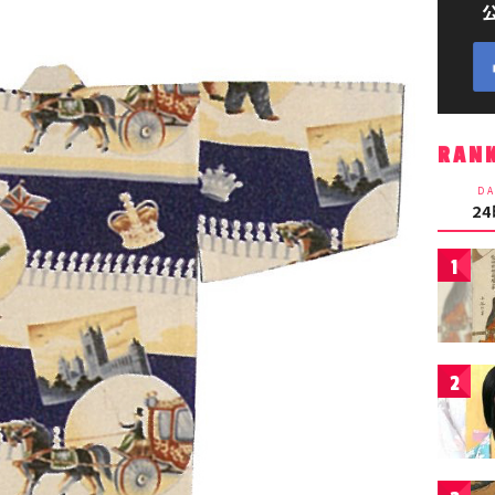
RAN
DA
2
1
2