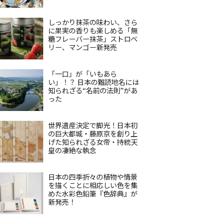
しっかり抹茶の味わい、さら
に果実の香りも楽しめる「無
糖フレーバー抹茶」ストロベ
リー、マンゴー新発売
「一口」が「いもあら
い」！？ 日本の難読地名には
知られざる“名前の法則”があ
った
世界遺産決定で脚光！日本初
の巨大都城・藤原京を創り上
げた知られざる女帝・持統天
皇の凄絶な執念
日本の四季折々の植物や情景
を描くことに相応しい色を集
めた水彩色鉛筆『色辞典』が
新発売！