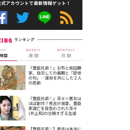
公式アカウントで最新情報ゲット！
ランキング
KING
ILY
WEEKLY
MONTHLY
4時間
週 間
月 間
『豊臣兄弟！』お市と柴田勝
家、自刃しての最期と「辞世
の句」…運命を共にした２人
の悲劇
『豊臣兄弟！』茶々＝悪女は
ほぼ創作？秀吉が溺愛、豊臣
家滅亡を背負わされた茶々
(井上和)の壮絶すぎる生涯
【豊臣兄弟！】秀吉は本当に