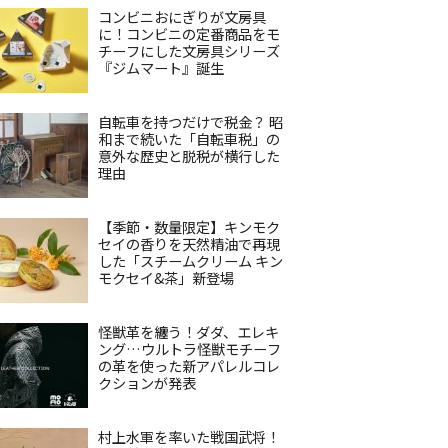
コンビニおにぎりが文房具
に！コンビニの定番商品をモ
チーフにした文房具シリーズ
『ジムマート』誕生
自転車を持つだけで税金？ 昭
和まで続いた「自転車税」の
意外な歴史と脱税が横行した
理由
【季節・数量限定】キンモク
セイの香りを天然精油で再現
した「スチームクリーム キン
モクセイ&茶」新登場
怪獣革を纏う！ダダ、エレキ
ング…ウルトラ怪獣モチーフ
の革を使った新アパレルコレ
クションが発表
村上水軍を率いた戦国武将！