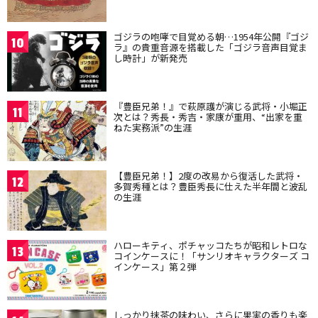
ゴジラの咆哮で目覚める朝…1954年公開『ゴジ
10
ラ』の貴重音源を搭載した「ゴジラ音声目覚ま
し時計」が新発売
『豊臣兄弟！』で萩原護が演じる武将・小堀正
11
次とは？秀長・秀吉・家康が重用、“出家を重
ねた実務派”の生涯
【豊臣兄弟！】2度の改易から復活した武将・
12
多賀秀種とは？豊臣秀長に仕えた半年間と波乱
の生涯
ハローキティ、ポチャッコたちが昭和レトロな
13
コインケースに！「サンリオキャラクターズ コ
インケース」第２弾
しっかり抹茶の味わい、さらに果実の香りも楽