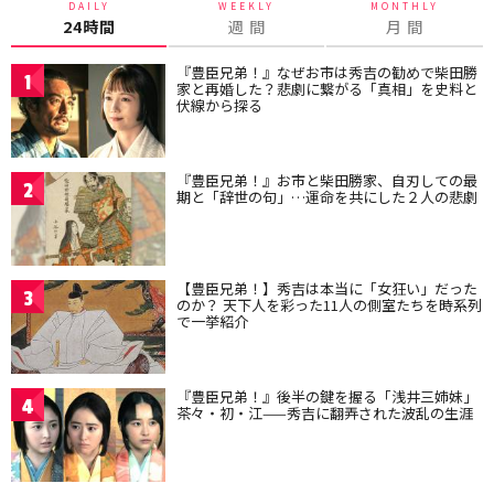
DAILY
WEEKLY
MONTHLY
24時間
週 間
月 間
『豊臣兄弟！』なぜお市は秀吉の勧めで柴田勝
1
家と再婚した？悲劇に繋がる「真相」を史料と
伏線から探る
『豊臣兄弟！』お市と柴田勝家、自刃しての最
2
期と「辞世の句」…運命を共にした２人の悲劇
【豊臣兄弟！】秀吉は本当に「女狂い」だった
3
のか？ 天下人を彩った11人の側室たちを時系列
で一挙紹介
『豊臣兄弟！』後半の鍵を握る「浅井三姉妹」
4
茶々・初・江——秀吉に翻弄された波乱の生涯