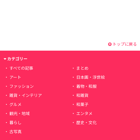
トップに戻る
カテゴリー
すべての記事
まとめ
アート
日本画・浮世絵
ファッション
着物・和服
雑貨・インテリア
和雑貨
グルメ
和菓子
観光・地域
エンタメ
暮らし
歴史・文化
古写真