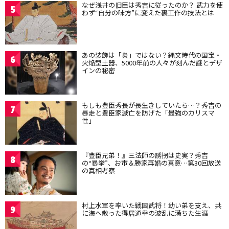
なぜ浅井の旧臣は秀吉に従ったのか？ 武力を使
5
わず“自分の味方”に変えた裏工作の技法とは
あの装飾は「炎」ではない？縄文時代の国宝・
6
火焔型土器、5000年前の人々が刻んだ謎とデザ
インの秘密
もしも豊臣秀長が長生きしていたら…？秀吉の
7
暴走と豊臣家滅亡を防げた「最強のカリスマ
性」
『豊臣兄弟！』三法師の誘拐は史実？秀吉
8
の“暴挙”、お市＆勝家再婚の真意…第30回放送
の真相考察
村上水軍を率いた戦国武将！幼い弟を支え、共
9
に海へ散った得居通幸の波乱に満ちた生涯