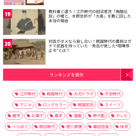
教科書と違う！江戸時代の田沼意次「賄賂伝
19
説」の嘘と、水野忠邦が「大奥」を敵に回した
本当の理由
対話がダメなら殺し合い！戦国時代の農民はガ
20
チで武器を持っていた…秀吉が発した“喧嘩停
止令”とは？
ランキングを表示
江戸時代
戦国時代
大河ドラマ
平安時代
アニメ
ロングセラー
戦国武将
スイーツ
雑学
お菓子
幕末
漫画
時代劇
テレビ
べらぼう
明治時代
徳川家康
織田信長
抹茶