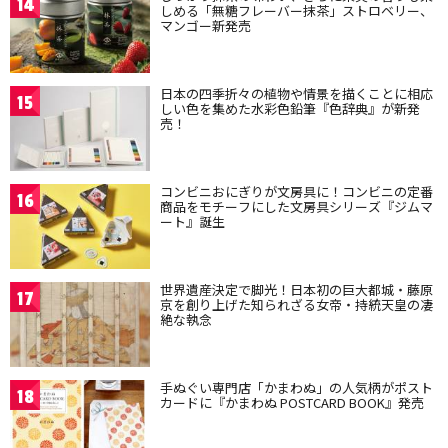
14
しめる「無糖フレーバー抹茶」ストロベリー、
マンゴー新発売
日本の四季折々の植物や情景を描くことに相応
15
しい色を集めた水彩色鉛筆『色辞典』が新発
売！
コンビニおにぎりが文房具に！コンビニの定番
16
商品をモチーフにした文房具シリーズ『ジムマ
ート』誕生
世界遺産決定で脚光！日本初の巨大都城・藤原
17
京を創り上げた知られざる女帝・持統天皇の凄
絶な執念
手ぬぐい専門店「かまわぬ」の人気柄がポスト
18
カードに『かまわぬ POSTCARD BOOK』発売