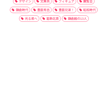
デザイン
文房具
フィギュア
展覧会
鎌倉時代
豊臣秀吉
豊臣兄弟！
昭和時代
光る君へ
葛飾北斎
鎌倉殿の13人