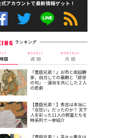
公式アカウントで最新情報ゲット！
ランキング
KING
ILY
WEEKLY
MONTHLY
4時間
週 間
月 間
『豊臣兄弟！』お市と柴田勝
家、自刃しての最期と「辞世
の句」…運命を共にした２人
の悲劇
【豊臣兄弟！】秀吉は本当に
「女狂い」だったのか？ 天下
人を彩った11人の側室たちを
時系列で一挙紹介
『豊臣兄弟！』茶々＝悪女は