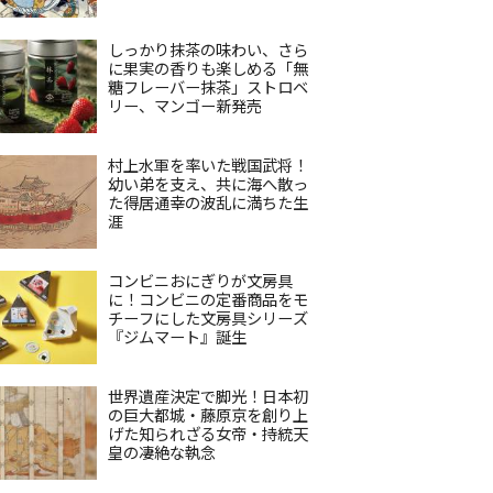
しっかり抹茶の味わい、さら
に果実の香りも楽しめる「無
糖フレーバー抹茶」ストロベ
リー、マンゴー新発売
村上水軍を率いた戦国武将！
幼い弟を支え、共に海へ散っ
た得居通幸の波乱に満ちた生
涯
コンビニおにぎりが文房具
に！コンビニの定番商品をモ
チーフにした文房具シリーズ
『ジムマート』誕生
世界遺産決定で脚光！日本初
の巨大都城・藤原京を創り上
げた知られざる女帝・持統天
皇の凄絶な執念