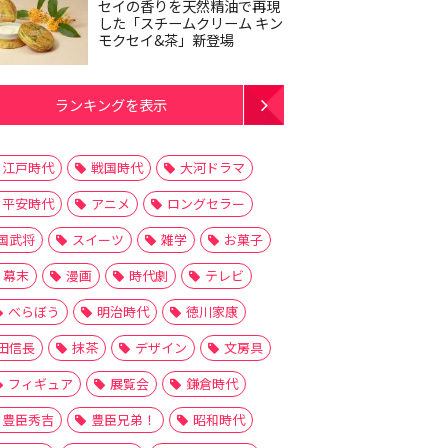
セイの香りを天然精油で再現
した「スチームクリーム キン
モクセイ&茶」新登場
ランキングを表示
江戸時代
戦国時代
大河ドラマ
平安時代
アニメ
ロングセラー
国武将
スイーツ
雑学
お菓子
幕末
漫画
時代劇
テレビ
べらぼう
明治時代
徳川家康
田信長
抹茶
デザイン
文房具
フィギュア
展覧会
鎌倉時代
豊臣秀吉
豊臣兄弟！
昭和時代