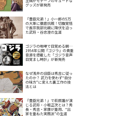
土偶がモチーフのキュートな
グッズが新発売
『豊臣兄弟！』小一郎の5万
の大軍に徹底抗戦！切腹覚悟
で長宗我部元親に降伏を迫っ
た武将・谷忠澄の生涯
ゴジラの咆哮で目覚める朝…
1954年公開『ゴジラ』の貴重
音源を搭載した「ゴジラ音声
目覚まし時計」が新発売
なぜ浅井の旧臣は秀吉に従っ
たのか？ 武力を使わず“自分
の味方”に変えた裏工作の技
法とは
『豊臣兄弟！』で萩原護が演
じる武将・小堀正次とは？秀
長・秀吉・家康が重用、“出
家を重ねた実務派”の生涯