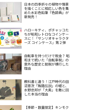
日本の四季折々の植物や情景
を描くことに相応しい色を集
めた水彩色鉛筆『色辞典』が
新発売！
ハローキティ、ポチャッコた
ちが昭和レトロなコインケー
スに！「サンリオキャラクタ
ーズ コインケース」第２弾
自転車を持つだけで税金？ 昭
和まで続いた「自転車税」の
意外な歴史と脱税が横行した
理由
教科書と違う！江戸時代の田
沼意次「賄賂伝説」の嘘と、
水野忠邦が「大奥」を敵に回
した本当の理由
【季節・数量限定】キンモク