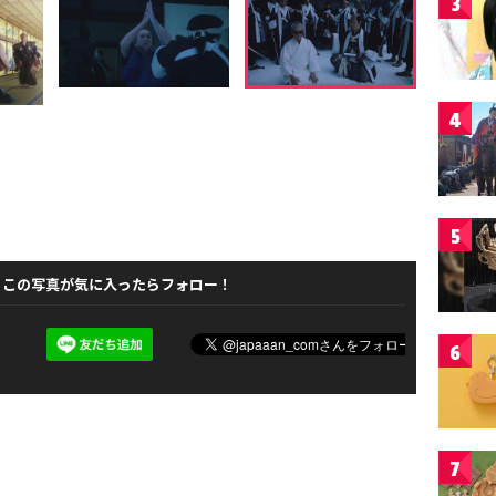
3
4
5
この写真が気に入ったらフォロー！
6
7