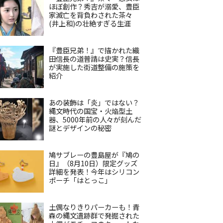
ほぼ創作？秀吉が溺愛、豊臣
家滅亡を背負わされた茶々
(井上和)の壮絶すぎる生涯
『豊臣兄弟！』で描かれた織
田信長の道普請は史実？信長
が実施した街道整備の施策を
紹介
あの装飾は「炎」ではない？
縄文時代の国宝・火焔型土
器、5000年前の人々が刻んだ
謎とデザインの秘密
鳩サブレーの豊島屋が『鳩の
日』（8月10日）限定グッズ
詳細を発表！今年はシリコン
ポーチ「はとっこ」
土偶なりきりパーカーも！青
森の縄文遺跡群で発掘された