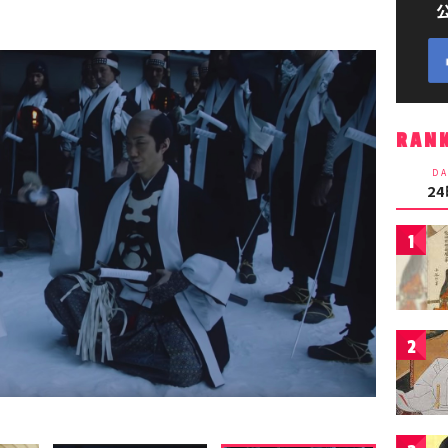
RAN
DA
2
1
2