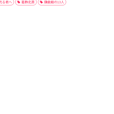
光る君へ
葛飾北斎
鎌倉殿の13人