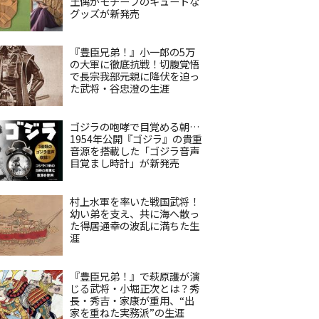
土偶がモチーフのキュートな
グッズが新発売
『豊臣兄弟！』小一郎の5万
の大軍に徹底抗戦！切腹覚悟
で長宗我部元親に降伏を迫っ
た武将・谷忠澄の生涯
ゴジラの咆哮で目覚める朝…
1954年公開『ゴジラ』の貴重
音源を搭載した「ゴジラ音声
目覚まし時計」が新発売
村上水軍を率いた戦国武将！
幼い弟を支え、共に海へ散っ
た得居通幸の波乱に満ちた生
涯
『豊臣兄弟！』で萩原護が演
じる武将・小堀正次とは？秀
長・秀吉・家康が重用、“出
家を重ねた実務派”の生涯