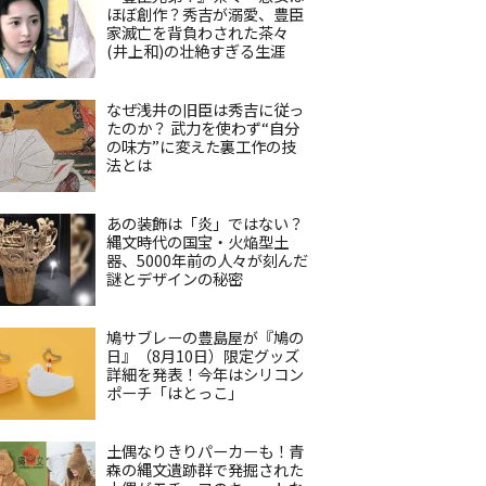
ほぼ創作？秀吉が溺愛、豊臣
家滅亡を背負わされた茶々
(井上和)の壮絶すぎる生涯
なぜ浅井の旧臣は秀吉に従っ
たのか？ 武力を使わず“自分
の味方”に変えた裏工作の技
法とは
あの装飾は「炎」ではない？
縄文時代の国宝・火焔型土
器、5000年前の人々が刻んだ
謎とデザインの秘密
鳩サブレーの豊島屋が『鳩の
日』（8月10日）限定グッズ
詳細を発表！今年はシリコン
ポーチ「はとっこ」
土偶なりきりパーカーも！青
森の縄文遺跡群で発掘された