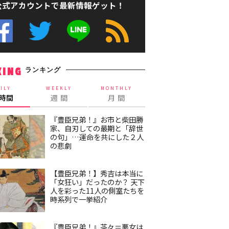
公式アカウントで最新情報ゲット！
ランキング
KING
ILY
WEEKLY
MONTHLY
4時間
週 間
月 間
『豊臣兄弟！』お市と柴田勝
家、自刃しての最期と「辞世
の句」…運命を共にした２人
の悲劇
【豊臣兄弟！】秀吉は本当に
「女狂い」だったのか？ 天下
人を彩った11人の側室たちを
時系列で一挙紹介
『豊臣兄弟！』茶々＝悪女は