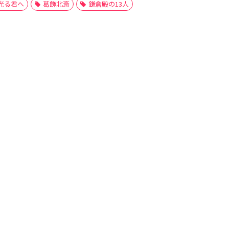
光る君へ
葛飾北斎
鎌倉殿の13人