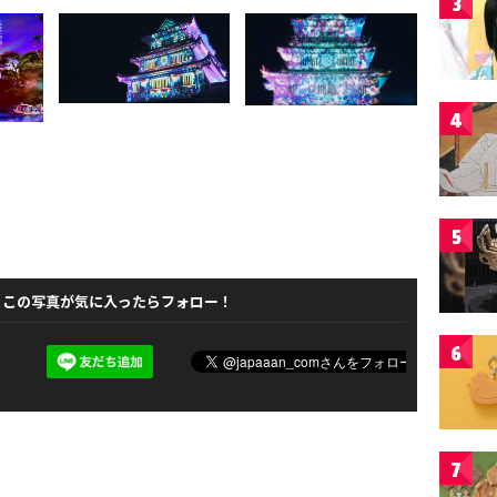
3
4
5
この写真が気に入ったらフォロー！
6
7