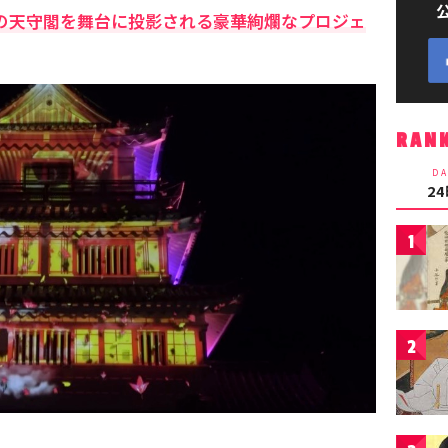
城の天守閣を舞台に投影される豪華絢爛なプロジェ
RAN
DA
2
1
2