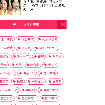
る「浅井三姉妹」茶々・初・
江——秀吉に翻弄された波乱
の生涯
ランキングを表示
江戸時代
戦国時代
大河ドラマ
平安時代
アニメ
ロングセラー
国武将
スイーツ
雑学
お菓子
幕末
漫画
時代劇
テレビ
べらぼう
明治時代
徳川家康
田信長
抹茶
デザイン
文房具
フィギュア
展覧会
鎌倉時代
豊臣秀吉
豊臣兄弟！
昭和時代