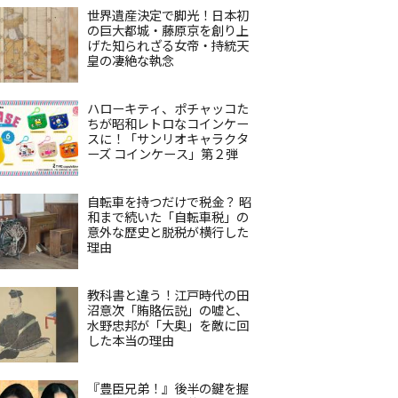
世界遺産決定で脚光！日本初
の巨大都城・藤原京を創り上
げた知られざる女帝・持統天
皇の凄絶な執念
ハローキティ、ポチャッコた
ちが昭和レトロなコインケー
スに！「サンリオキャラクタ
ーズ コインケース」第２弾
自転車を持つだけで税金？ 昭
和まで続いた「自転車税」の
意外な歴史と脱税が横行した
理由
教科書と違う！江戸時代の田
沼意次「賄賂伝説」の嘘と、
水野忠邦が「大奥」を敵に回
した本当の理由
『豊臣兄弟！』後半の鍵を握