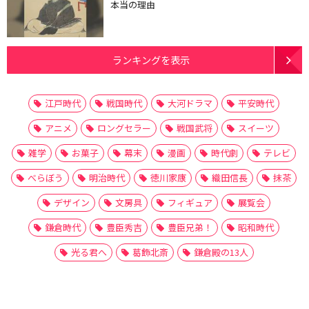
本当の理由
ランキングを表示
江戸時代
戦国時代
大河ドラマ
平安時代
アニメ
ロングセラー
戦国武将
スイーツ
雑学
お菓子
幕末
漫画
時代劇
テレビ
べらぼう
明治時代
徳川家康
織田信長
抹茶
デザイン
文房具
フィギュア
展覧会
鎌倉時代
豊臣秀吉
豊臣兄弟！
昭和時代
光る君へ
葛飾北斎
鎌倉殿の13人