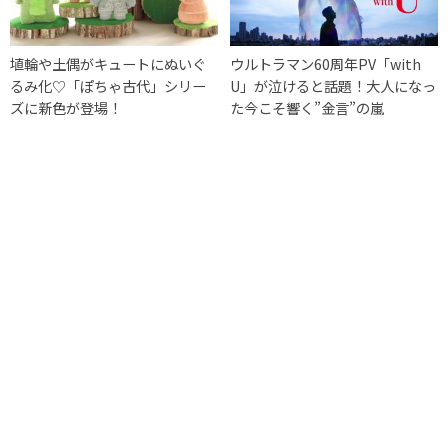
埴輪や土偶がキュートにぬいぐ
ウルトラマン60周年PV「with
るみ化♡「ぽちゃ古代」シリー
U」が泣けると話題！大人になっ
ズに新色が登場！
た今こそ響く”金言”の嵐