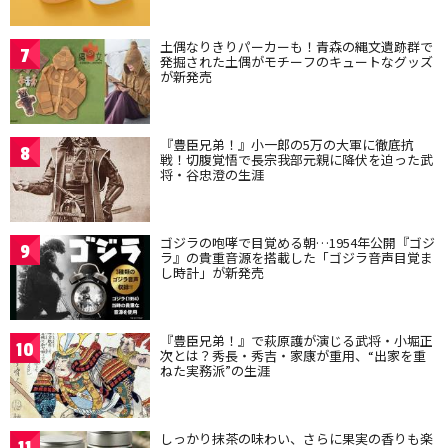
土偶なりきりパーカーも！青森の縄文遺跡群で
7
発掘された土偶がモチーフのキュートなグッズ
が新発売
『豊臣兄弟！』小一郎の5万の大軍に徹底抗
8
戦！切腹覚悟で長宗我部元親に降伏を迫った武
将・谷忠澄の生涯
ゴジラの咆哮で目覚める朝…1954年公開『ゴジ
9
ラ』の貴重音源を搭載した「ゴジラ音声目覚ま
し時計」が新発売
『豊臣兄弟！』で萩原護が演じる武将・小堀正
10
次とは？秀長・秀吉・家康が重用、“出家を重
ねた実務派”の生涯
しっかり抹茶の味わい、さらに果実の香りも楽