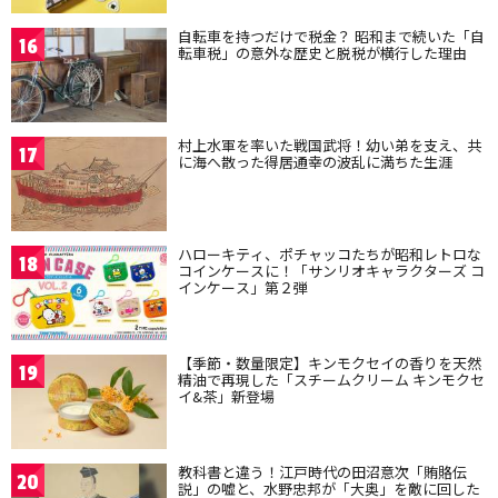
自転車を持つだけで税金？ 昭和まで続いた「自
16
転車税」の意外な歴史と脱税が横行した理由
村上水軍を率いた戦国武将！幼い弟を支え、共
17
に海へ散った得居通幸の波乱に満ちた生涯
ハローキティ、ポチャッコたちが昭和レトロな
18
コインケースに！「サンリオキャラクターズ コ
インケース」第２弾
【季節・数量限定】キンモクセイの香りを天然
19
精油で再現した「スチームクリーム キンモクセ
イ&茶」新登場
教科書と違う！江戸時代の田沼意次「賄賂伝
20
説」の嘘と、水野忠邦が「大奥」を敵に回した