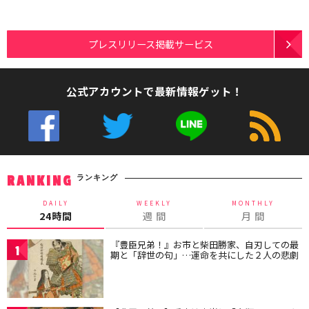
プレスリリース掲載サービス
公式アカウントで最新情報ゲット！
ランキング
RANKING
DAILY
WEEKLY
MONTHLY
24時間
週 間
月 間
『豊臣兄弟！』お市と柴田勝家、自刃しての最
1
期と「辞世の句」…運命を共にした２人の悲劇