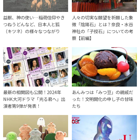
益獣、神の使い…稲荷信仰やき
人々の切実な願望を祈願した象
つねうどんなど、日本人と狐
徴「陰陽石」とは？奈良・水谷
（キツネ）の様々なつながり
神社の「子授石」についての考
察【前編】
最新の相関図も公開！2024年
あんみつは「みつ豆」の親戚だ
NHK大河ドラマ「光る君へ」出
った！文明開化の申し子の甘味
演者第9弾が発表！
たち