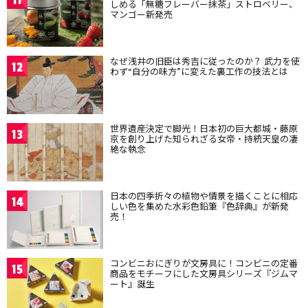
11
しめる「無糖フレーバー抹茶」ストロベリー、
マンゴー新発売
なぜ浅井の旧臣は秀吉に従ったのか？ 武力を使
12
わず“自分の味方”に変えた裏工作の技法とは
世界遺産決定で脚光！日本初の巨大都城・藤原
13
京を創り上げた知られざる女帝・持統天皇の凄
絶な執念
日本の四季折々の植物や情景を描くことに相応
14
しい色を集めた水彩色鉛筆『色辞典』が新発
売！
コンビニおにぎりが文房具に！コンビニの定番
15
商品をモチーフにした文房具シリーズ『ジムマ
ート』誕生