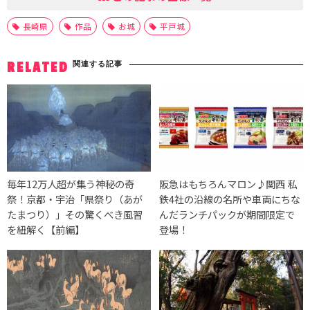
長崎県
作品
お城
平戸城
関連する記事
RELATED
毎年12万人超が集う神秘の奇
阪急はもちろんマロン♪関西 私
祭！京都・宇治「県祭り（あが
鉄4社の沿線の名所や車両にちな
たまつり）」その驚くべき風習
んだランチパックが期間限定で
を紐解く【前編】
登場！