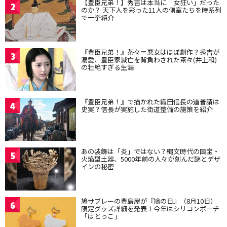
【豊臣兄弟！】秀吉は本当に「女狂い」だった
2
のか？ 天下人を彩った11人の側室たちを時系列
で一挙紹介
『豊臣兄弟！』茶々＝悪女はほぼ創作？秀吉が
3
溺愛、豊臣家滅亡を背負わされた茶々(井上和)
の壮絶すぎる生涯
『豊臣兄弟！』で描かれた織田信長の道普請は
4
史実？信長が実施した街道整備の施策を紹介
あの装飾は「炎」ではない？縄文時代の国宝・
5
火焔型土器、5000年前の人々が刻んだ謎とデザ
インの秘密
鳩サブレーの豊島屋が『鳩の日』（8月10日）
6
限定グッズ詳細を発表！今年はシリコンポーチ
「はとっこ」