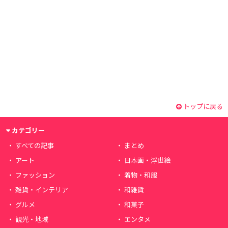
トップに戻る
カテゴリー
すべての記事
まとめ
アート
日本画・浮世絵
ファッション
着物・和服
雑貨・インテリア
和雑貨
グルメ
和菓子
観光・地域
エンタメ