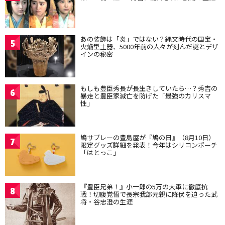
あの装飾は「炎」ではない？縄文時代の国宝・
5
火焔型土器、5000年前の人々が刻んだ謎とデザ
インの秘密
もしも豊臣秀長が長生きしていたら…？秀吉の
6
暴走と豊臣家滅亡を防げた「最強のカリスマ
性」
鳩サブレーの豊島屋が『鳩の日』（8月10日）
7
限定グッズ詳細を発表！今年はシリコンポーチ
「はとっこ」
『豊臣兄弟！』小一郎の5万の大軍に徹底抗
8
戦！切腹覚悟で長宗我部元親に降伏を迫った武
将・谷忠澄の生涯