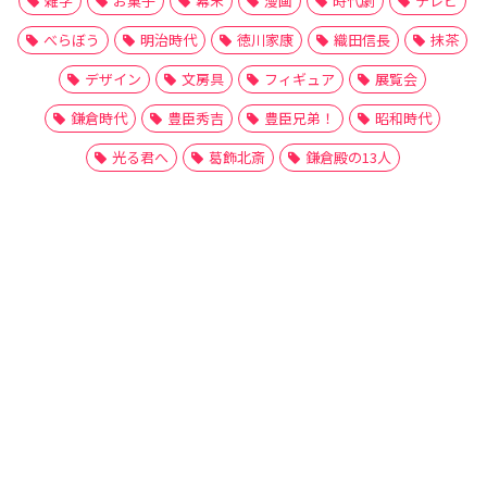
雑学
お菓子
幕末
漫画
時代劇
テレビ
べらぼう
明治時代
徳川家康
織田信長
抹茶
デザイン
文房具
フィギュア
展覧会
鎌倉時代
豊臣秀吉
豊臣兄弟！
昭和時代
光る君へ
葛飾北斎
鎌倉殿の13人