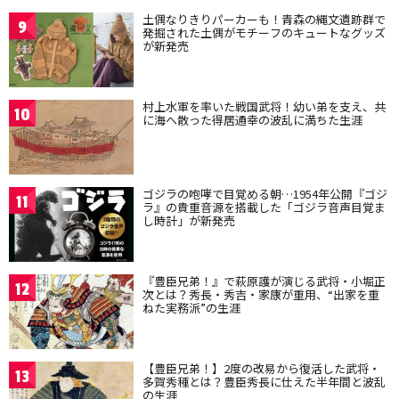
土偶なりきりパーカーも！青森の縄文遺跡群で
9
発掘された土偶がモチーフのキュートなグッズ
が新発売
村上水軍を率いた戦国武将！幼い弟を支え、共
10
に海へ散った得居通幸の波乱に満ちた生涯
ゴジラの咆哮で目覚める朝…1954年公開『ゴジ
11
ラ』の貴重音源を搭載した「ゴジラ音声目覚ま
し時計」が新発売
『豊臣兄弟！』で萩原護が演じる武将・小堀正
12
次とは？秀長・秀吉・家康が重用、“出家を重
ねた実務派”の生涯
【豊臣兄弟！】2度の改易から復活した武将・
13
多賀秀種とは？豊臣秀長に仕えた半年間と波乱
の生涯