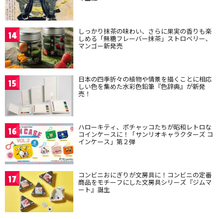
しっかり抹茶の味わい、さらに果実の香りも楽
14
しめる「無糖フレーバー抹茶」ストロベリー、
マンゴー新発売
日本の四季折々の植物や情景を描くことに相応
15
しい色を集めた水彩色鉛筆『色辞典』が新発
売！
ハローキティ、ポチャッコたちが昭和レトロな
16
コインケースに！「サンリオキャラクターズ コ
インケース」第２弾
コンビニおにぎりが文房具に！コンビニの定番
17
商品をモチーフにした文房具シリーズ『ジムマ
ート』誕生