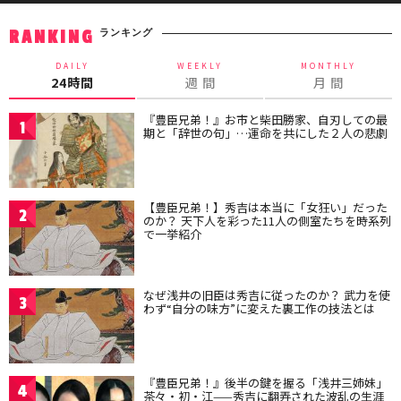
ランキング
RANKING
DAILY
WEEKLY
MONTHLY
24時間
週 間
月 間
『豊臣兄弟！』お市と柴田勝家、自刃しての最
1
期と「辞世の句」…運命を共にした２人の悲劇
【豊臣兄弟！】秀吉は本当に「女狂い」だった
2
のか？ 天下人を彩った11人の側室たちを時系列
で一挙紹介
なぜ浅井の旧臣は秀吉に従ったのか？ 武力を使
3
わず“自分の味方”に変えた裏工作の技法とは
『豊臣兄弟！』後半の鍵を握る「浅井三姉妹」
4
茶々・初・江——秀吉に翻弄された波乱の生涯