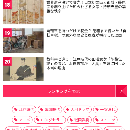
世界遺産決定で脚光！日本初の巨大都城・藤原
18
京を創り上げた知られざる女帝・持統天皇の凄
絶な執念
自転車を持つだけで税金？ 昭和まで続いた「自
19
転車税」の意外な歴史と脱税が横行した理由
教科書と違う！江戸時代の田沼意次「賄賂伝
20
説」の嘘と、水野忠邦が「大奥」を敵に回した
本当の理由
ランキングを表示
江戸時代
戦国時代
大河ドラマ
平安時代
アニメ
ロングセラー
戦国武将
スイーツ