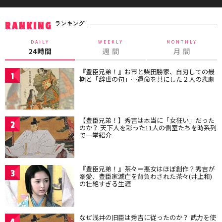
ランキング
RANKING
DAILY
WEEKLY
MONTHLY
24時間
週 間
月 間
『豊臣兄弟！』お市と柴田勝家、自刃しての最
1
期と「辞世の句」…運命を共にした２人の悲劇
【豊臣兄弟！】秀吉は本当に「女狂い」だった
2
のか？ 天下人を彩った11人の側室たちを時系列
で一挙紹介
『豊臣兄弟！』茶々＝悪女はほぼ創作？秀吉が
3
溺愛、豊臣家滅亡を背負わされた茶々(井上和)
の壮絶すぎる生涯
なぜ浅井の旧臣は秀吉に従ったのか？ 武力を使
4