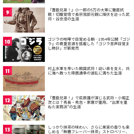
『豊臣兄弟！』小一郎の5万の大軍に徹底抗
9
戦！切腹覚悟で長宗我部元親に降伏を迫った武
将・谷忠澄の生涯
ゴジラの咆哮で目覚める朝…1954年公開『ゴジ
10
ラ』の貴重音源を搭載した「ゴジラ音声目覚ま
し時計」が新発売
村上水軍を率いた戦国武将！幼い弟を支え、共
11
に海へ散った得居通幸の波乱に満ちた生涯
『豊臣兄弟！』で萩原護が演じる武将・小堀正
12
次とは？秀長・秀吉・家康が重用、“出家を重
ねた実務派”の生涯
しっかり抹茶の味わい、さらに果実の香りも楽
13
しめる「無糖フレーバー抹茶」ストロベリー、