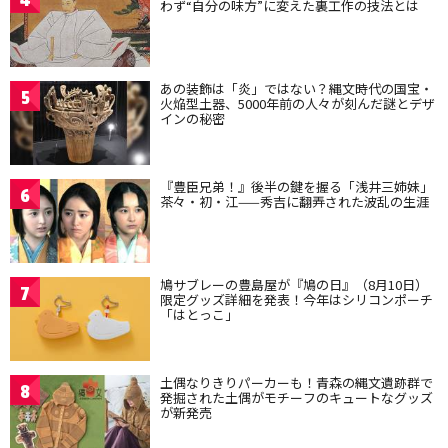
わず“自分の味方”に変えた裏工作の技法とは
あの装飾は「炎」ではない？縄文時代の国宝・
5
火焔型土器、5000年前の人々が刻んだ謎とデザ
インの秘密
『豊臣兄弟！』後半の鍵を握る「浅井三姉妹」
6
茶々・初・江——秀吉に翻弄された波乱の生涯
鳩サブレーの豊島屋が『鳩の日』（8月10日）
7
限定グッズ詳細を発表！今年はシリコンポーチ
「はとっこ」
土偶なりきりパーカーも！青森の縄文遺跡群で
8
発掘された土偶がモチーフのキュートなグッズ
が新発売