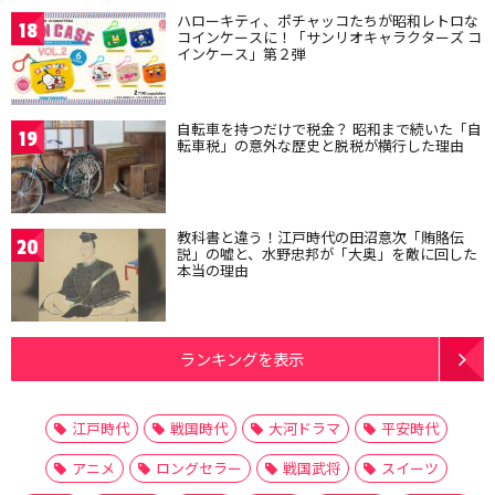
ハローキティ、ポチャッコたちが昭和レトロな
18
コインケースに！「サンリオキャラクターズ コ
インケース」第２弾
自転車を持つだけで税金？ 昭和まで続いた「自
19
転車税」の意外な歴史と脱税が横行した理由
教科書と違う！江戸時代の田沼意次「賄賂伝
20
説」の嘘と、水野忠邦が「大奥」を敵に回した
本当の理由
ランキングを表示
江戸時代
戦国時代
大河ドラマ
平安時代
アニメ
ロングセラー
戦国武将
スイーツ