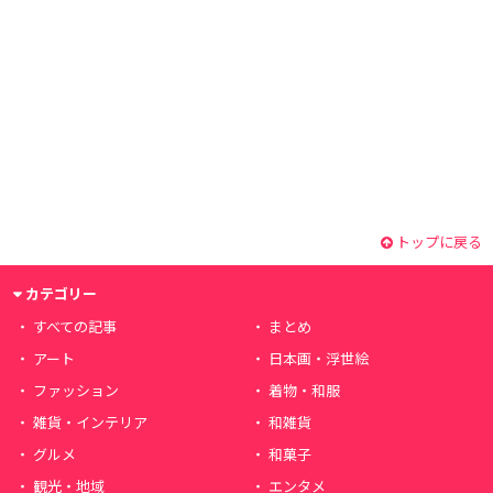
トップに戻る
カテゴリー
すべての記事
まとめ
アート
日本画・浮世絵
ファッション
着物・和服
雑貨・インテリア
和雑貨
グルメ
和菓子
観光・地域
エンタメ