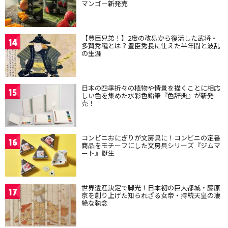
マンゴー新発売
【豊臣兄弟！】2度の改易から復活した武将・
14
多賀秀種とは？豊臣秀長に仕えた半年間と波乱
の生涯
日本の四季折々の植物や情景を描くことに相応
15
しい色を集めた水彩色鉛筆『色辞典』が新発
売！
コンビニおにぎりが文房具に！コンビニの定番
16
商品をモチーフにした文房具シリーズ『ジムマ
ート』誕生
世界遺産決定で脚光！日本初の巨大都城・藤原
17
京を創り上げた知られざる女帝・持統天皇の凄
絶な執念