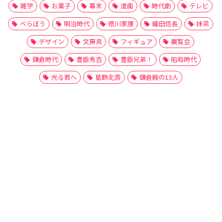
雑学
お菓子
幕末
漫画
時代劇
テレビ
べらぼう
明治時代
徳川家康
織田信長
抹茶
デザイン
文房具
フィギュア
展覧会
鎌倉時代
豊臣秀吉
豊臣兄弟！
昭和時代
光る君へ
葛飾北斎
鎌倉殿の13人