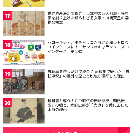
世界遺産決定で脚光！日本初の巨大都城・藤原
17
京を創り上げた知られざる女帝・持統天皇の凄
絶な執念
ハローキティ、ポチャッコたちが昭和レトロな
18
コインケースに！「サンリオキャラクターズ コ
インケース」第２弾
自転車を持つだけで税金？ 昭和まで続いた「自
19
転車税」の意外な歴史と脱税が横行した理由
教科書と違う！江戸時代の田沼意次「賄賂伝
20
説」の嘘と、水野忠邦が「大奥」を敵に回した
本当の理由