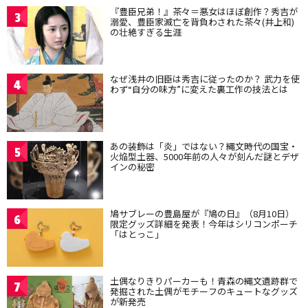
『豊臣兄弟！』茶々＝悪女はほぼ創作？秀吉が
3
溺愛、豊臣家滅亡を背負わされた茶々(井上和)
の壮絶すぎる生涯
なぜ浅井の旧臣は秀吉に従ったのか？ 武力を使
4
わず“自分の味方”に変えた裏工作の技法とは
あの装飾は「炎」ではない？縄文時代の国宝・
5
火焔型土器、5000年前の人々が刻んだ謎とデザ
インの秘密
鳩サブレーの豊島屋が『鳩の日』（8月10日）
6
限定グッズ詳細を発表！今年はシリコンポーチ
「はとっこ」
土偶なりきりパーカーも！青森の縄文遺跡群で
7
発掘された土偶がモチーフのキュートなグッズ
が新発売