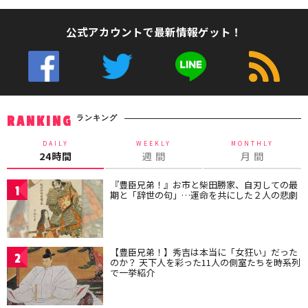
公式アカウントで最新情報ゲット！
ランキング
RANKING
DAILY
WEEKLY
MONTHLY
24時間
週 間
月 間
『豊臣兄弟！』お市と柴田勝家、自刃しての最
1
期と「辞世の句」…運命を共にした２人の悲劇
【豊臣兄弟！】秀吉は本当に「女狂い」だった
2
のか？ 天下人を彩った11人の側室たちを時系列
で一挙紹介