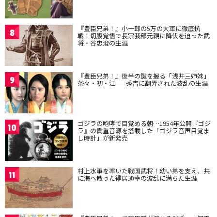
『豊臣兄弟！』小一郎の5万の大軍に徹底抗
8
戦！切腹覚悟で長宗我部元親に降伏を迫った武
将・谷忠澄の生涯
『豊臣兄弟！』後半の鍵を握る「浅井三姉妹」
9
茶々・初・江——秀吉に翻弄された波乱の生涯
ゴジラの咆哮で目覚める朝…1954年公開『ゴジ
10
ラ』の貴重音源を搭載した「ゴジラ音声目覚ま
し時計」が新発売
村上水軍を率いた戦国武将！幼い弟を支え、共
11
に海へ散った得居通幸の波乱に満ちた生涯