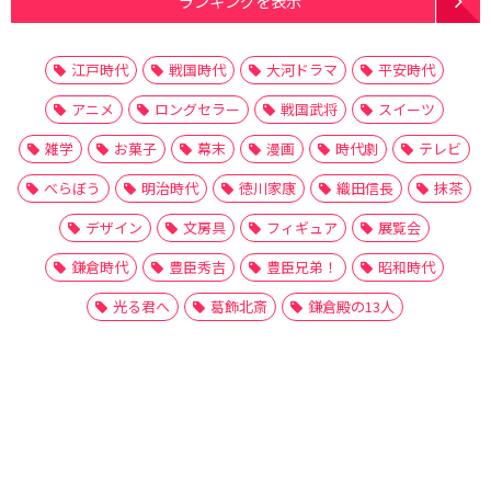
ランキングを表示
江戸時代
戦国時代
大河ドラマ
平安時代
アニメ
ロングセラー
戦国武将
スイーツ
雑学
お菓子
幕末
漫画
時代劇
テレビ
べらぼう
明治時代
徳川家康
織田信長
抹茶
デザイン
文房具
フィギュア
展覧会
鎌倉時代
豊臣秀吉
豊臣兄弟！
昭和時代
光る君へ
葛飾北斎
鎌倉殿の13人