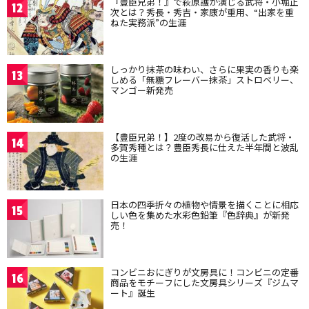
『豊臣兄弟！』で萩原護が演じる武将・小堀正
12
次とは？秀長・秀吉・家康が重用、“出家を重
ねた実務派”の生涯
しっかり抹茶の味わい、さらに果実の香りも楽
13
しめる「無糖フレーバー抹茶」ストロベリー、
マンゴー新発売
【豊臣兄弟！】2度の改易から復活した武将・
14
多賀秀種とは？豊臣秀長に仕えた半年間と波乱
の生涯
日本の四季折々の植物や情景を描くことに相応
15
しい色を集めた水彩色鉛筆『色辞典』が新発
売！
コンビニおにぎりが文房具に！コンビニの定番
16
商品をモチーフにした文房具シリーズ『ジムマ
ート』誕生