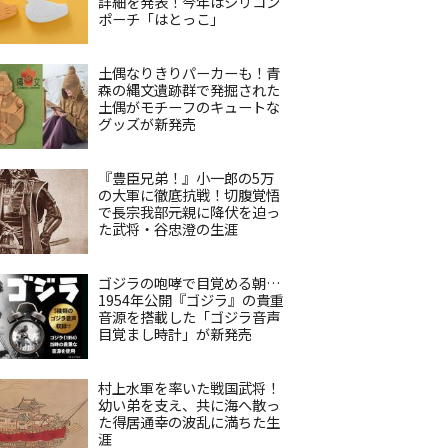
詳細を発表！今年はシリコン
ポーチ「はとっこ」
土偶なりきりパーカーも！青
森の縄文遺跡群で発掘された
土偶がモチーフのキュートな
グッズが新発売
『豊臣兄弟！』小一郎の5万
の大軍に徹底抗戦！切腹覚悟
で長宗我部元親に降伏を迫っ
た武将・谷忠澄の生涯
ゴジラの咆哮で目覚める朝…
1954年公開『ゴジラ』の貴重
音源を搭載した「ゴジラ音声
目覚まし時計」が新発売
村上水軍を率いた戦国武将！
幼い弟を支え、共に海へ散っ
た得居通幸の波乱に満ちた生
涯