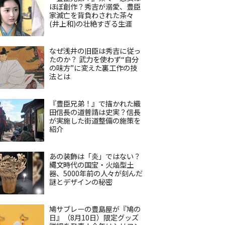
ほぼ創作？秀吉が溺愛、豊臣
家滅亡を背負わされた茶々
(井上和)の壮絶すぎる生涯
なぜ浅井の旧臣は秀吉に従っ
たのか？ 武力を使わず“自分
の味方”に変えた裏工作の技
法とは
『豊臣兄弟！』で描かれた織
田信長の道普請は史実？信長
が実施した街道整備の施策を
紹介
あの装飾は「炎」ではない？
縄文時代の国宝・火焔型土
器、5000年前の人々が刻んだ
謎とデザインの秘密
鳩サブレーの豊島屋が『鳩の
日』（8月10日）限定グッズ