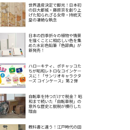
世界遺産決定で脚光！日本初
の巨大都城・藤原京を創り上
げた知られざる女帝・持統天
皇の凄絶な執念
日本の四季折々の植物や情景
を描くことに相応しい色を集
めた水彩色鉛筆『色辞典』が
新発売！
ハローキティ、ポチャッコた
ちが昭和レトロなコインケー
スに！「サンリオキャラクタ
ーズ コインケース」第２弾
自転車を持つだけで税金？ 昭
和まで続いた「自転車税」の
意外な歴史と脱税が横行した
理由
教科書と違う！江戸時代の田