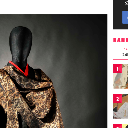
RAN
DA
2
1
2