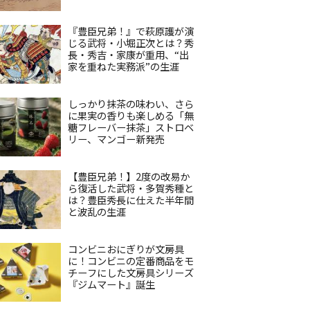
『豊臣兄弟！』で萩原護が演
じる武将・小堀正次とは？秀
長・秀吉・家康が重用、“出
家を重ねた実務派”の生涯
しっかり抹茶の味わい、さら
に果実の香りも楽しめる「無
糖フレーバー抹茶」ストロベ
リー、マンゴー新発売
【豊臣兄弟！】2度の改易か
ら復活した武将・多賀秀種と
は？豊臣秀長に仕えた半年間
と波乱の生涯
コンビニおにぎりが文房具
に！コンビニの定番商品をモ
チーフにした文房具シリーズ
『ジムマート』誕生