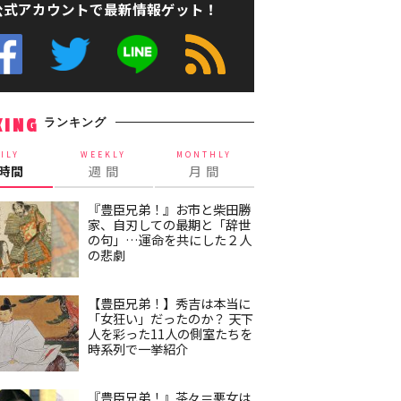
公式アカウントで最新情報ゲット！
ランキング
KING
ILY
WEEKLY
MONTHLY
4時間
週 間
月 間
『豊臣兄弟！』お市と柴田勝
家、自刃しての最期と「辞世
の句」…運命を共にした２人
の悲劇
【豊臣兄弟！】秀吉は本当に
「女狂い」だったのか？ 天下
人を彩った11人の側室たちを
時系列で一挙紹介
『豊臣兄弟！』茶々＝悪女は