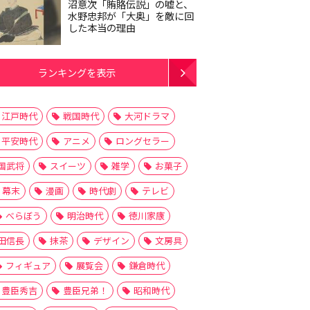
沼意次「賄賂伝説」の嘘と、
水野忠邦が「大奥」を敵に回
した本当の理由
ランキングを表示
江戸時代
戦国時代
大河ドラマ
平安時代
アニメ
ロングセラー
国武将
スイーツ
雑学
お菓子
幕末
漫画
時代劇
テレビ
べらぼう
明治時代
徳川家康
田信長
抹茶
デザイン
文房具
フィギュア
展覧会
鎌倉時代
豊臣秀吉
豊臣兄弟！
昭和時代