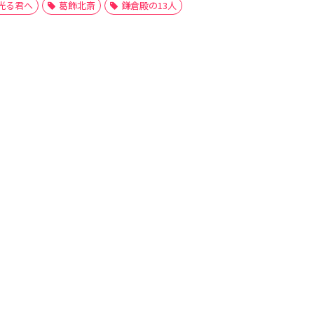
光る君へ
葛飾北斎
鎌倉殿の13人