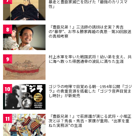
暴走と豊臣家滅亡を防げた「最強のカリスマ
性」
『豊臣兄弟！』三法師の誘拐は史実？秀吉
8
の“暴挙”、お市＆勝家再婚の真意…第30回放送
の真相考察
村上水軍を率いた戦国武将！幼い弟を支え、共
9
に海へ散った得居通幸の波乱に満ちた生涯
ゴジラの咆哮で目覚める朝…1954年公開『ゴジ
10
ラ』の貴重音源を搭載した「ゴジラ音声目覚ま
し時計」が新発売
『豊臣兄弟！』で萩原護が演じる武将・小堀正
11
次とは？秀長・秀吉・家康が重用、“出家を重
ねた実務派”の生涯