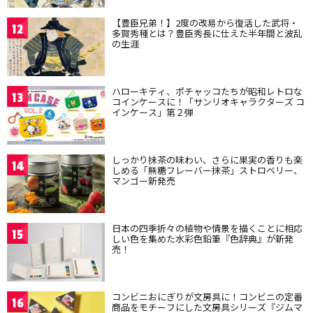
【豊臣兄弟！】2度の改易から復活した武将・
12
多賀秀種とは？豊臣秀長に仕えた半年間と波乱
の生涯
ハローキティ、ポチャッコたちが昭和レトロな
13
コインケースに！「サンリオキャラクターズ コ
インケース」第２弾
しっかり抹茶の味わい、さらに果実の香りも楽
14
しめる「無糖フレーバー抹茶」ストロベリー、
マンゴー新発売
日本の四季折々の植物や情景を描くことに相応
15
しい色を集めた水彩色鉛筆『色辞典』が新発
売！
コンビニおにぎりが文房具に！コンビニの定番
16
商品をモチーフにした文房具シリーズ『ジムマ