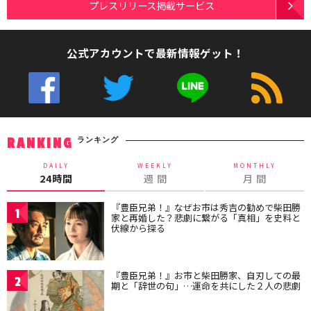
プレスリリース掲載サービス
公式アカウントで最新情報ゲット！
ランキング
RANKING
DAILY
WEEKLY
MONTHLY
24時間
週 間
月 間
『豊臣兄弟！』なぜお市は秀吉の勧めで柴田勝
1
家と再婚した？悲劇に繋がる「真相」を史料と
伏線から探る
『豊臣兄弟！』お市と柴田勝家、自刃しての最
2
期と「辞世の句」…運命を共にした２人の悲劇