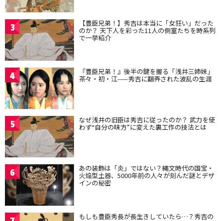
【豊臣兄弟！】秀吉は本当に「女狂い」だった
3
のか？ 天下人を彩った11人の側室たちを時系列
で一挙紹介
『豊臣兄弟！』後半の鍵を握る「浅井三姉妹」
4
茶々・初・江——秀吉に翻弄された波乱の生涯
なぜ浅井の旧臣は秀吉に従ったのか？ 武力を使
5
わず“自分の味方”に変えた裏工作の技法とは
あの装飾は「炎」ではない？縄文時代の国宝・
6
火焔型土器、5000年前の人々が刻んだ謎とデザ
インの秘密
もしも豊臣秀長が長生きしていたら…？秀吉の
7