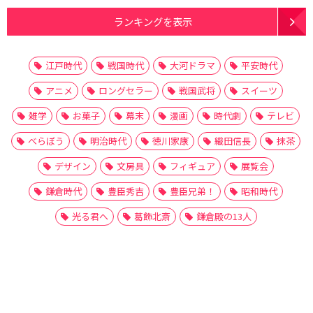
ランキングを表示
江戸時代
戦国時代
大河ドラマ
平安時代
アニメ
ロングセラー
戦国武将
スイーツ
雑学
お菓子
幕末
漫画
時代劇
テレビ
べらぼう
明治時代
徳川家康
織田信長
抹茶
デザイン
文房具
フィギュア
展覧会
鎌倉時代
豊臣秀吉
豊臣兄弟！
昭和時代
光る君へ
葛飾北斎
鎌倉殿の13人