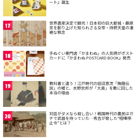
ート』誕生
世界遺産決定で脚光！日本初の巨大都城・藤原
17
京を創り上げた知られざる女帝・持統天皇の凄
絶な執念
手ぬぐい専門店「かまわぬ」の人気柄がポスト
18
カードに『かまわぬ POSTCARD BOOK』発売
教科書と違う！江戸時代の田沼意次「賄賂伝
19
説」の嘘と、水野忠邦が「大奥」を敵に回した
本当の理由
対話がダメなら殺し合い！戦国時代の農民はガ
20
チで武器を持っていた…秀吉が発した“喧嘩停
止令”とは？