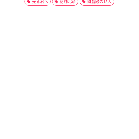
光る君へ
葛飾北斎
鎌倉殿の13人