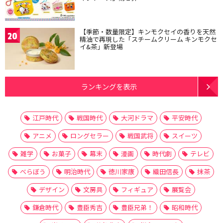
【季節・数量限定】キンモクセイの香りを天然
20
精油で再現した「スチームクリーム キンモクセ
イ&茶」新登場
ランキングを表示
江戸時代
戦国時代
大河ドラマ
平安時代
アニメ
ロングセラー
戦国武将
スイーツ
雑学
お菓子
幕末
漫画
時代劇
テレビ
べらぼう
明治時代
徳川家康
織田信長
抹茶
デザイン
文房具
フィギュア
展覧会
鎌倉時代
豊臣秀吉
豊臣兄弟！
昭和時代