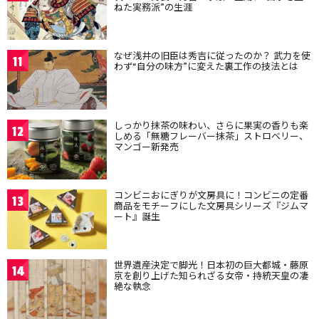
ねた実務派”の生涯
なぜ浅井の旧臣は秀吉に従ったのか？ 武力を使
11
わず“自分の味方”に変えた裏工作の技法とは
しっかり抹茶の味わい、さらに果実の香りも楽
12
しめる「無糖フレーバー抹茶」ストロベリー、
マンゴー新発売
コンビニおにぎりが文房具に！コンビニの定番
13
商品をモチーフにした文房具シリーズ『ジムマ
ート』誕生
世界遺産決定で脚光！日本初の巨大都城・藤原
14
京を創り上げた知られざる女帝・持統天皇の凄
絶な執念