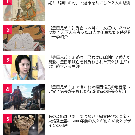
1
期と「辞世の句」…運命を共にした２人の悲劇
【豊臣兄弟！】秀吉は本当に「女狂い」だった
2
のか？ 天下人を彩った11人の側室たちを時系列
で一挙紹介
『豊臣兄弟！』茶々＝悪女はほぼ創作？秀吉が
3
溺愛、豊臣家滅亡を背負わされた茶々(井上和)
の壮絶すぎる生涯
『豊臣兄弟！』で描かれた織田信長の道普請は
4
史実？信長が実施した街道整備の施策を紹介
あの装飾は「炎」ではない？縄文時代の国宝・
5
火焔型土器、5000年前の人々が刻んだ謎とデザ
インの秘密