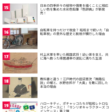
日本の四季折々の植物や情景を描くことに相応
15
しい色を集めた水彩色鉛筆『色辞典』が新発
売！
自転車を持つだけで税金？ 昭和まで続いた「自
16
転車税」の意外な歴史と脱税が横行した理由
村上水軍を率いた戦国武将！幼い弟を支え、共
17
に海へ散った得居通幸の波乱に満ちた生涯
教科書と違う！江戸時代の田沼意次「賄賂伝
18
説」の嘘と、水野忠邦が「大奥」を敵に回した
本当の理由
ハローキティ、ポチャッコたちが昭和レトロな
19
コインケースに！「サンリオキャラクターズ コ
インケース」第２弾