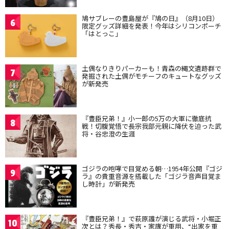
鳩サブレーの豊島屋が『鳩の日』（8月10日）
6
限定グッズ詳細を発表！今年はシリコンポーチ
「はとっこ」
土偶なりきりパーカーも！青森の縄文遺跡群で
7
発掘された土偶がモチーフのキュートなグッズ
が新発売
『豊臣兄弟！』小一郎の5万の大軍に徹底抗
8
戦！切腹覚悟で長宗我部元親に降伏を迫った武
将・谷忠澄の生涯
ゴジラの咆哮で目覚める朝…1954年公開『ゴジ
9
ラ』の貴重音源を搭載した「ゴジラ音声目覚ま
し時計」が新発売
『豊臣兄弟！』で萩原護が演じる武将・小堀正
10
次とは？秀長・秀吉・家康が重用、“出家を重