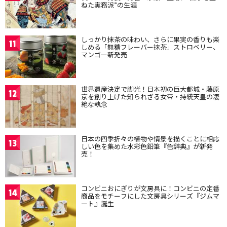
ねた実務派”の生涯
しっかり抹茶の味わい、さらに果実の香りも楽
11
しめる「無糖フレーバー抹茶」ストロベリー、
マンゴー新発売
世界遺産決定で脚光！日本初の巨大都城・藤原
12
京を創り上げた知られざる女帝・持統天皇の凄
絶な執念
日本の四季折々の植物や情景を描くことに相応
13
しい色を集めた水彩色鉛筆『色辞典』が新発
売！
コンビニおにぎりが文房具に！コンビニの定番
14
商品をモチーフにした文房具シリーズ『ジムマ
ート』誕生