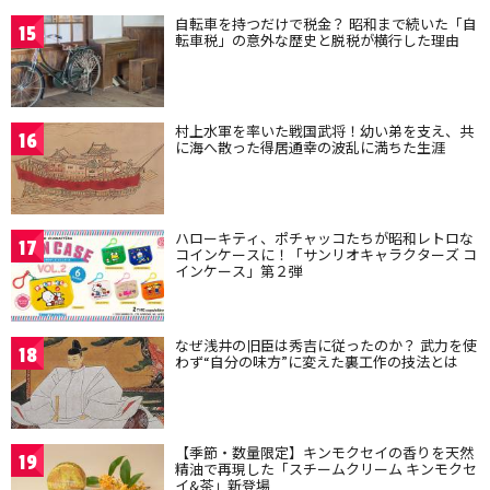
自転車を持つだけで税金？ 昭和まで続いた「自
15
転車税」の意外な歴史と脱税が横行した理由
村上水軍を率いた戦国武将！幼い弟を支え、共
16
に海へ散った得居通幸の波乱に満ちた生涯
ハローキティ、ポチャッコたちが昭和レトロな
17
コインケースに！「サンリオキャラクターズ コ
インケース」第２弾
なぜ浅井の旧臣は秀吉に従ったのか？ 武力を使
18
わず“自分の味方”に変えた裏工作の技法とは
【季節・数量限定】キンモクセイの香りを天然
19
精油で再現した「スチームクリーム キンモクセ
イ&茶」新登場