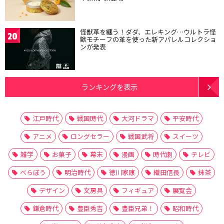
怪獣革を纏う！ダダ、エレキング…ウルトラ怪
20
獣モチーフの革を使った新アパレルコレクショ
ンが発表
ランキングを表示
江戸時代
戦国時代
大河ドラマ
平安時代
アニメ
ロングセラー
戦国武将
スイーツ
雑学
お菓子
幕末
漫画
時代劇
テレビ
べらぼう
明治時代
徳川家康
織田信長
抹茶
デザイン
文房具
フィギュア
展覧会
鎌倉時代
豊臣秀吉
豊臣兄弟！
昭和時代