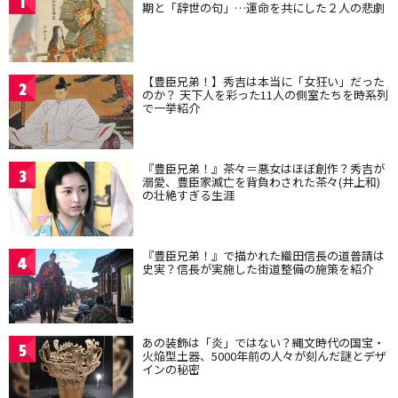
1
期と「辞世の句」…運命を共にした２人の悲劇
【豊臣兄弟！】秀吉は本当に「女狂い」だった
2
のか？ 天下人を彩った11人の側室たちを時系列
で一挙紹介
『豊臣兄弟！』茶々＝悪女はほぼ創作？秀吉が
3
溺愛、豊臣家滅亡を背負わされた茶々(井上和)
の壮絶すぎる生涯
『豊臣兄弟！』で描かれた織田信長の道普請は
4
史実？信長が実施した街道整備の施策を紹介
あの装飾は「炎」ではない？縄文時代の国宝・
5
火焔型土器、5000年前の人々が刻んだ謎とデザ
インの秘密