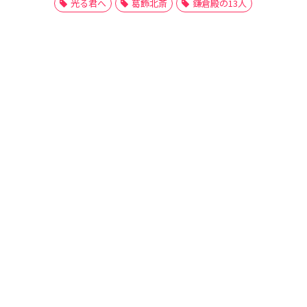
光る君へ
葛飾北斎
鎌倉殿の13人