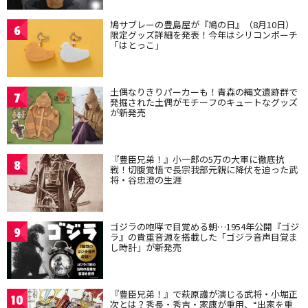
鳩サブレーの豊島屋が『鳩の日』（8月10日）
6
限定グッズ詳細を発表！今年はシリコンポーチ
「はとっこ」
土偶なりきりパーカーも！青森の縄文遺跡群で
7
発掘された土偶がモチーフのキュートなグッズ
が新発売
『豊臣兄弟！』小一郎の5万の大軍に徹底抗
8
戦！切腹覚悟で長宗我部元親に降伏を迫った武
将・谷忠澄の生涯
ゴジラの咆哮で目覚める朝…1954年公開『ゴジ
9
ラ』の貴重音源を搭載した「ゴジラ音声目覚ま
し時計」が新発売
『豊臣兄弟！』で萩原護が演じる武将・小堀正
10
次とは？秀長・秀吉・家康が重用、“出家を重