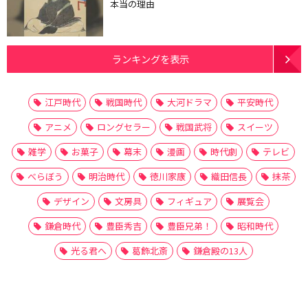
本当の理由
ランキングを表示
江戸時代
戦国時代
大河ドラマ
平安時代
アニメ
ロングセラー
戦国武将
スイーツ
雑学
お菓子
幕末
漫画
時代劇
テレビ
べらぼう
明治時代
徳川家康
織田信長
抹茶
デザイン
文房具
フィギュア
展覧会
鎌倉時代
豊臣秀吉
豊臣兄弟！
昭和時代
光る君へ
葛飾北斎
鎌倉殿の13人