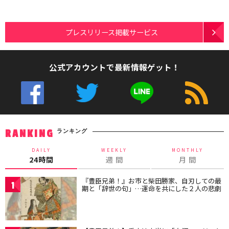
プレスリリース掲載サービス
公式アカウントで最新情報ゲット！
ランキング
RANKING
DAILY
WEEKLY
MONTHLY
24時間
週 間
月 間
『豊臣兄弟！』お市と柴田勝家、自刃しての最
1
期と「辞世の句」…運命を共にした２人の悲劇