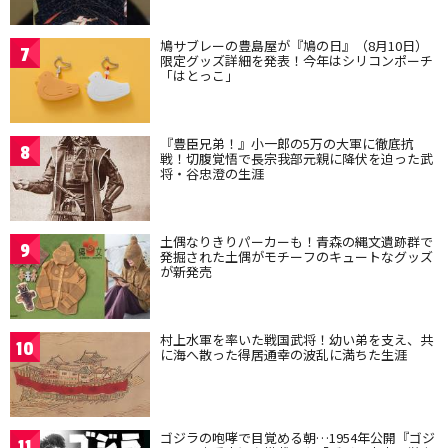
鳩サブレーの豊島屋が『鳩の日』（8月10日）
7
限定グッズ詳細を発表！今年はシリコンポーチ
「はとっこ」
『豊臣兄弟！』小一郎の5万の大軍に徹底抗
8
戦！切腹覚悟で長宗我部元親に降伏を迫った武
将・谷忠澄の生涯
土偶なりきりパーカーも！青森の縄文遺跡群で
9
発掘された土偶がモチーフのキュートなグッズ
が新発売
村上水軍を率いた戦国武将！幼い弟を支え、共
10
に海へ散った得居通幸の波乱に満ちた生涯
ゴジラの咆哮で目覚める朝…1954年公開『ゴジ
11