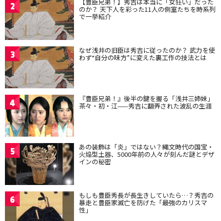
【豊臣兄弟！】秀吉は本当に「女狂い」だった
2
のか？ 天下人を彩った11人の側室たちを時系列
で一挙紹介
なぜ浅井の旧臣は秀吉に従ったのか？ 武力を使
3
わず“自分の味方”に変えた裏工作の技法とは
『豊臣兄弟！』後半の鍵を握る「浅井三姉妹」
4
茶々・初・江——秀吉に翻弄された波乱の生涯
あの装飾は「炎」ではない？縄文時代の国宝・
5
火焔型土器、5000年前の人々が刻んだ謎とデザ
インの秘密
もしも豊臣秀長が長生きしていたら…？秀吉の
6
暴走と豊臣家滅亡を防げた「最強のカリスマ
性」