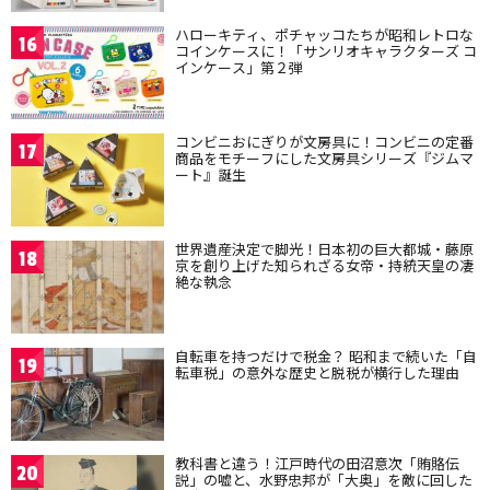
ハローキティ、ポチャッコたちが昭和レトロな
16
コインケースに！「サンリオキャラクターズ コ
インケース」第２弾
コンビニおにぎりが文房具に！コンビニの定番
17
商品をモチーフにした文房具シリーズ『ジムマ
ート』誕生
世界遺産決定で脚光！日本初の巨大都城・藤原
18
京を創り上げた知られざる女帝・持統天皇の凄
絶な執念
自転車を持つだけで税金？ 昭和まで続いた「自
19
転車税」の意外な歴史と脱税が横行した理由
教科書と違う！江戸時代の田沼意次「賄賂伝
20
説」の嘘と、水野忠邦が「大奥」を敵に回した