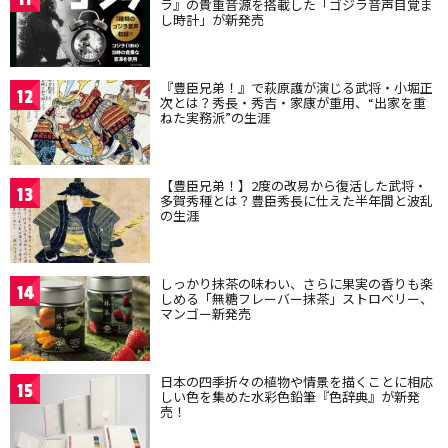
ラ』の貴重音源を搭載した「ゴジラ音声目覚ま
し時計」が新発売
『豊臣兄弟！』で萩原護が演じる武将・小堀正
12
次とは？秀長・秀吉・家康が重用、“出家を重
ねた実務派”の生涯
【豊臣兄弟！】2度の改易から復活した武将・
13
多賀秀種とは？豊臣秀長に仕えた半年間と波乱
の生涯
しっかり抹茶の味わい、さらに果実の香りも楽
14
しめる「無糖フレーバー抹茶」ストロベリー、
マンゴー新発売
日本の四季折々の植物や情景を描くことに相応
15
しい色を集めた水彩色鉛筆『色辞典』が新発
売！