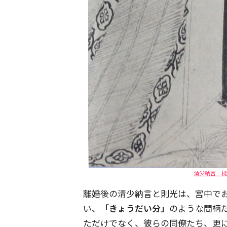
清少納言 枕草
離婚後の清少納言と則光は、宮中で
い、
「きょうだい分」
のような間柄
ただけでなく、彼らの同僚たち、更