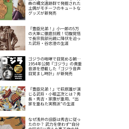
森の縄文遺跡群で発掘された
土偶がモチーフのキュートな
グッズが新発売
『豊臣兄弟！』小一郎の5万
の大軍に徹底抗戦！切腹覚悟
で長宗我部元親に降伏を迫っ
た武将・谷忠澄の生涯
ゴジラの咆哮で目覚める朝…
1954年公開『ゴジラ』の貴重
音源を搭載した「ゴジラ音声
目覚まし時計」が新発売
『豊臣兄弟！』で萩原護が演
じる武将・小堀正次とは？秀
長・秀吉・家康が重用、“出
家を重ねた実務派”の生涯
なぜ浅井の旧臣は秀吉に従っ
たのか？ 武力を使わず“自分
の味方”に変えた裏工作の技