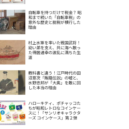
自転車を持つだけで税金？ 昭
和まで続いた「自転車税」の
意外な歴史と脱税が横行した
理由
村上水軍を率いた戦国武将！
幼い弟を支え、共に海へ散っ
た得居通幸の波乱に満ちた生
涯
教科書と違う！江戸時代の田
沼意次「賄賂伝説」の嘘と、
水野忠邦が「大奥」を敵に回
した本当の理由
ハローキティ、ポチャッコた
ちが昭和レトロなコインケー
スに！「サンリオキャラクタ
ーズ コインケース」第２弾