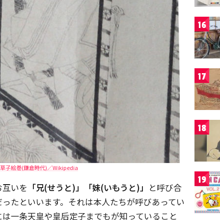
16
17
18
子絵巻(鎌倉時代)／Wikipedia
19
お互いを
「兄(せうと)」「妹(いもうと)」
と呼び合
だったといいます。それは本人たちが呼びあってい
には一条天皇や皇后定子までもが知っていること