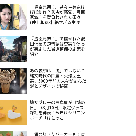
『豊臣兄弟！』茶々＝悪女は
ほぼ創作？秀吉が溺愛、豊臣
家滅亡を背負わされた茶々
(井上和)の壮絶すぎる生涯
『豊臣兄弟！』で描かれた織
田信長の道普請は史実？信長
が実施した街道整備の施策を
紹介
あの装飾は「炎」ではない？
縄文時代の国宝・火焔型土
器、5000年前の人々が刻んだ
謎とデザインの秘密
鳩サブレーの豊島屋が『鳩の
日』（8月10日）限定グッズ
詳細を発表！今年はシリコン
ポーチ「はとっこ」
土偶なりきりパーカーも！青