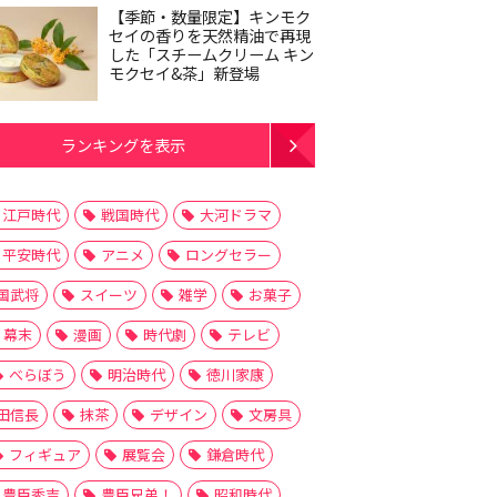
【季節・数量限定】キンモク
セイの香りを天然精油で再現
した「スチームクリーム キン
モクセイ&茶」新登場
ランキングを表示
江戸時代
戦国時代
大河ドラマ
平安時代
アニメ
ロングセラー
国武将
スイーツ
雑学
お菓子
幕末
漫画
時代劇
テレビ
べらぼう
明治時代
徳川家康
田信長
抹茶
デザイン
文房具
フィギュア
展覧会
鎌倉時代
豊臣秀吉
豊臣兄弟！
昭和時代