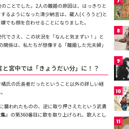
7
後のことでした。2人の離婚の原因は、はっきりと
するようになった清少納言は、蔵人(くろうど)と
で嫌でも顔を合わせることになりました。
8
現代でさえ、この状況を「なんと気まずい！」と
人の関係は、私たちが想像する「離婚した元夫婦」
9
言と宮中では「きょうだい分」に！？
で橘氏の氏長者だったということ以外の詳しい経
10
ん。
賊に襲われたものの、逆に取り押さえたという武勇
歌集』
の第360番目に歌を取り上げられ、歌人とし
11