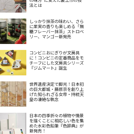
法とは
しっかり抹茶の味わい、さら
に果実の香りも楽しめる「無
糖フレーバー抹茶」ストロベ
リー、マンゴー新発売
コンビニおにぎりが文房具
に！コンビニの定番商品をモ
チーフにした文房具シリーズ
『ジムマート』誕生
世界遺産決定で脚光！日本初
の巨大都城・藤原京を創り上
げた知られざる女帝・持統天
皇の凄絶な執念
日本の四季折々の植物や情景
を描くことに相応しい色を集
めた水彩色鉛筆『色辞典』が
新発売！