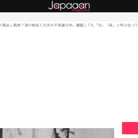
で再会し再燃？清少納言と元夫の不思議な仲。離婚しても「兄」「妹」と呼び合っ