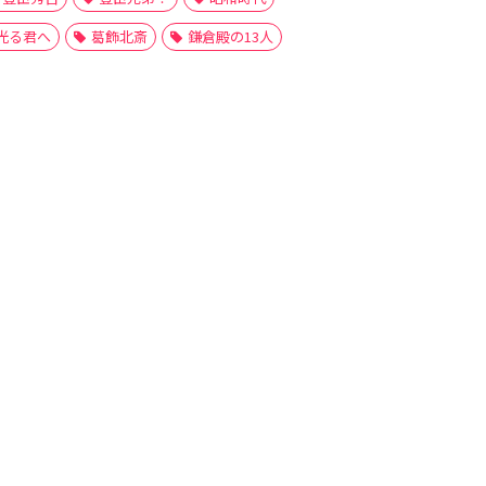
光る君へ
葛飾北斎
鎌倉殿の13人