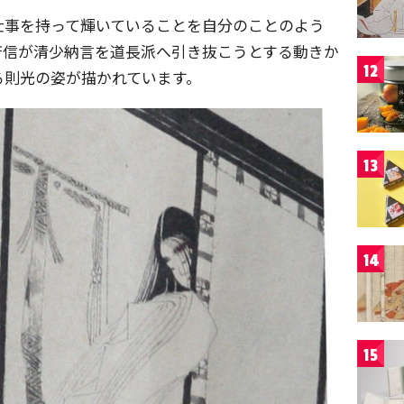
仕事を持って輝いていることを自分のことのよう
斉信が清少納言を道長派へ引き抜こうとする動きか
12
る則光の姿が描かれています。
13
14
15