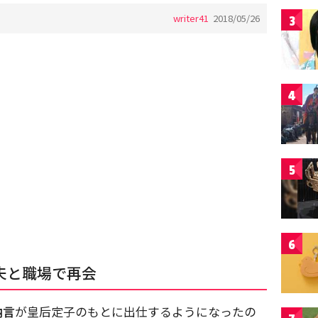
writer41
2018/05/26
3
4
5
6
夫と職場で再会
納言
が皇后定子のもとに出仕するようになったの