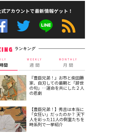
公式アカウントで最新情報ゲット！
ランキング
KING
ILY
WEEKLY
MONTHLY
4時間
週 間
月 間
『豊臣兄弟！』お市と柴田勝
家、自刃しての最期と「辞世
の句」…運命を共にした２人
の悲劇
【豊臣兄弟！】秀吉は本当に
「女狂い」だったのか？ 天下
人を彩った11人の側室たちを
時系列で一挙紹介