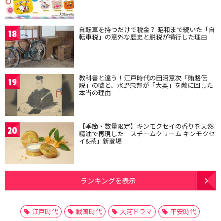
自転車を持つだけで税金？ 昭和まで続いた「自
18
転車税」の意外な歴史と脱税が横行した理由
教科書と違う！江戸時代の田沼意次「賄賂伝
19
説」の嘘と、水野忠邦が「大奥」を敵に回した
本当の理由
【季節・数量限定】キンモクセイの香りを天然
20
精油で再現した「スチームクリーム キンモクセ
イ&茶」新登場
ランキングを表示
江戸時代
戦国時代
大河ドラマ
平安時代