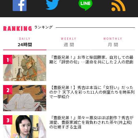
ランキング
RANKING
DAILY
WEEKLY
MONTHLY
24時間
週 間
月 間
『豊臣兄弟！』お市と柴田勝家、自刃しての最
1
期と「辞世の句」…運命を共にした２人の悲劇
【豊臣兄弟！】秀吉は本当に「女狂い」だった
2
のか？ 天下人を彩った11人の側室たちを時系列
で一挙紹介
『豊臣兄弟！』茶々＝悪女はほぼ創作？秀吉が
3
溺愛、豊臣家滅亡を背負わされた茶々(井上和)
の壮絶すぎる生涯