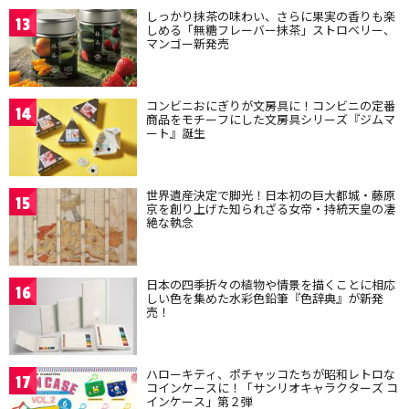
しっかり抹茶の味わい、さらに果実の香りも楽
13
しめる「無糖フレーバー抹茶」ストロベリー、
マンゴー新発売
コンビニおにぎりが文房具に！コンビニの定番
14
商品をモチーフにした文房具シリーズ『ジムマ
ート』誕生
世界遺産決定で脚光！日本初の巨大都城・藤原
15
京を創り上げた知られざる女帝・持統天皇の凄
絶な執念
日本の四季折々の植物や情景を描くことに相応
16
しい色を集めた水彩色鉛筆『色辞典』が新発
売！
ハローキティ、ポチャッコたちが昭和レトロな
17
コインケースに！「サンリオキャラクターズ コ
インケース」第２弾