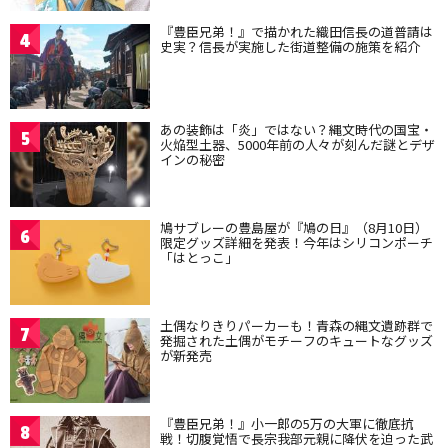
『豊臣兄弟！』で描かれた織田信長の道普請は
4
史実？信長が実施した街道整備の施策を紹介
あの装飾は「炎」ではない？縄文時代の国宝・
5
火焔型土器、5000年前の人々が刻んだ謎とデザ
インの秘密
鳩サブレーの豊島屋が『鳩の日』（8月10日）
6
限定グッズ詳細を発表！今年はシリコンポーチ
「はとっこ」
土偶なりきりパーカーも！青森の縄文遺跡群で
7
発掘された土偶がモチーフのキュートなグッズ
が新発売
『豊臣兄弟！』小一郎の5万の大軍に徹底抗
8
戦！切腹覚悟で長宗我部元親に降伏を迫った武