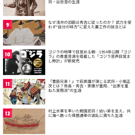
将・谷忠澄の生涯
なぜ浅井の旧臣は秀吉に従ったのか？ 武力を使
9
わず“自分の味方”に変えた裏工作の技法とは
ゴジラの咆哮で目覚める朝…1954年公開『ゴジ
10
ラ』の貴重音源を搭載した「ゴジラ音声目覚ま
し時計」が新発売
『豊臣兄弟！』で萩原護が演じる武将・小堀正
11
次とは？秀長・秀吉・家康が重用、“出家を重
ねた実務派”の生涯
村上水軍を率いた戦国武将！幼い弟を支え、共
12
に海へ散った得居通幸の波乱に満ちた生涯