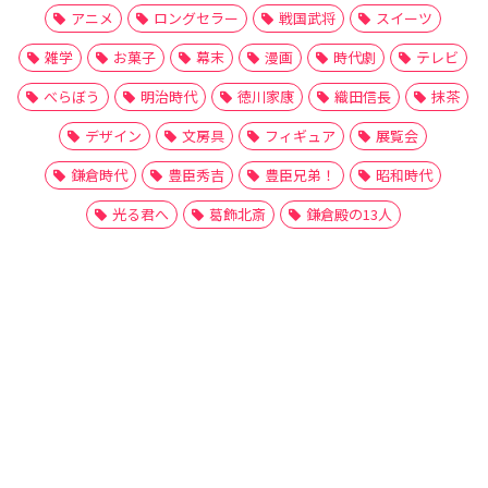
アニメ
ロングセラー
戦国武将
スイーツ
雑学
お菓子
幕末
漫画
時代劇
テレビ
べらぼう
明治時代
徳川家康
織田信長
抹茶
デザイン
文房具
フィギュア
展覧会
鎌倉時代
豊臣秀吉
豊臣兄弟！
昭和時代
光る君へ
葛飾北斎
鎌倉殿の13人