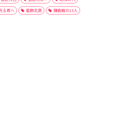
光る君へ
葛飾北斎
鎌倉殿の13人