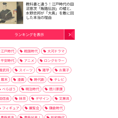
教科書と違う！江戸時代の田
沼意次「賄賂伝説」の嘘と、
水野忠邦が「大奥」を敵に回
した本当の理由
ランキングを表示
江戸時代
戦国時代
大河ドラマ
平安時代
アニメ
ロングセラー
国武将
スイーツ
雑学
お菓子
幕末
漫画
時代劇
テレビ
べらぼう
明治時代
徳川家康
田信長
抹茶
デザイン
文房具
フィギュア
展覧会
鎌倉時代
豊臣秀吉
豊臣兄弟！
昭和時代