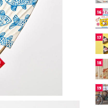
16
17
18
19