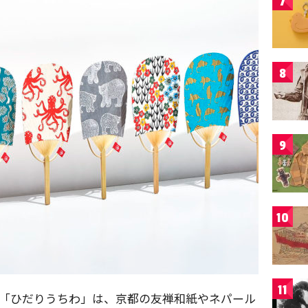
7
8
9
10
11
た「ひだりうちわ」は、京都の友禅和紙やネパール