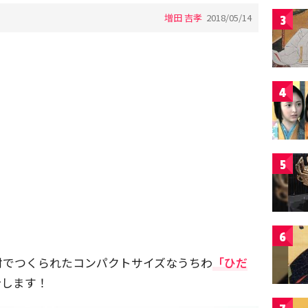
増田 吉孝
2018/05/14
3
4
5
6
材でつくられたコンパクトサイズなうちわ
「ひだ
介します！