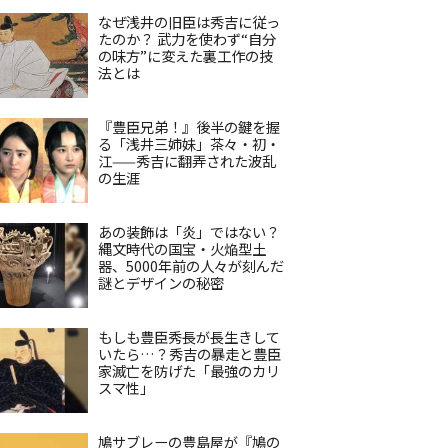
なぜ浅井の旧臣は秀吉に従っ
たのか？ 武力を使わず“自分
の味方”に変えた裏工作の技
法とは
『豊臣兄弟！』後半の鍵を握
る「浅井三姉妹」茶々・初・
江——秀吉に翻弄された波乱
の生涯
あの装飾は「炎」ではない？
縄文時代の国宝・火焔型土
器、5000年前の人々が刻んだ
謎とデザインの秘密
もしも豊臣秀長が長生きして
いたら…？秀吉の暴走と豊臣
家滅亡を防げた「最強のカリ
スマ性」
鳩サブレーの豊島屋が『鳩の