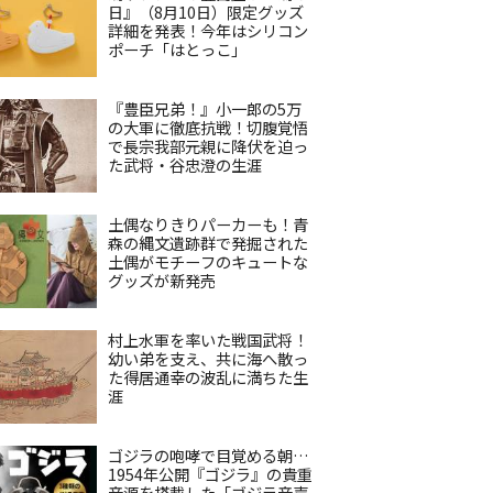
日』（8月10日）限定グッズ
詳細を発表！今年はシリコン
ポーチ「はとっこ」
『豊臣兄弟！』小一郎の5万
の大軍に徹底抗戦！切腹覚悟
で長宗我部元親に降伏を迫っ
た武将・谷忠澄の生涯
土偶なりきりパーカーも！青
森の縄文遺跡群で発掘された
土偶がモチーフのキュートな
グッズが新発売
村上水軍を率いた戦国武将！
幼い弟を支え、共に海へ散っ
た得居通幸の波乱に満ちた生
涯
ゴジラの咆哮で目覚める朝…
1954年公開『ゴジラ』の貴重
音源を搭載した「ゴジラ音声