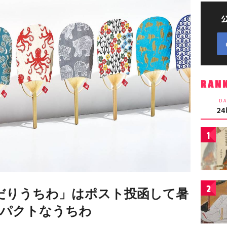
RAN
DA
2
1
2
だりうちわ」はポスト投函して暑
ンパクトなうちわ