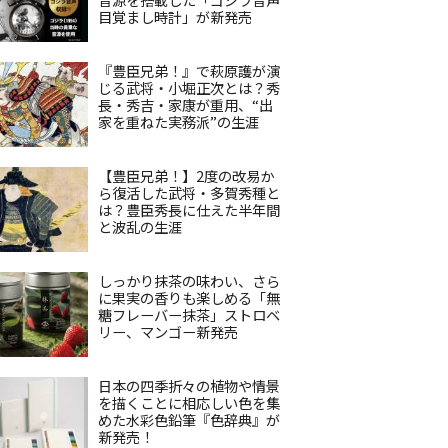
目覚まし時計」が新発売
『豊臣兄弟！』で萩原護が演
じる武将・小堀正次とは？秀
長・秀吉・家康が重用、“出
家を重ねた実務派”の生涯
【豊臣兄弟！】2度の改易か
ら復活した武将・多賀秀種と
は？豊臣秀長に仕えた半年間
と波乱の生涯
しっかり抹茶の味わい、さら
に果実の香りも楽しめる「無
糖フレーバー抹茶」ストロベ
リー、マンゴー新発売
日本の四季折々の植物や情景
を描くことに相応しい色を集
めた水彩色鉛筆『色辞典』が
新発売！