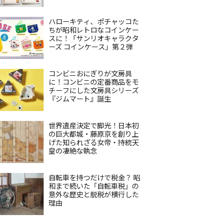
ハローキティ、ポチャッコた
ちが昭和レトロなコインケー
スに！「サンリオキャラクタ
ーズ コインケース」第２弾
コンビニおにぎりが文房具
に！コンビニの定番商品をモ
チーフにした文房具シリーズ
『ジムマート』誕生
世界遺産決定で脚光！日本初
の巨大都城・藤原京を創り上
げた知られざる女帝・持統天
皇の凄絶な執念
自転車を持つだけで税金？ 昭
和まで続いた「自転車税」の
意外な歴史と脱税が横行した
理由