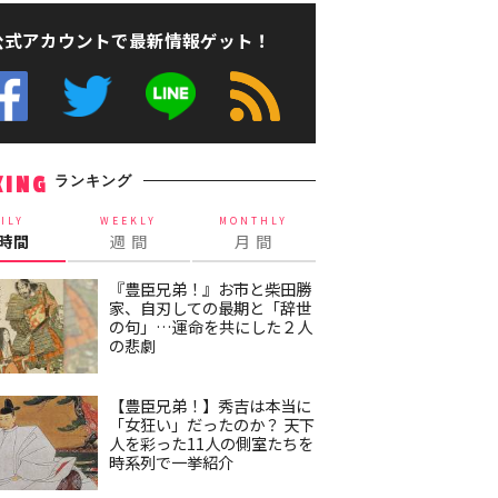
公式アカウントで最新情報ゲット！
ランキング
KING
ILY
WEEKLY
MONTHLY
4時間
週 間
月 間
『豊臣兄弟！』お市と柴田勝
家、自刃しての最期と「辞世
の句」…運命を共にした２人
の悲劇
【豊臣兄弟！】秀吉は本当に
「女狂い」だったのか？ 天下
人を彩った11人の側室たちを
時系列で一挙紹介