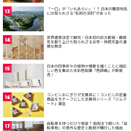
「一口」が「いもあらい」！？ 日本の難読地名
13
には知られざる“名前の法則”があった
世界遺産決定で脚光！日本初の巨大都城・藤原
14
京を創り上げた知られざる女帝・持統天皇の凄
絶な執念
日本の四季折々の植物や情景を描くことに相応
15
しい色を集めた水彩色鉛筆『色辞典』が新発
売！
コンビニおにぎりが文房具に！コンビニの定番
16
商品をモチーフにした文房具シリーズ『ジムマ
ート』誕生
自転車を持つだけで税金？ 昭和まで続いた「自
17
転車税」の意外な歴史と脱税が横行した理由