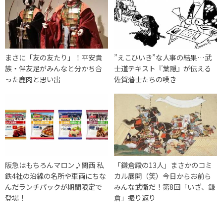
まさに「友の友たり」！平安貴
”えこひいき”な人事の結果…武
族・伴友足がみんなと分かち合
士道テキスト『葉隠』が伝える
った鹿肉と思い出
佐賀藩士たちの嘆き
阪急はもちろんマロン♪関西 私
「鎌倉殿の13人」まさかのコミ
鉄4社の沿線の名所や車両にちな
カル展開（笑）今日からお前ら
んだランチパックが期間限定で
みんな武衛だ！第8回「いざ、鎌
登場！
倉」振り返り