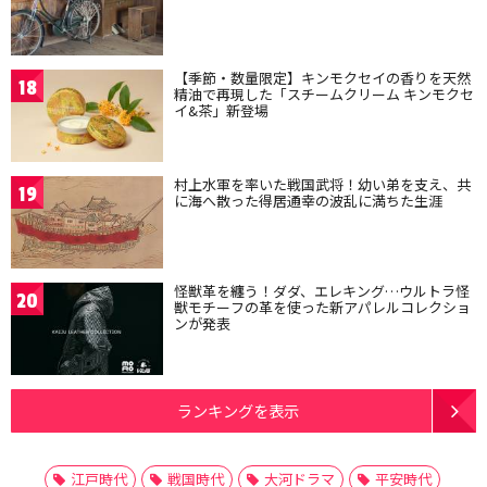
【季節・数量限定】キンモクセイの香りを天然
18
精油で再現した「スチームクリーム キンモクセ
イ&茶」新登場
村上水軍を率いた戦国武将！幼い弟を支え、共
19
に海へ散った得居通幸の波乱に満ちた生涯
怪獣革を纏う！ダダ、エレキング…ウルトラ怪
20
獣モチーフの革を使った新アパレルコレクショ
ンが発表
ランキングを表示
江戸時代
戦国時代
大河ドラマ
平安時代