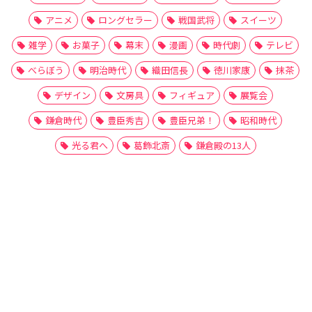
アニメ
ロングセラー
戦国武将
スイーツ
雑学
お菓子
幕末
漫画
時代劇
テレビ
べらぼう
明治時代
織田信長
徳川家康
抹茶
デザイン
文房具
フィギュア
展覧会
鎌倉時代
豊臣秀吉
豊臣兄弟！
昭和時代
光る君へ
葛飾北斎
鎌倉殿の13人