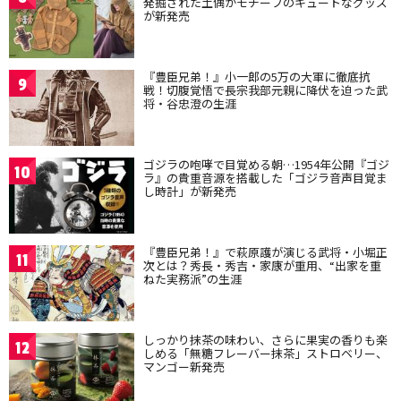
発掘された土偶がモチーフのキュートなグッズ
が新発売
『豊臣兄弟！』小一郎の5万の大軍に徹底抗
9
戦！切腹覚悟で長宗我部元親に降伏を迫った武
将・谷忠澄の生涯
ゴジラの咆哮で目覚める朝…1954年公開『ゴジ
10
ラ』の貴重音源を搭載した「ゴジラ音声目覚ま
し時計」が新発売
『豊臣兄弟！』で萩原護が演じる武将・小堀正
11
次とは？秀長・秀吉・家康が重用、“出家を重
ねた実務派”の生涯
しっかり抹茶の味わい、さらに果実の香りも楽
12
しめる「無糖フレーバー抹茶」ストロベリー、
マンゴー新発売