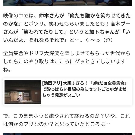
映像の中では、
仲本さんが「俺たち誰かを笑わせてきた
のかな」
とポツリ。笑わせもらいましたとも！
高木ブー
さんが「笑われてたりして」
というと
加トちゃんが「い
いんだよ、それならそれで」
と…。く〜っ（泣）
全員集合やドリフ大爆笑を楽しませてもらった世代から
したらこのやり取りはこころにグッときてしまいます
ね。
[動画アリ] 大胆すぎる！「8時だョ全員集合」
で酔っぱらい目線の為にセットごとゆがませ
ちゃう発想がスゴい
で、このままホッと癒やされて終わるのか？いや、これ
は何かのフリなのか？と思っていたところに…