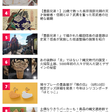
【豊臣兄弟！】22歳で散った長宗我部元親の天
4
才後継者・信親とは？武勇を奮った若武者の壮
絶な最期
『豊臣兄弟！』で描かれた織田信長の道普請は
5
史実？信長が実施した街道整備の施策を紹介
あの装飾は「炎」ではない？縄文時代の国宝・
6
火焔型土器、5000年前の人々が刻んだ謎とデザ
インの秘密
鳩サブレーの豊島屋が『鳩の日』（8月10日）
7
限定グッズ詳細を発表！今年はシリコンポーチ
「はとっこ」
土偶なりきりパーカーも！青森の縄文遺跡群で
8