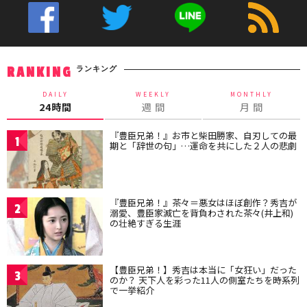
ランキング
RANKING
DAILY
WEEKLY
MONTHLY
24時間
週 間
月 間
『豊臣兄弟！』お市と柴田勝家、自刃しての最
1
期と「辞世の句」…運命を共にした２人の悲劇
『豊臣兄弟！』茶々＝悪女はほぼ創作？秀吉が
2
溺愛、豊臣家滅亡を背負わされた茶々(井上和)
の壮絶すぎる生涯
【豊臣兄弟！】秀吉は本当に「女狂い」だった
3
のか？ 天下人を彩った11人の側室たちを時系列
で一挙紹介