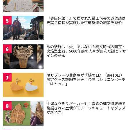
『豊臣兄弟！』で描かれた織田信長の道普請は
5
史実？信長が実施した街道整備の施策を紹介
あの装飾は「炎」ではない？縄文時代の国宝・
6
火焔型土器、5000年前の人々が刻んだ謎とデザ
インの秘密
鳩サブレーの豊島屋が『鳩の日』（8月10日）
7
限定グッズ詳細を発表！今年はシリコンポーチ
「はとっこ」
土偶なりきりパーカーも！青森の縄文遺跡群で
8
発掘された土偶がモチーフのキュートなグッズ
が新発売