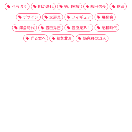
べらぼう
明治時代
徳川家康
織田信長
抹茶
デザイン
文房具
フィギュア
展覧会
鎌倉時代
豊臣秀吉
豊臣兄弟！
昭和時代
光る君へ
葛飾北斎
鎌倉殿の13人