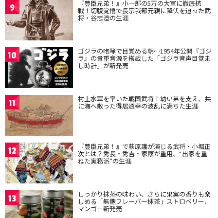
『豊臣兄弟！』小一郎の5万の大軍に徹底抗
9
戦！切腹覚悟で長宗我部元親に降伏を迫った武
将・谷忠澄の生涯
ゴジラの咆哮で目覚める朝…1954年公開『ゴジ
10
ラ』の貴重音源を搭載した「ゴジラ音声目覚ま
し時計」が新発売
村上水軍を率いた戦国武将！幼い弟を支え、共
11
に海へ散った得居通幸の波乱に満ちた生涯
『豊臣兄弟！』で萩原護が演じる武将・小堀正
12
次とは？秀長・秀吉・家康が重用、“出家を重
ねた実務派”の生涯
しっかり抹茶の味わい、さらに果実の香りも楽
13
しめる「無糖フレーバー抹茶」ストロベリー、
マンゴー新発売