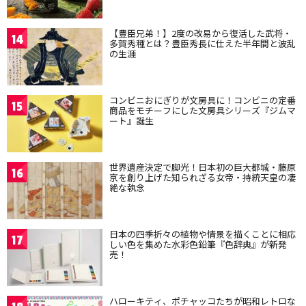
【豊臣兄弟！】2度の改易から復活した武将・
14
多賀秀種とは？豊臣秀長に仕えた半年間と波乱
の生涯
コンビニおにぎりが文房具に！コンビニの定番
15
商品をモチーフにした文房具シリーズ『ジムマ
ート』誕生
世界遺産決定で脚光！日本初の巨大都城・藤原
16
京を創り上げた知られざる女帝・持統天皇の凄
絶な執念
日本の四季折々の植物や情景を描くことに相応
17
しい色を集めた水彩色鉛筆『色辞典』が新発
売！
ハローキティ、ポチャッコたちが昭和レトロな