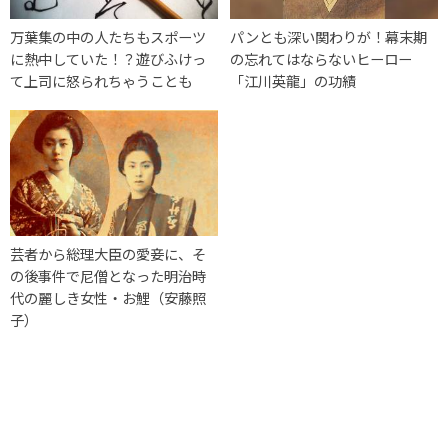
万葉集の中の人たちもスポーツ
パンとも深い関わりが！幕末期
に熱中していた！？遊びふけっ
の忘れてはならないヒーロー
て上司に怒られちゃうことも
「江川英龍」の功績
芸者から総理大臣の愛妾に、そ
の後事件で尼僧となった明治時
代の麗しき女性・お鯉（安藤照
子）