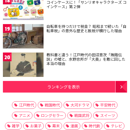
18
コインケースに！「サンリオキャラクターズ コ
インケース」第２弾
自転車を持つだけで税金？ 昭和まで続いた「自
19
転車税」の意外な歴史と脱税が横行した理由
教科書と違う！江戸時代の田沼意次「賄賂伝
20
説」の嘘と、水野忠邦が「大奥」を敵に回した
本当の理由
ランキングを表示
江戸時代
戦国時代
大河ドラマ
平安時代
アニメ
ロングセラー
戦国武将
スイーツ
雑学
お菓子
幕末
漫画
時代劇
テレビ