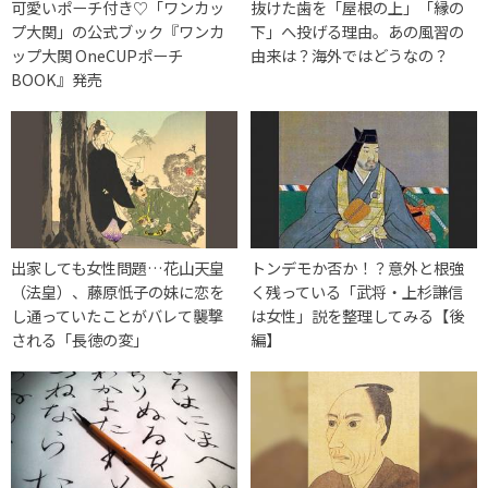
可愛いポーチ付き♡「ワンカッ
抜けた歯を「屋根の上」「縁の
プ大関」の公式ブック『ワンカ
下」へ投げる理由。あの風習の
ップ大関 OneCUPポーチ
由来は？海外ではどうなの？
BOOK』発売
出家しても女性問題…花山天皇
トンデモか否か！？意外と根強
（法皇）、藤原忯子の妹に恋を
く残っている「武将・上杉謙信
し通っていたことがバレて襲撃
は女性」説を整理してみる【後
される「長徳の変」
編】