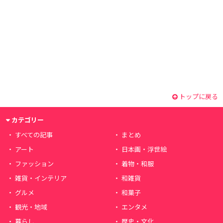
トップに戻る
カテゴリー
すべての記事
まとめ
アート
日本画・浮世絵
ファッション
着物・和服
雑貨・インテリア
和雑貨
グルメ
和菓子
観光・地域
エンタメ
暮らし
歴史・文化