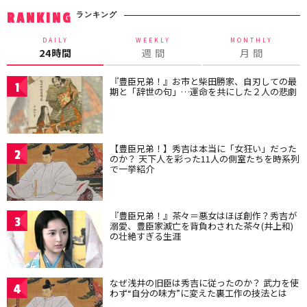
ランキング
RANKING
DAILY
WEEKLY
MONTHLY
24時間
週 間
月 間
『豊臣兄弟！』お市と柴田勝家、自刃しての最
1
期と「辞世の句」…運命を共にした２人の悲劇
【豊臣兄弟！】秀吉は本当に「女狂い」だった
2
のか？ 天下人を彩った11人の側室たちを時系列
で一挙紹介
『豊臣兄弟！』茶々＝悪女はほぼ創作？秀吉が
3
溺愛、豊臣家滅亡を背負わされた茶々(井上和)
の壮絶すぎる生涯
なぜ浅井の旧臣は秀吉に従ったのか？ 武力を使
4
わず“自分の味方”に変えた裏工作の技法とは