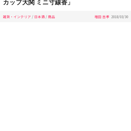
カップ大関 ミニ寸線香」
雑貨・インテリア
/
日本酒
/
商品
増田 吉孝
2018/03/30