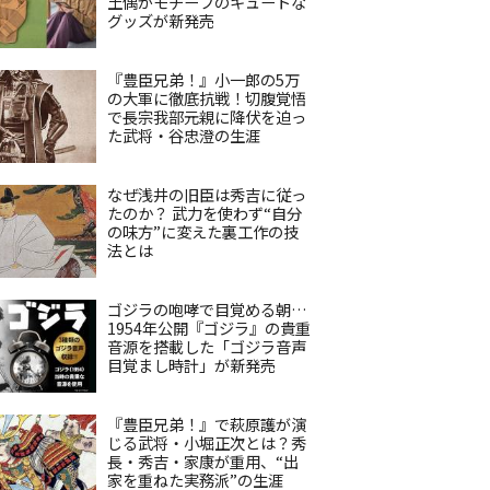
土偶がモチーフのキュートな
グッズが新発売
『豊臣兄弟！』小一郎の5万
の大軍に徹底抗戦！切腹覚悟
で長宗我部元親に降伏を迫っ
た武将・谷忠澄の生涯
なぜ浅井の旧臣は秀吉に従っ
たのか？ 武力を使わず“自分
の味方”に変えた裏工作の技
法とは
ゴジラの咆哮で目覚める朝…
1954年公開『ゴジラ』の貴重
音源を搭載した「ゴジラ音声
目覚まし時計」が新発売
『豊臣兄弟！』で萩原護が演
じる武将・小堀正次とは？秀
長・秀吉・家康が重用、“出
家を重ねた実務派”の生涯