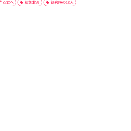
光る君へ
葛飾北斎
鎌倉殿の13人