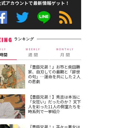
公式アカウントで最新情報ゲット！
ランキング
KING
ILY
WEEKLY
MONTHLY
4時間
週 間
月 間
『豊臣兄弟！』お市と柴田勝
家、自刃しての最期と「辞世
の句」…運命を共にした２人
の悲劇
【豊臣兄弟！】秀吉は本当に
「女狂い」だったのか？ 天下
人を彩った11人の側室たちを
時系列で一挙紹介
『豊臣兄弟！』茶々＝悪女は