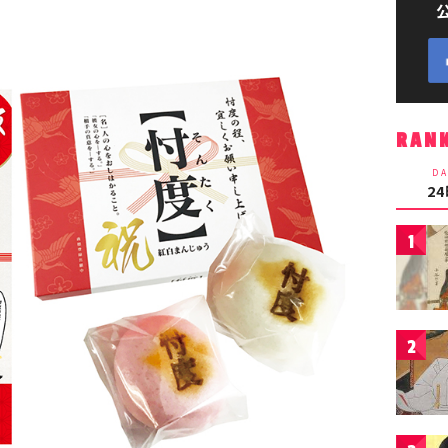
RAN
DA
2
1
2