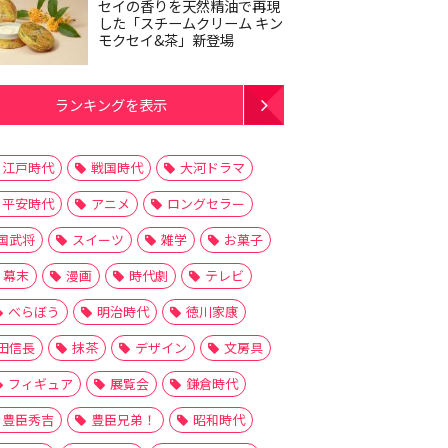
セイの香りを天然精油で再現
した「スチームクリーム キン
モクセイ&茶」新登場
ランキングを表示
江戸時代
戦国時代
大河ドラマ
平安時代
アニメ
ロングセラー
国武将
スイーツ
雑学
お菓子
幕末
漫画
時代劇
テレビ
べらぼう
明治時代
徳川家康
田信長
抹茶
デザイン
文房具
フィギュア
展覧会
鎌倉時代
豊臣秀吉
豊臣兄弟！
昭和時代