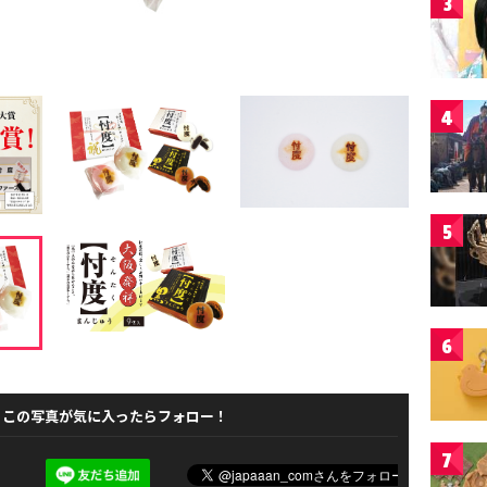
3
4
5
6
この写真が気に入ったらフォロー！
7