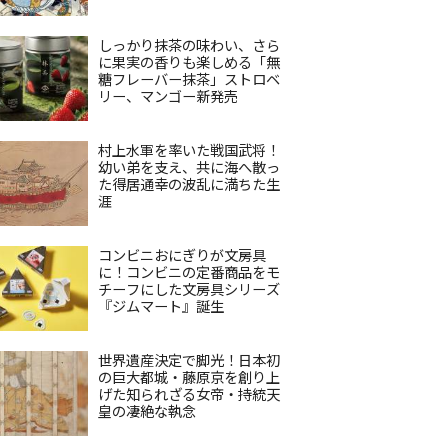
しっかり抹茶の味わい、さら
に果実の香りも楽しめる「無
糖フレーバー抹茶」ストロベ
リー、マンゴー新発売
村上水軍を率いた戦国武将！
幼い弟を支え、共に海へ散っ
た得居通幸の波乱に満ちた生
涯
コンビニおにぎりが文房具
に！コンビニの定番商品をモ
チーフにした文房具シリーズ
『ジムマート』誕生
世界遺産決定で脚光！日本初
の巨大都城・藤原京を創り上
げた知られざる女帝・持統天
皇の凄絶な執念