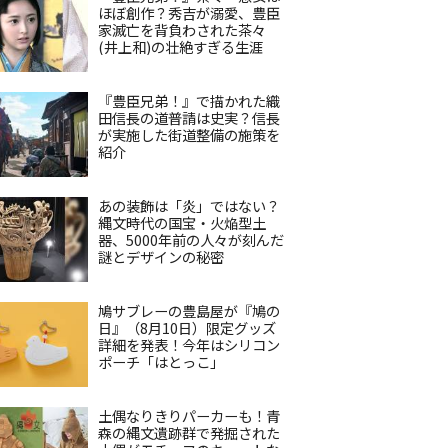
ほぼ創作？秀吉が溺愛、豊臣
家滅亡を背負わされた茶々
(井上和)の壮絶すぎる生涯
『豊臣兄弟！』で描かれた織
田信長の道普請は史実？信長
が実施した街道整備の施策を
紹介
あの装飾は「炎」ではない？
縄文時代の国宝・火焔型土
器、5000年前の人々が刻んだ
謎とデザインの秘密
鳩サブレーの豊島屋が『鳩の
日』（8月10日）限定グッズ
詳細を発表！今年はシリコン
ポーチ「はとっこ」
土偶なりきりパーカーも！青
森の縄文遺跡群で発掘された