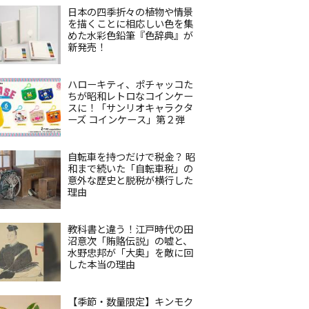
日本の四季折々の植物や情景
を描くことに相応しい色を集
めた水彩色鉛筆『色辞典』が
新発売！
ハローキティ、ポチャッコた
ちが昭和レトロなコインケー
スに！「サンリオキャラクタ
ーズ コインケース」第２弾
自転車を持つだけで税金？ 昭
和まで続いた「自転車税」の
意外な歴史と脱税が横行した
理由
教科書と違う！江戸時代の田
沼意次「賄賂伝説」の嘘と、
水野忠邦が「大奥」を敵に回
した本当の理由
【季節・数量限定】キンモク