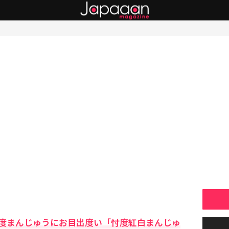
度まんじゅうにお目出度い「忖度紅白まんじゅ