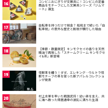
コンビニおにぎりが文房具に！コンビニの定番
16
商品をモチーフにした文房具シリーズ『ジムマ
ート』誕生
自転車を持つだけで税金？ 昭和まで続いた「自
17
転車税」の意外な歴史と脱税が横行した理由
【季節・数量限定】キンモクセイの香りを天然
18
精油で再現した「スチームクリーム キンモクセ
イ&茶」新登場
怪獣革を纏う！ダダ、エレキング…ウルトラ怪
19
獣モチーフの革を使った新アパレルコレクショ
ンが発表
村上水軍を率いた戦国武将！幼い弟を支え、共
20
に海へ散った得居通幸の波乱に満ちた生涯