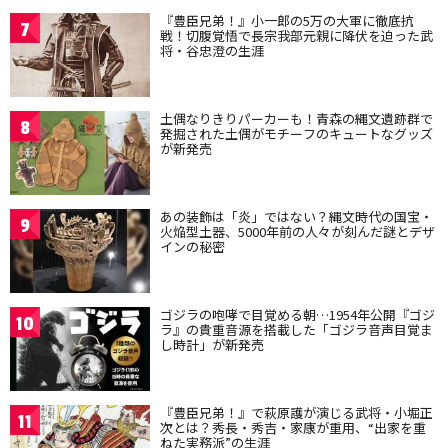
『豊臣兄弟！』小一郎の5万の大軍に徹底抗
7
戦！切腹覚悟で長宗我部元親に降伏を迫った武
将・谷忠澄の生涯
土偶なりきりパーカーも！青森の縄文遺跡群で
8
発掘された土偶がモチーフのキュートなグッズ
が新発売
あの装飾は「炎」ではない？縄文時代の国宝・
9
火焔型土器、5000年前の人々が刻んだ謎とデザ
インの秘密
ゴジラの咆哮で目覚める朝…1954年公開『ゴジ
10
ラ』の貴重音源を搭載した「ゴジラ音声目覚ま
し時計」が新発売
『豊臣兄弟！』で萩原護が演じる武将・小堀正
11
次とは？秀長・秀吉・家康が重用、“出家を重
ねた実務派”の生涯