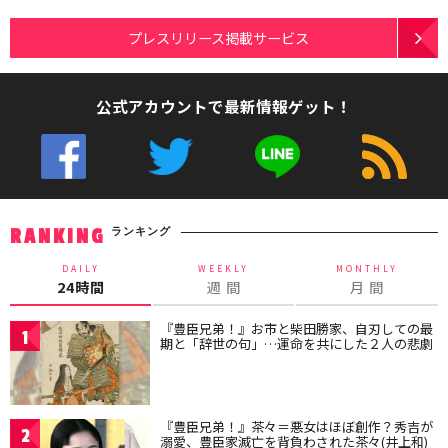
プレスリリース掲載サービス
公式アカウントで最新情報ゲット！
ランキング
RANKING
DAILY
WEEKLY
MONTHLY
24時間
週 間
月 間
『豊臣兄弟！』お市と柴田勝家、自刃しての最
1
期と「辞世の句」…運命を共にした２人の悲劇
『豊臣兄弟！』茶々＝悪女はほぼ創作？秀吉が
2
溺愛、豊臣家滅亡を背負わされた茶々(井上和)