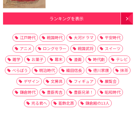
ランキングを表示
江戸時代
戦国時代
大河ドラマ
平安時代
アニメ
ロングセラー
戦国武将
スイーツ
雑学
お菓子
幕末
漫画
時代劇
テレビ
べらぼう
明治時代
織田信長
徳川家康
抹茶
デザイン
文房具
フィギュア
展覧会
鎌倉時代
豊臣秀吉
豊臣兄弟！
昭和時代
光る君へ
葛飾北斎
鎌倉殿の13人