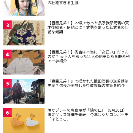
の壮絶すぎる生涯
【豊臣兄弟！】22歳で散った長宗我部元親の天
3
才後継者・信親とは？武勇を奮った若武者の壮
絶な最期
【豊臣兄弟！】秀吉は本当に「女狂い」だった
4
のか？ 天下人を彩った11人の側室たちを時系列
で一挙紹介
『豊臣兄弟！』で描かれた織田信長の道普請は
5
史実？信長が実施した街道整備の施策を紹介
鳩サブレーの豊島屋が『鳩の日』（8月10日）
6
限定グッズ詳細を発表！今年はシリコンポーチ
「はとっこ」