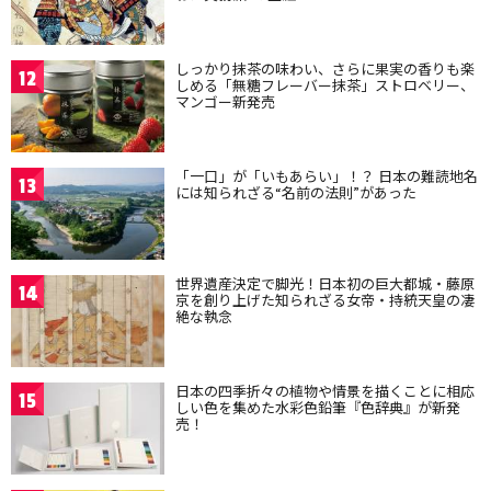
しっかり抹茶の味わい、さらに果実の香りも楽
12
しめる「無糖フレーバー抹茶」ストロベリー、
マンゴー新発売
「一口」が「いもあらい」！？ 日本の難読地名
13
には知られざる“名前の法則”があった
世界遺産決定で脚光！日本初の巨大都城・藤原
14
京を創り上げた知られざる女帝・持統天皇の凄
絶な執念
日本の四季折々の植物や情景を描くことに相応
15
しい色を集めた水彩色鉛筆『色辞典』が新発
売！