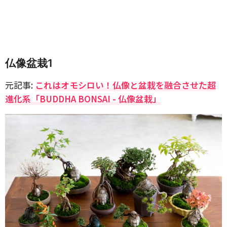
仏像盆栽1
元記事:
これはオモシロい！仏像と盆栽を融合させた超
進化系「BUDDHA BONSAI - 仏像盆栽」