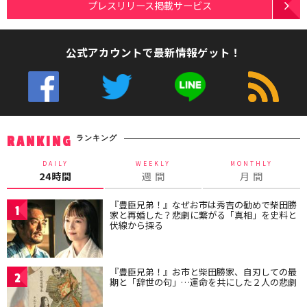
プレスリリース掲載サービス
公式アカウントで最新情報ゲット！
ランキング
RANKING
DAILY
WEEKLY
MONTHLY
24時間
週 間
月 間
『豊臣兄弟！』なぜお市は秀吉の勧めで柴田勝
1
家と再婚した？悲劇に繋がる「真相」を史料と
伏線から探る
『豊臣兄弟！』お市と柴田勝家、自刃しての最
2
期と「辞世の句」…運命を共にした２人の悲劇