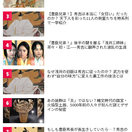
【豊臣兄弟！】秀吉は本当に「女狂い」だった
3
のか？ 天下人を彩った11人の側室たちを時系列
で一挙紹介
『豊臣兄弟！』後半の鍵を握る「浅井三姉妹」
4
茶々・初・江——秀吉に翻弄された波乱の生涯
なぜ浅井の旧臣は秀吉に従ったのか？ 武力を使
5
わず“自分の味方”に変えた裏工作の技法とは
あの装飾は「炎」ではない？縄文時代の国宝・
6
火焔型土器、5000年前の人々が刻んだ謎とデザ
インの秘密
もしも豊臣秀長が長生きしていたら…？秀吉の