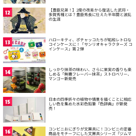
【豊臣兄弟！】2度の改易から復活した武将・
12
多賀秀種とは？豊臣秀長に仕えた半年間と波乱
の生涯
ハローキティ、ポチャッコたちが昭和レトロな
13
コインケースに！「サンリオキャラクターズ コ
インケース」第２弾
しっかり抹茶の味わい、さらに果実の香りも楽
14
しめる「無糖フレーバー抹茶」ストロベリー、
マンゴー新発売
日本の四季折々の植物や情景を描くことに相応
15
しい色を集めた水彩色鉛筆『色辞典』が新発
売！
コンビニおにぎりが文房具に！コンビニの定番
16
商品をモチーフにした文房具シリーズ『ジムマ