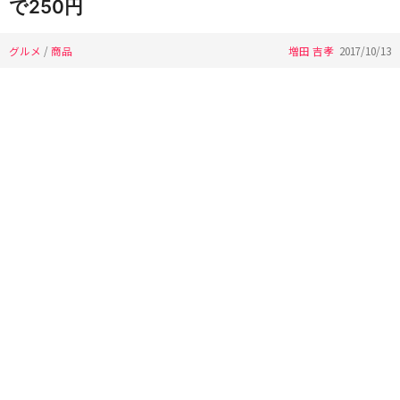
で250円
グルメ
/
商品
増田 吉孝
2017/10/13