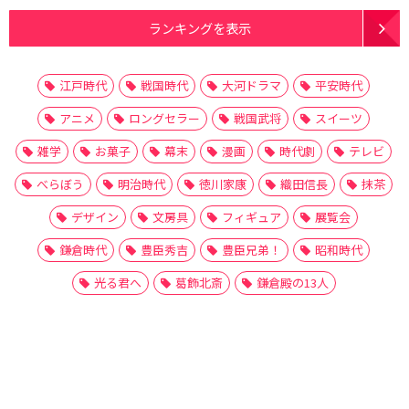
ランキングを表示
江戸時代
戦国時代
大河ドラマ
平安時代
アニメ
ロングセラー
戦国武将
スイーツ
雑学
お菓子
幕末
漫画
時代劇
テレビ
べらぼう
明治時代
徳川家康
織田信長
抹茶
デザイン
文房具
フィギュア
展覧会
鎌倉時代
豊臣秀吉
豊臣兄弟！
昭和時代
光る君へ
葛飾北斎
鎌倉殿の13人