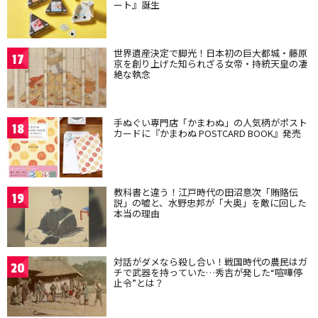
ート』誕生
世界遺産決定で脚光！日本初の巨大都城・藤原
17
京を創り上げた知られざる女帝・持統天皇の凄
絶な執念
手ぬぐい専門店「かまわぬ」の人気柄がポスト
18
カードに『かまわぬ POSTCARD BOOK』発売
教科書と違う！江戸時代の田沼意次「賄賂伝
19
説」の嘘と、水野忠邦が「大奥」を敵に回した
本当の理由
対話がダメなら殺し合い！戦国時代の農民はガ
20
チで武器を持っていた…秀吉が発した“喧嘩停
止令”とは？