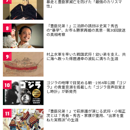
7
暴走と豊臣家滅亡を防げた「最強のカリスマ
性」
『豊臣兄弟！』三法師の誘拐は史実？秀吉
8
の“暴挙”、お市＆勝家再婚の真意…第30回放送
の真相考察
村上水軍を率いた戦国武将！幼い弟を支え、共
9
に海へ散った得居通幸の波乱に満ちた生涯
ゴジラの咆哮で目覚める朝…1954年公開『ゴジ
10
ラ』の貴重音源を搭載した「ゴジラ音声目覚ま
し時計」が新発売
『豊臣兄弟！』で萩原護が演じる武将・小堀正
11
次とは？秀長・秀吉・家康が重用、“出家を重
ねた実務派”の生涯