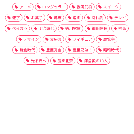
アニメ
ロングセラー
戦国武将
スイーツ
雑学
お菓子
幕末
漫画
時代劇
テレビ
べらぼう
明治時代
徳川家康
織田信長
抹茶
デザイン
文房具
フィギュア
展覧会
鎌倉時代
豊臣秀吉
豊臣兄弟！
昭和時代
光る君へ
葛飾北斎
鎌倉殿の13人