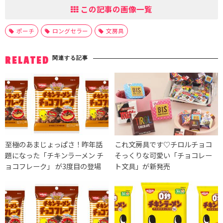
この記事の画像一覧
ポーチ
ロングセラー
文房具
関連する記事
RELATED
至極のあまじょっぱさ！昨年話
これ文房具です♡チロルチョコ
題になった「チキンラーメン チ
そっくりな可愛い「チョコレー
ョコフレーク」 が3度目の登場
ト文具」が新発売