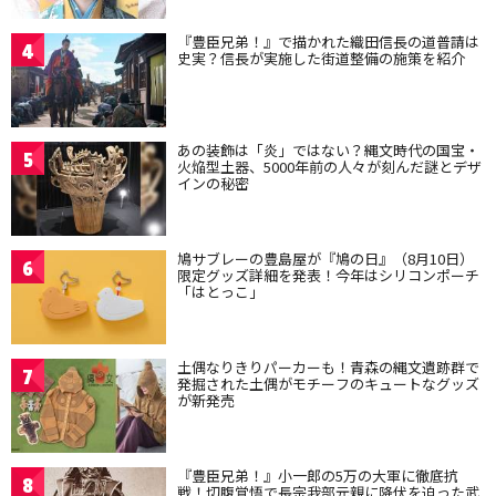
『豊臣兄弟！』で描かれた織田信長の道普請は
4
史実？信長が実施した街道整備の施策を紹介
あの装飾は「炎」ではない？縄文時代の国宝・
5
火焔型土器、5000年前の人々が刻んだ謎とデザ
インの秘密
鳩サブレーの豊島屋が『鳩の日』（8月10日）
6
限定グッズ詳細を発表！今年はシリコンポーチ
「はとっこ」
土偶なりきりパーカーも！青森の縄文遺跡群で
7
発掘された土偶がモチーフのキュートなグッズ
が新発売
『豊臣兄弟！』小一郎の5万の大軍に徹底抗
8
戦！切腹覚悟で長宗我部元親に降伏を迫った武