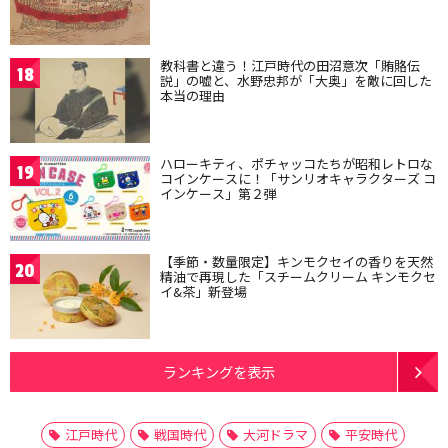
教科書と違う！江戸時代の田沼意次「賄賂伝
18
説」の嘘と、水野忠邦が「大奥」を敵に回した
本当の理由
ハローキティ、ポチャッコたちが昭和レトロな
19
コインケースに！「サンリオキャラクターズ コ
インケース」第２弾
【季節・数量限定】キンモクセイの香りを天然
20
精油で再現した「スチームクリーム キンモクセ
イ&茶」新登場
ランキングを表示
江戸時代
戦国時代
大河ドラマ
平安時代