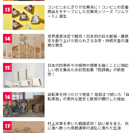
コンビニおにぎりが文房具に！コンビニの定番
13
商品をモチーフにした文房具シリーズ『ジムマ
ート』誕生
世界遺産決定で脚光！日本初の巨大都城・藤原
14
京を創り上げた知られざる女帝・持統天皇の凄
絶な執念
日本の四季折々の植物や情景を描くことに相応
15
しい色を集めた水彩色鉛筆『色辞典』が新発
売！
自転車を持つだけで税金？ 昭和まで続いた「自
16
転車税」の意外な歴史と脱税が横行した理由
村上水軍を率いた戦国武将！幼い弟を支え、共
17
に海へ散った得居通幸の波乱に満ちた生涯