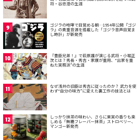
将・谷忠澄の生涯
ゴジラの咆哮で目覚める朝…1954年公開『ゴジ
9
ラ』の貴重音源を搭載した「ゴジラ音声目覚ま
し時計」が新発売
『豊臣兄弟！』で萩原護が演じる武将・小堀正
10
次とは？秀長・秀吉・家康が重用、“出家を重
ねた実務派”の生涯
なぜ浅井の旧臣は秀吉に従ったのか？ 武力を使
11
わず“自分の味方”に変えた裏工作の技法とは
しっかり抹茶の味わい、さらに果実の香りも楽
12
しめる「無糖フレーバー抹茶」ストロベリー、
マンゴー新発売