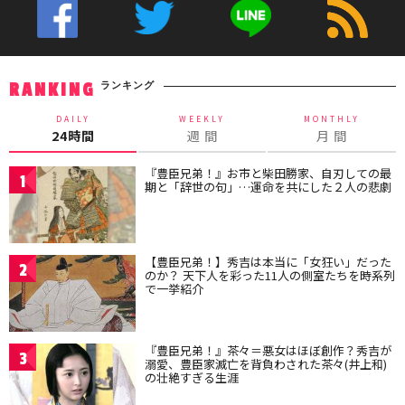
ランキング
RANKING
DAILY
WEEKLY
MONTHLY
24時間
週 間
月 間
『豊臣兄弟！』お市と柴田勝家、自刃しての最
1
期と「辞世の句」…運命を共にした２人の悲劇
【豊臣兄弟！】秀吉は本当に「女狂い」だった
2
のか？ 天下人を彩った11人の側室たちを時系列
で一挙紹介
『豊臣兄弟！』茶々＝悪女はほぼ創作？秀吉が
3
溺愛、豊臣家滅亡を背負わされた茶々(井上和)
の壮絶すぎる生涯