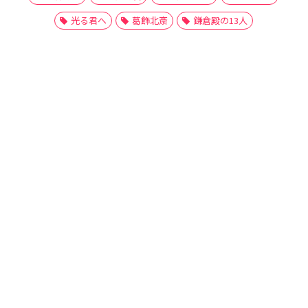
光る君へ
葛飾北斎
鎌倉殿の13人