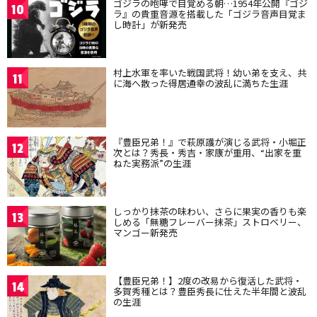
ゴジラの咆哮で目覚める朝…1954年公開『ゴジ
10
ラ』の貴重音源を搭載した「ゴジラ音声目覚ま
し時計」が新発売
村上水軍を率いた戦国武将！幼い弟を支え、共
11
に海へ散った得居通幸の波乱に満ちた生涯
『豊臣兄弟！』で萩原護が演じる武将・小堀正
12
次とは？秀長・秀吉・家康が重用、“出家を重
ねた実務派”の生涯
しっかり抹茶の味わい、さらに果実の香りも楽
13
しめる「無糖フレーバー抹茶」ストロベリー、
マンゴー新発売
【豊臣兄弟！】2度の改易から復活した武将・
14
多賀秀種とは？豊臣秀長に仕えた半年間と波乱
の生涯