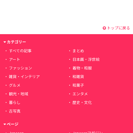
トップに戻る
カテゴリー
すべての記事
まとめ
アート
日本画・浮世絵
ファッション
着物・和服
雑貨・インテリア
和雑貨
グルメ
和菓子
観光・地域
エンタメ
暮らし
歴史・文化
古写真
ページ
Japaaan
Japaaanマガジン