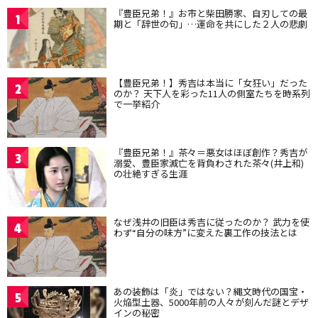
『豊臣兄弟！』お市と柴田勝家、自刃しての最
1
期と「辞世の句」…運命を共にした２人の悲劇
【豊臣兄弟！】秀吉は本当に「女狂い」だった
2
のか？ 天下人を彩った11人の側室たちを時系列
で一挙紹介
『豊臣兄弟！』茶々＝悪女はほぼ創作？秀吉が
3
溺愛、豊臣家滅亡を背負わされた茶々(井上和)
の壮絶すぎる生涯
なぜ浅井の旧臣は秀吉に従ったのか？ 武力を使
4
わず“自分の味方”に変えた裏工作の技法とは
あの装飾は「炎」ではない？縄文時代の国宝・
5
火焔型土器、5000年前の人々が刻んだ謎とデザ
インの秘密