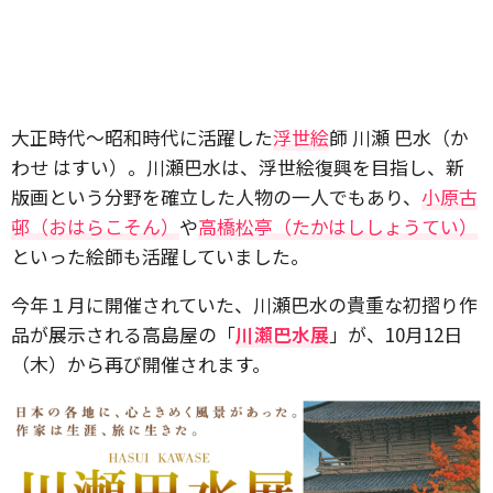
大正時代〜昭和時代に活躍した
浮世絵
師 川瀬 巴水（か
わせ はすい）。川瀬巴水は、浮世絵復興を目指し、新
版画という分野を確立した人物の一人でもあり、
小原古
邨（おはらこそん）
や
高橋松亭（たかはししょうてい）
といった絵師も活躍していました。
今年１月に開催されていた、川瀬巴水の貴重な初摺り作
品が展示される高島屋の「
川瀬巴水展
」が、10月12日
（木）から再び開催されます。