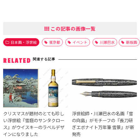
この記事の画像一覧
日本画・浮世絵
東京都
イベント
川瀬巴水
新版画
関連する記事
RELATED
クリスマスが題材のとても珍し
浮世絵師・川瀬巴水の名画「雪
い浮世絵『雪庭のサンタクロー
の向島」がモチーフの『長刀研
ス』がウイスキーのラベルデザ
ぎエボナイト万年筆 雪景』が新
インになりました
発売