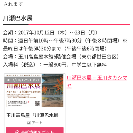
されます。
川瀬巴水展
会期：2017年10月12日（木）～23日（月）
時間：連日午前10時～午後7時30分（午後８時閉場）※
最終日は午後5時30分まで（午後午後6時閉場）
会場：玉川高島屋本館6階催会場（東京都世田谷区）
入場料（税込）：一般800円、中学生以下無料
川瀬巴水展 – 玉川タカシマ
2017/10/12〜10/23
ヤ
玉川高島屋「川瀬巴水展」
アート
最新情報をゲット