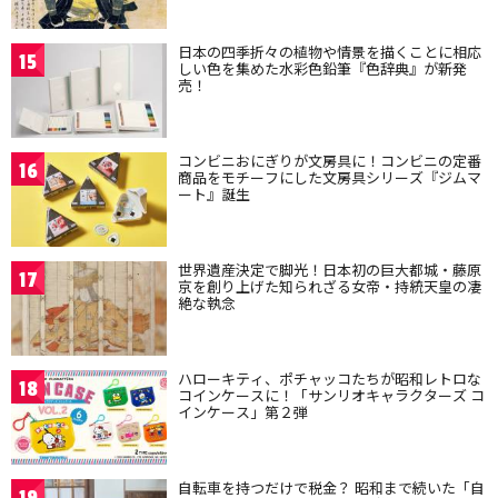
日本の四季折々の植物や情景を描くことに相応
15
しい色を集めた水彩色鉛筆『色辞典』が新発
売！
コンビニおにぎりが文房具に！コンビニの定番
16
商品をモチーフにした文房具シリーズ『ジムマ
ート』誕生
世界遺産決定で脚光！日本初の巨大都城・藤原
17
京を創り上げた知られざる女帝・持統天皇の凄
絶な執念
ハローキティ、ポチャッコたちが昭和レトロな
18
コインケースに！「サンリオキャラクターズ コ
インケース」第２弾
自転車を持つだけで税金？ 昭和まで続いた「自