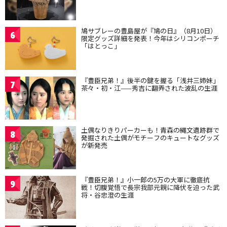
鳩サブレーの豊島屋が『鳩の日』（8月10日）
6
限定グッズ詳細を発表！今年はシリコンポーチ
「はとっこ」
『豊臣兄弟！』後半の鍵を握る「浅井三姉妹」
7
茶々・初・江——秀吉に翻弄された波乱の生涯
土偶なりきりパーカーも！青森の縄文遺跡群で
8
発掘された土偶がモチーフのキュートなグッズ
が新発売
『豊臣兄弟！』小一郎の5万の大軍に徹底抗
9
戦！切腹覚悟で長宗我部元親に降伏を迫った武
将・谷忠澄の生涯