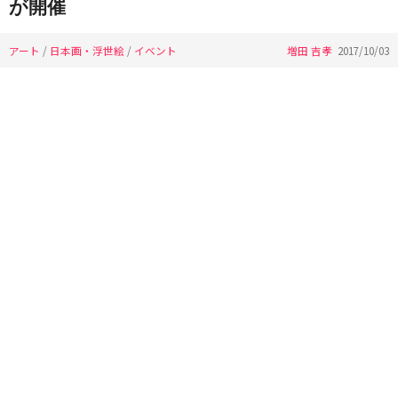
が開催
アート
/
日本画・浮世絵
/
イベント
増田 吉孝
2017/10/03