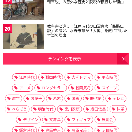
19
転車税」の意外な歴史と脱税が横行した理由
教科書と違う！江戸時代の田沼意次「賄賂伝
20
説」の嘘と、水野忠邦が「大奥」を敵に回した
本当の理由
ランキングを表示
江戸時代
戦国時代
大河ドラマ
平安時代
アニメ
ロングセラー
戦国武将
スイーツ
雑学
お菓子
幕末
漫画
時代劇
テレビ
べらぼう
明治時代
徳川家康
織田信長
抹茶
デザイン
文房具
フィギュア
展覧会
鎌倉時代
豊臣秀吉
豊臣兄弟！
昭和時代