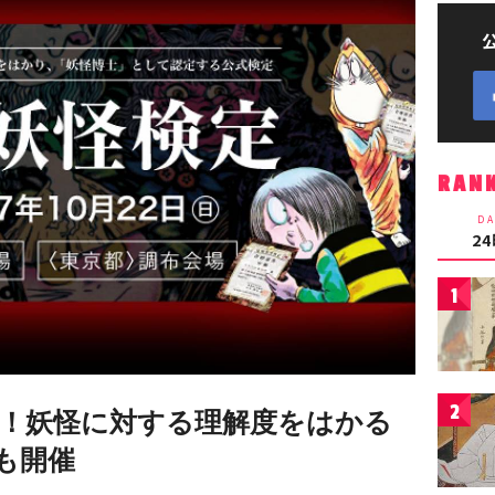
RAN
DA
2
1
2
！妖怪に対する理解度をはかる
も開催