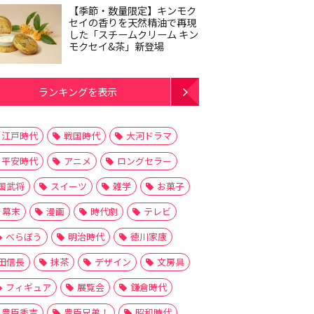
【季節・数量限定】キンモク
セイの香りを天然精油で再現
した「スチームクリーム キン
モクセイ&茶」新登場
ランキングを表示
江戸時代
戦国時代
大河ドラマ
平安時代
アニメ
ロングセラー
国武将
スイーツ
雑学
お菓子
幕末
漫画
時代劇
テレビ
べらぼう
明治時代
徳川家康
田信長
抹茶
デザイン
文房具
フィギュア
展覧会
鎌倉時代
豊臣秀吉
豊臣兄弟！
昭和時代