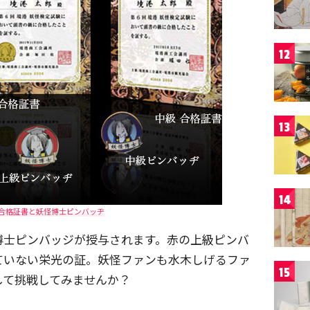
12
13
14
合格証書と妖怪博士ピンバッヂ
博士ピンバッジが授与されます。赤の上級ピンバ
ていない栄光の証。妖怪ファンも水木しげるファ
15
して挑戦してみませんか？