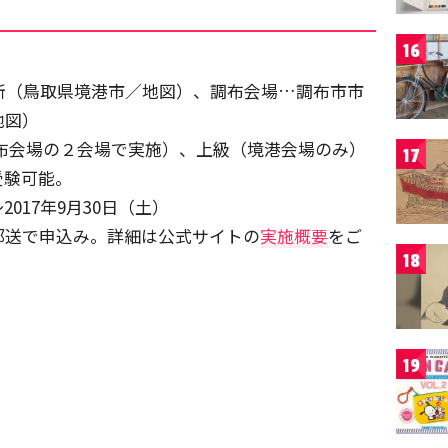
16
所（鳥取県境港市／地図）、調布会場…調布市市
地図）
布会場の２会場で実施）、上級（境港会場のみ）
17
受験可能。
2017年9月30日（土）
郵送で申込み。詳細は公式サイトの
実施概要
をご
18
19