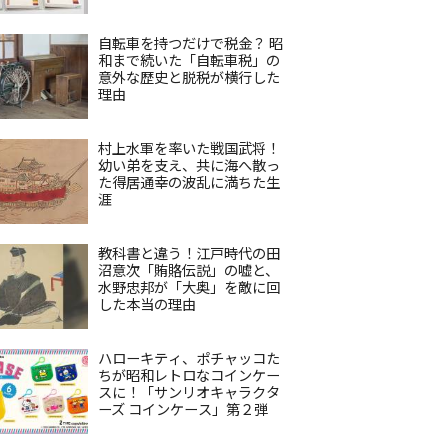
自転車を持つだけで税金？ 昭
和まで続いた「自転車税」の
意外な歴史と脱税が横行した
理由
村上水軍を率いた戦国武将！
幼い弟を支え、共に海へ散っ
た得居通幸の波乱に満ちた生
涯
教科書と違う！江戸時代の田
沼意次「賄賂伝説」の嘘と、
水野忠邦が「大奥」を敵に回
した本当の理由
ハローキティ、ポチャッコた
ちが昭和レトロなコインケー
スに！「サンリオキャラクタ
ーズ コインケース」第２弾