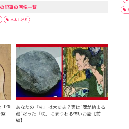
の記事の画像一覧
水木しげる
は「僧
あなたの「枕」は大丈夫？実は”魂が納まる
考察
蔵”だった「枕」にまつわる怖いお話【前
編】