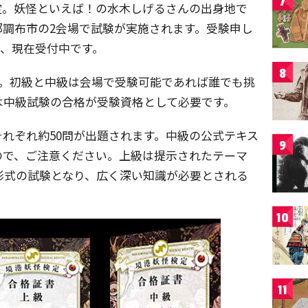
7
定。妖怪といえば！の水木しげるさんの出身地で
都調布市の2会場で試験が実施されます。受験申し
され、現在受付中です。
8
ス。初級と中級は会場で受験可能であれば誰でも挑
は中級試験の合格が受験資格として必要です。
れぞれ約50問が出題されます。中級の公式テキス
9
ので、ご注意ください。上級は提示されたテーマ
文形式の試験となり、広く深い知識が必要とされる
。
10
11