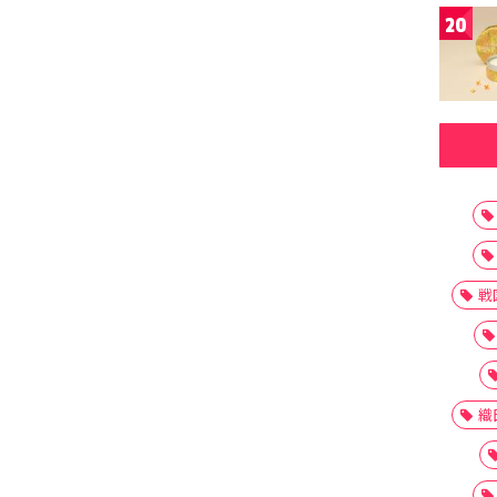
20
戦
織