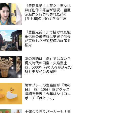
『豊臣兄弟！』茶々＝悪女は
ほぼ創作？秀吉が溺愛、豊臣
家滅亡を背負わされた茶々
(井上和)の壮絶すぎる生涯
『豊臣兄弟！』で描かれた織
田信長の道普請は史実？信長
が実施した街道整備の施策を
紹介
あの装飾は「炎」ではない？
縄文時代の国宝・火焔型土
器、5000年前の人々が刻んだ
謎とデザインの秘密
鳩サブレーの豊島屋が『鳩の
日』（8月10日）限定グッズ
詳細を発表！今年はシリコン
ポーチ「はとっこ」
土偶なりきりパーカーも！青