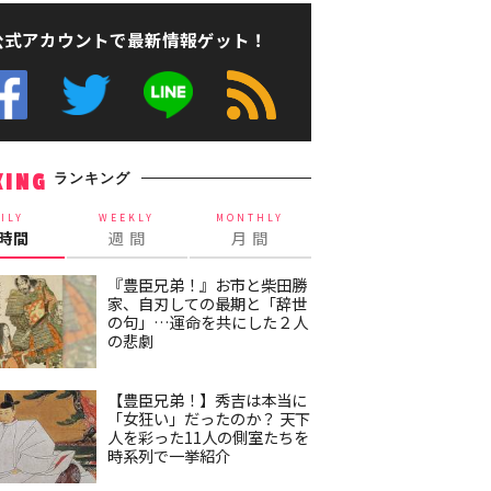
公式アカウントで最新情報ゲット！
ランキング
KING
ILY
WEEKLY
MONTHLY
4時間
週 間
月 間
『豊臣兄弟！』お市と柴田勝
家、自刃しての最期と「辞世
の句」…運命を共にした２人
の悲劇
【豊臣兄弟！】秀吉は本当に
「女狂い」だったのか？ 天下
人を彩った11人の側室たちを
時系列で一挙紹介