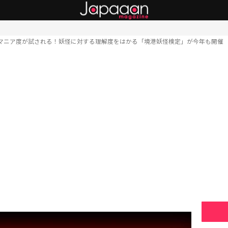
マニア度が試される！妖怪に対する理解度をはかる「境港妖怪検定」が今年も開催