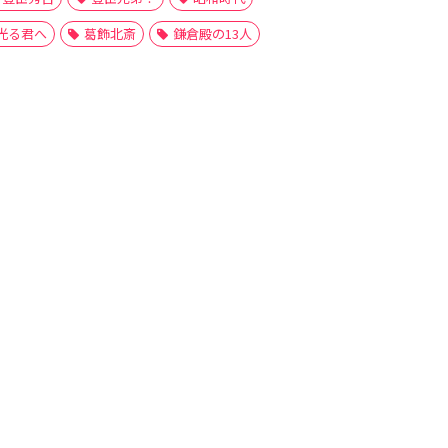
光る君へ
葛飾北斎
鎌倉殿の13人