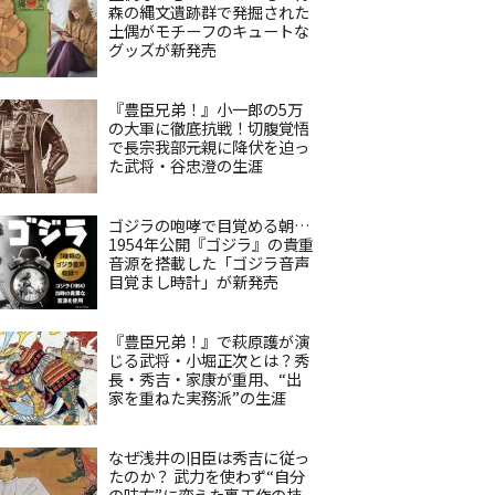
森の縄文遺跡群で発掘された
土偶がモチーフのキュートな
グッズが新発売
『豊臣兄弟！』小一郎の5万
の大軍に徹底抗戦！切腹覚悟
で長宗我部元親に降伏を迫っ
た武将・谷忠澄の生涯
ゴジラの咆哮で目覚める朝…
1954年公開『ゴジラ』の貴重
音源を搭載した「ゴジラ音声
目覚まし時計」が新発売
『豊臣兄弟！』で萩原護が演
じる武将・小堀正次とは？秀
長・秀吉・家康が重用、“出
家を重ねた実務派”の生涯
なぜ浅井の旧臣は秀吉に従っ
たのか？ 武力を使わず“自分
の味方”に変えた裏工作の技