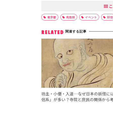
こ
東京都
鳥取県
イベント
妖怪
関連する記事
RELATED
坊主・小僧・入道…なぜ日本の妖怪に
侶系」が多い？寺院と庶民の関係から