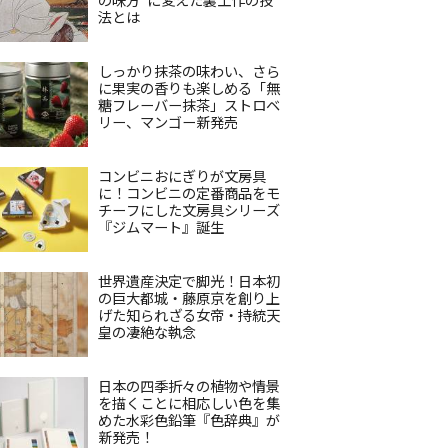
法とは
しっかり抹茶の味わい、さら
に果実の香りも楽しめる「無
糖フレーバー抹茶」ストロベ
リー、マンゴー新発売
コンビニおにぎりが文房具
に！コンビニの定番商品をモ
チーフにした文房具シリーズ
『ジムマート』誕生
世界遺産決定で脚光！日本初
の巨大都城・藤原京を創り上
げた知られざる女帝・持統天
皇の凄絶な執念
日本の四季折々の植物や情景
を描くことに相応しい色を集
めた水彩色鉛筆『色辞典』が
新発売！