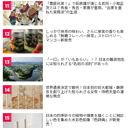
『豊臣兄弟！』で萩原護が演じる武将・小堀正
11
次とは？秀長・秀吉・家康が重用、“出家を重
ねた実務派”の生涯
しっかり抹茶の味わい、さらに果実の香りも楽
12
しめる「無糖フレーバー抹茶」ストロベリー、
マンゴー新発売
「一口」が「いもあらい」！？ 日本の難読地名
13
には知られざる“名前の法則”があった
世界遺産決定で脚光！日本初の巨大都城・藤原
14
京を創り上げた知られざる女帝・持統天皇の凄
絶な執念
日本の四季折々の植物や情景を描くことに相応
15
しい色を集めた水彩色鉛筆『色辞典』が新発
売！