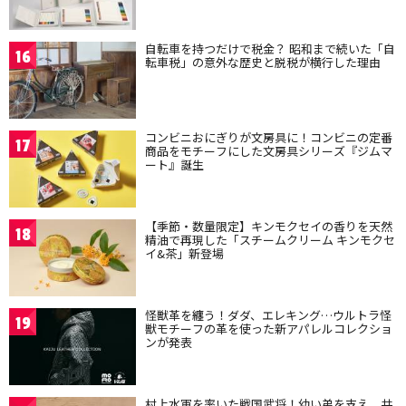
自転車を持つだけで税金？ 昭和まで続いた「自
16
転車税」の意外な歴史と脱税が横行した理由
コンビニおにぎりが文房具に！コンビニの定番
17
商品をモチーフにした文房具シリーズ『ジムマ
ート』誕生
【季節・数量限定】キンモクセイの香りを天然
18
精油で再現した「スチームクリーム キンモクセ
イ&茶」新登場
怪獣革を纏う！ダダ、エレキング…ウルトラ怪
19
獣モチーフの革を使った新アパレルコレクショ
ンが発表
村上水軍を率いた戦国武将！幼い弟を支え、共