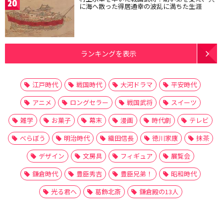
20
に海へ散った得居通幸の波乱に満ちた生涯
ランキングを表示
江戸時代
戦国時代
大河ドラマ
平安時代
アニメ
ロングセラー
戦国武将
スイーツ
雑学
お菓子
幕末
漫画
時代劇
テレビ
べらぼう
明治時代
織田信長
徳川家康
抹茶
デザイン
文房具
フィギュア
展覧会
鎌倉時代
豊臣秀吉
豊臣兄弟！
昭和時代
光る君へ
葛飾北斎
鎌倉殿の13人