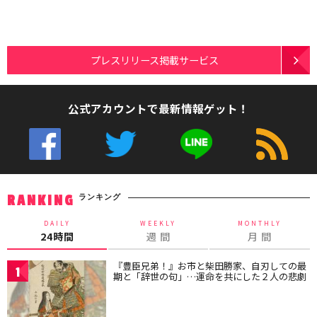
プレスリリース掲載サービス
公式アカウントで最新情報ゲット！
ランキング
RANKING
DAILY
WEEKLY
MONTHLY
24時間
週 間
月 間
『豊臣兄弟！』お市と柴田勝家、自刃しての最
1
期と「辞世の句」…運命を共にした２人の悲劇