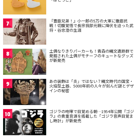
『豊臣兄弟！』小一郎の5万の大軍に徹底抗
7
戦！切腹覚悟で長宗我部元親に降伏を迫った武
将・谷忠澄の生涯
土偶なりきりパーカーも！青森の縄文遺跡群で
8
発掘された土偶がモチーフのキュートなグッズ
が新発売
あの装飾は「炎」ではない？縄文時代の国宝・
9
火焔型土器、5000年前の人々が刻んだ謎とデザ
インの秘密
ゴジラの咆哮で目覚める朝…1954年公開『ゴジ
10
ラ』の貴重音源を搭載した「ゴジラ音声目覚ま
し時計」が新発売