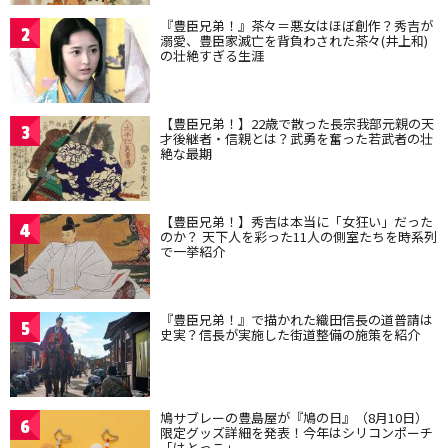
『豊臣兄弟！』茶々＝悪女はほぼ創作？秀吉が
2
溺愛、豊臣家滅亡を背負わされた茶々(井上和)
の壮絶すぎる生涯
【豊臣兄弟！】22歳で散った長宗我部元親の天
3
才後継者・信親とは？武勇を奮った若武者の壮
絶な最期
【豊臣兄弟！】秀吉は本当に「女狂い」だった
4
のか？ 天下人を彩った11人の側室たちを時系列
で一挙紹介
『豊臣兄弟！』で描かれた織田信長の道普請は
5
史実？信長が実施した街道整備の施策を紹介
鳩サブレーの豊島屋が『鳩の日』（8月10日）
6
限定グッズ詳細を発表！今年はシリコンポーチ
「はとっこ」