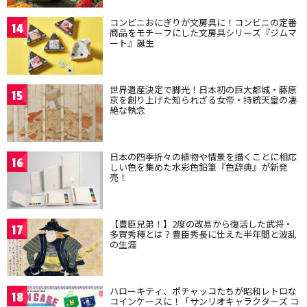
コンビニおにぎりが文房具に！コンビニの定番
14
商品をモチーフにした文房具シリーズ『ジムマ
ート』誕生
世界遺産決定で脚光！日本初の巨大都城・藤原
15
京を創り上げた知られざる女帝・持統天皇の凄
絶な執念
日本の四季折々の植物や情景を描くことに相応
16
しい色を集めた水彩色鉛筆『色辞典』が新発
売！
【豊臣兄弟！】2度の改易から復活した武将・
17
多賀秀種とは？豊臣秀長に仕えた半年間と波乱
の生涯
ハローキティ、ポチャッコたちが昭和レトロな
18
コインケースに！「サンリオキャラクターズ コ