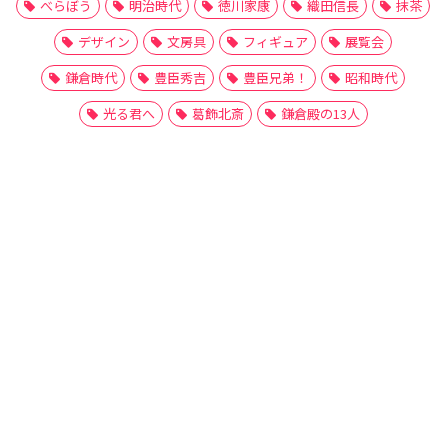
べらぼう
明治時代
徳川家康
織田信長
抹茶
デザイン
文房具
フィギュア
展覧会
鎌倉時代
豊臣秀吉
豊臣兄弟！
昭和時代
光る君へ
葛飾北斎
鎌倉殿の13人