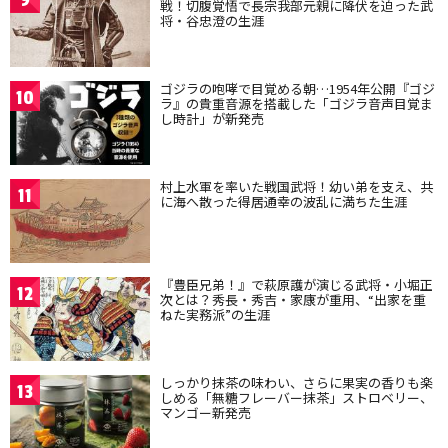
戦！切腹覚悟で長宗我部元親に降伏を迫った武
将・谷忠澄の生涯
ゴジラの咆哮で目覚める朝…1954年公開『ゴジ
10
ラ』の貴重音源を搭載した「ゴジラ音声目覚ま
し時計」が新発売
村上水軍を率いた戦国武将！幼い弟を支え、共
11
に海へ散った得居通幸の波乱に満ちた生涯
『豊臣兄弟！』で萩原護が演じる武将・小堀正
12
次とは？秀長・秀吉・家康が重用、“出家を重
ねた実務派”の生涯
しっかり抹茶の味わい、さらに果実の香りも楽
13
しめる「無糖フレーバー抹茶」ストロベリー、
マンゴー新発売