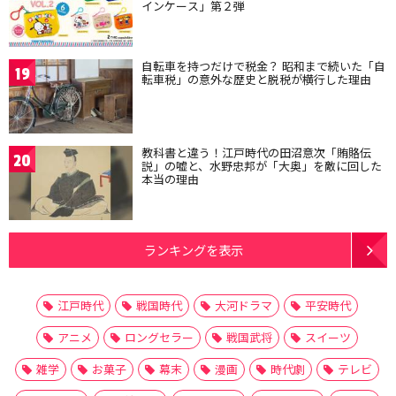
インケース」第２弾
自転車を持つだけで税金？ 昭和まで続いた「自
19
転車税」の意外な歴史と脱税が横行した理由
教科書と違う！江戸時代の田沼意次「賄賂伝
20
説」の嘘と、水野忠邦が「大奥」を敵に回した
本当の理由
ランキングを表示
江戸時代
戦国時代
大河ドラマ
平安時代
アニメ
ロングセラー
戦国武将
スイーツ
雑学
お菓子
幕末
漫画
時代劇
テレビ