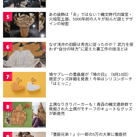
あの装飾は「炎」ではない？縄文時代の国宝・
5
火焔型土器、5000年前の人々が刻んだ謎とデザ
インの秘密
なぜ浅井の旧臣は秀吉に従ったのか？ 武力を使
6
わず“自分の味方”に変えた裏工作の技法とは
鳩サブレーの豊島屋が『鳩の日』（8月10日）
7
限定グッズ詳細を発表！今年はシリコンポーチ
「はとっこ」
土偶なりきりパーカーも！青森の縄文遺跡群で
8
発掘された土偶がモチーフのキュートなグッズ
が新発売
『豊臣兄弟！』小一郎の5万の大軍に徹底抗
9