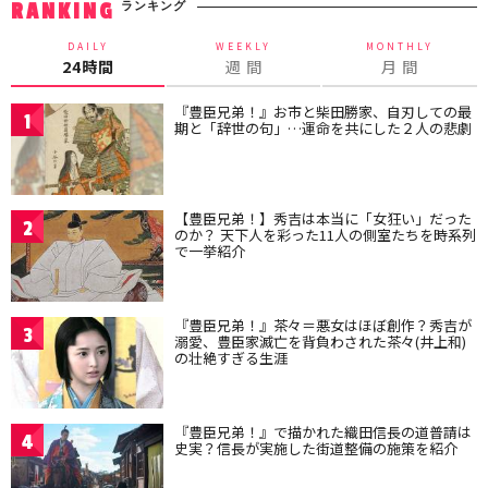
ランキング
RANKING
DAILY
WEEKLY
MONTHLY
24時間
週 間
月 間
『豊臣兄弟！』お市と柴田勝家、自刃しての最
1
期と「辞世の句」…運命を共にした２人の悲劇
【豊臣兄弟！】秀吉は本当に「女狂い」だった
2
のか？ 天下人を彩った11人の側室たちを時系列
で一挙紹介
『豊臣兄弟！』茶々＝悪女はほぼ創作？秀吉が
3
溺愛、豊臣家滅亡を背負わされた茶々(井上和)
の壮絶すぎる生涯
『豊臣兄弟！』で描かれた織田信長の道普請は
4
史実？信長が実施した街道整備の施策を紹介