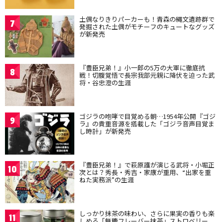
土偶なりきりパーカーも！青森の縄文遺跡群で
7
発掘された土偶がモチーフのキュートなグッズ
が新発売
『豊臣兄弟！』小一郎の5万の大軍に徹底抗
8
戦！切腹覚悟で長宗我部元親に降伏を迫った武
将・谷忠澄の生涯
ゴジラの咆哮で目覚める朝…1954年公開『ゴジ
9
ラ』の貴重音源を搭載した「ゴジラ音声目覚ま
し時計」が新発売
『豊臣兄弟！』で萩原護が演じる武将・小堀正
10
次とは？秀長・秀吉・家康が重用、“出家を重
ねた実務派”の生涯
しっかり抹茶の味わい、さらに果実の香りも楽
11
しめる「無糖フレーバー抹茶」ストロベリー、