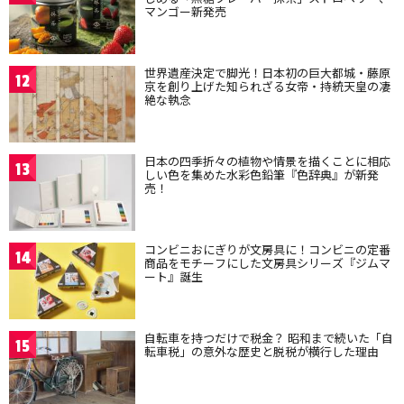
マンゴー新発売
世界遺産決定で脚光！日本初の巨大都城・藤原
12
京を創り上げた知られざる女帝・持統天皇の凄
絶な執念
日本の四季折々の植物や情景を描くことに相応
13
しい色を集めた水彩色鉛筆『色辞典』が新発
売！
コンビニおにぎりが文房具に！コンビニの定番
14
商品をモチーフにした文房具シリーズ『ジムマ
ート』誕生
自転車を持つだけで税金？ 昭和まで続いた「自
15
転車税」の意外な歴史と脱税が横行した理由