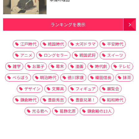
ランキングを表示
江戸時代
戦国時代
大河ドラマ
平安時代
アニメ
ロングセラー
戦国武将
スイーツ
雑学
お菓子
幕末
漫画
時代劇
テレビ
べらぼう
明治時代
徳川家康
織田信長
抹茶
デザイン
文房具
フィギュア
展覧会
鎌倉時代
豊臣秀吉
豊臣兄弟！
昭和時代
光る君へ
葛飾北斎
鎌倉殿の13人