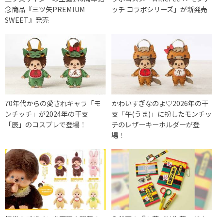
念商品『三ツ矢PREMIUM
ッチ コラボシリーズ」が新発売
SWEET』発売
70年代からの愛されキャラ「モ
かわいすぎなのよ♡2026年の干
ンチッチ」が2024年の干支
支「午(うま)」に扮したモンチッ
「辰」のコスプレで登場！
チのレザーキーホルダーが登
場！