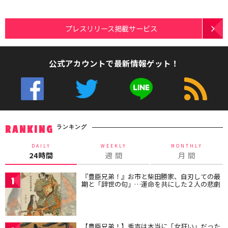
プレスリリース掲載サービス
公式アカウントで最新情報ゲット！
ランキング
RANKING
DAILY
WEEKLY
MONTHLY
24時間
週 間
月 間
『豊臣兄弟！』お市と柴田勝家、自刃しての最
1
期と「辞世の句」…運命を共にした２人の悲劇
【豊臣兄弟！】秀吉は本当に「女狂い」だった