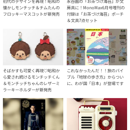
初代のデザインを再現！昭和の
永谷園の『お茶づけ海苔』が文
懐かしモンチッチ＆チムたんの
房具に！MonoMax6月号増刊の
フロッキーマスコットが新発売
付録は「お茶づけ海苔」ポーチ
＆文具7点セット
そばかすも可愛く再現♡昭和か
これなかったんだ！！旅のバイ
ら愛され続けるモンチッチくん
ブル『地球の歩き方』からつい
＆モンチッチちゃんのレザーミ
に、わが国「日本」が登場です
ラーキーホルダーが新発売