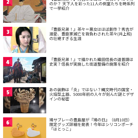
2
のか？ 天下人を彩った11人の側室たちを時系列
で一挙紹介
『豊臣兄弟！』茶々＝悪女はほぼ創作？秀吉が
3
溺愛、豊臣家滅亡を背負わされた茶々(井上和)
の壮絶すぎる生涯
『豊臣兄弟！』で描かれた織田信長の道普請は
4
史実？信長が実施した街道整備の施策を紹介
あの装飾は「炎」ではない？縄文時代の国宝・
5
火焔型土器、5000年前の人々が刻んだ謎とデザ
インの秘密
鳩サブレーの豊島屋が『鳩の日』（8月10日）
6
限定グッズ詳細を発表！今年はシリコンポーチ
「はとっこ」