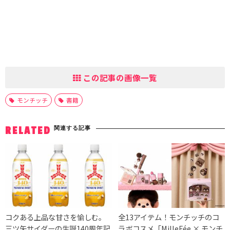
この記事の画像一覧
モンチッチ
書籍
関連する記事
RELATED
コクある上品な甘さを愉しむ。
全13アイテム！モンチッチのコ
三ツ矢サイダーの生誕140周年記
ラボコスメ「MilleFée × モンチ