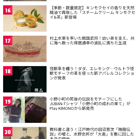
【季節・数量限定】キンモクセイの香りを天然
16
精油で再現した「スチームクリーム キンモクセ
イ&茶」新登場
村上水軍を率いた戦国武将！幼い弟を支え、共
17
に海へ散った得居通幸の波乱に満ちた生涯
怪獣革を纏う！ダダ、エレキング…ウルトラ怪
18
獣モチーフの革を使った新アパレルコレクショ
ンが発表
小野小町の死後の伝説をモチーフにした
19
JUBAN-Tシャツ「小野小町の成れの果て」が
Play KIMONOから新発売
教科書と違う！江戸時代の田沼意次「賄賂伝
20
説」の嘘と、水野忠邦が「大奥」を敵に回した
本当の理由