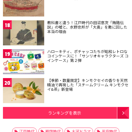
教科書と違う！江戸時代の田沼意次「賄賂伝
18
説」の嘘と、水野忠邦が「大奥」を敵に回した
本当の理由
ハローキティ、ポチャッコたちが昭和レトロな
19
コインケースに！「サンリオキャラクターズ コ
インケース」第２弾
【季節・数量限定】キンモクセイの香りを天然
20
精油で再現した「スチームクリーム キンモクセ
イ&茶」新登場
ランキングを表示
江戸時代
戦国時代
大河ドラマ
平安時代