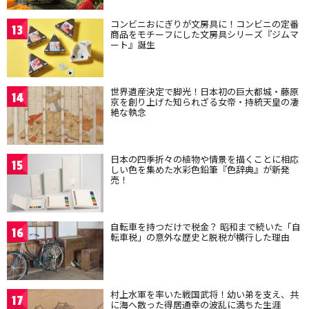
コンビニおにぎりが文房具に！コンビニの定番
13
商品をモチーフにした文房具シリーズ『ジムマ
ート』誕生
世界遺産決定で脚光！日本初の巨大都城・藤原
14
京を創り上げた知られざる女帝・持統天皇の凄
絶な執念
日本の四季折々の植物や情景を描くことに相応
15
しい色を集めた水彩色鉛筆『色辞典』が新発
売！
自転車を持つだけで税金？ 昭和まで続いた「自
16
転車税」の意外な歴史と脱税が横行した理由
村上水軍を率いた戦国武将！幼い弟を支え、共
17
に海へ散った得居通幸の波乱に満ちた生涯