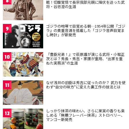
8
戦！切腹覚悟で長宗我部元親に降伏を迫った武
将・谷忠澄の生涯
ゴジラの咆哮で目覚める朝…1954年公開『ゴジ
9
ラ』の貴重音源を搭載した「ゴジラ音声目覚ま
し時計」が新発売
『豊臣兄弟！』で萩原護が演じる武将・小堀正
10
次とは？秀長・秀吉・家康が重用、“出家を重
ねた実務派”の生涯
なぜ浅井の旧臣は秀吉に従ったのか？ 武力を使
11
わず“自分の味方”に変えた裏工作の技法とは
しっかり抹茶の味わい、さらに果実の香りも楽
12
しめる「無糖フレーバー抹茶」ストロベリー、
マンゴー新発売