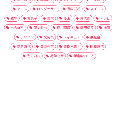
アニメ
ロングセラー
戦国武将
スイーツ
雑学
お菓子
幕末
漫画
時代劇
テレビ
べらぼう
明治時代
徳川家康
織田信長
抹茶
デザイン
文房具
フィギュア
展覧会
鎌倉時代
豊臣秀吉
豊臣兄弟！
昭和時代
光る君へ
葛飾北斎
鎌倉殿の13人