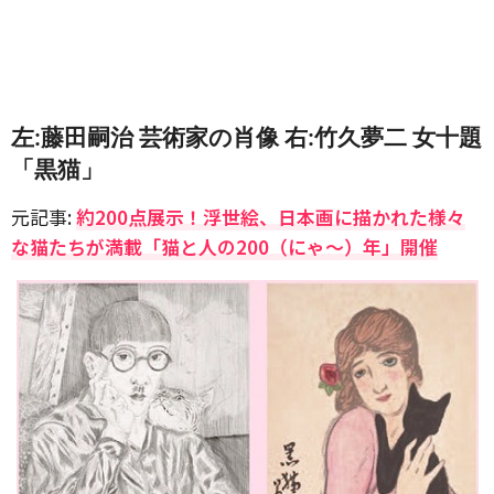
左:藤田嗣治 芸術家の肖像 右:竹久夢二 女十題
「黒猫」
元記事:
約200点展示！浮世絵、日本画に描かれた様々
な猫たちが満載「猫と人の200（にゃ～）年」開催