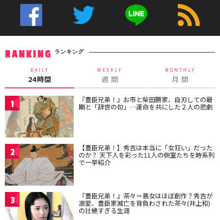
ランキング
RANKING
DAILY
WEEKLY
MONTHLY
24時間
週 間
月 間
『豊臣兄弟！』お市と柴田勝家、自刃しての最
1
期と「辞世の句」…運命を共にした２人の悲劇
【豊臣兄弟！】秀吉は本当に「女狂い」だった
2
のか？ 天下人を彩った11人の側室たちを時系列
で一挙紹介
『豊臣兄弟！』茶々＝悪女はほぼ創作？秀吉が
3
溺愛、豊臣家滅亡を背負わされた茶々(井上和)
の壮絶すぎる生涯