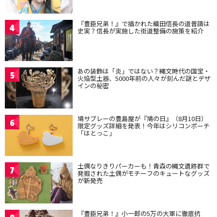
『豊臣兄弟！』で描かれた織田信長の道普請は
4
史実？信長が実施した街道整備の施策を紹介
あの装飾は「炎」ではない？縄文時代の国宝・
5
火焔型土器、5000年前の人々が刻んだ謎とデザ
インの秘密
鳩サブレーの豊島屋が『鳩の日』（8月10日）
6
限定グッズ詳細を発表！今年はシリコンポーチ
「はとっこ」
土偶なりきりパーカーも！青森の縄文遺跡群で
7
発掘された土偶がモチーフのキュートなグッズ
が新発売
『豊臣兄弟！』小一郎の5万の大軍に徹底抗