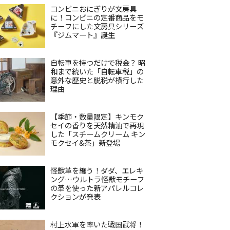
コンビニおにぎりが文房具
に！コンビニの定番商品をモ
チーフにした文房具シリーズ
『ジムマート』誕生
自転車を持つだけで税金？ 昭
和まで続いた「自転車税」の
意外な歴史と脱税が横行した
理由
【季節・数量限定】キンモク
セイの香りを天然精油で再現
した「スチームクリーム キン
モクセイ&茶」新登場
怪獣革を纏う！ダダ、エレキ
ング…ウルトラ怪獣モチーフ
の革を使った新アパレルコレ
クションが発表
村上水軍を率いた戦国武将！