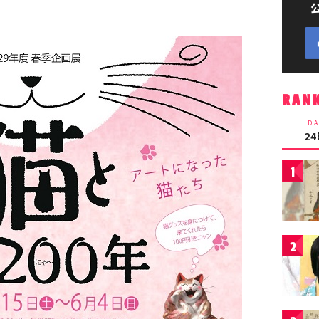
RAN
DA
2
1
2