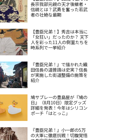
長宗我部元親の天才後継者・
信親とは？武勇を奮った若武
者の壮絶な最期
【豊臣兄弟！】秀吉は本当に
「女狂い」だったのか？ 天下
人を彩った11人の側室たちを
時系列で一挙紹介
『豊臣兄弟！』で描かれた織
田信長の道普請は史実？信長
が実施した街道整備の施策を
紹介
鳩サブレーの豊島屋が『鳩の
日』（8月10日）限定グッズ
詳細を発表！今年はシリコン
ポーチ「はとっこ」
『豊臣兄弟！』小一郎の5万
の大軍に徹底抗戦！切腹覚悟