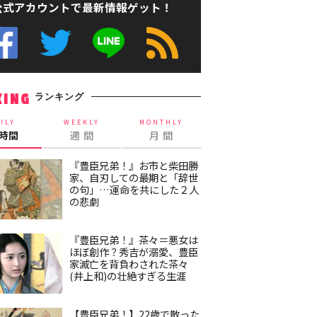
公式アカウントで最新情報ゲット！
ランキング
KING
ILY
WEEKLY
MONTHLY
4時間
週 間
月 間
『豊臣兄弟！』お市と柴田勝
家、自刃しての最期と「辞世
の句」…運命を共にした２人
の悲劇
『豊臣兄弟！』茶々＝悪女は
ほぼ創作？秀吉が溺愛、豊臣
家滅亡を背負わされた茶々
(井上和)の壮絶すぎる生涯
【豊臣兄弟！】22歳で散った