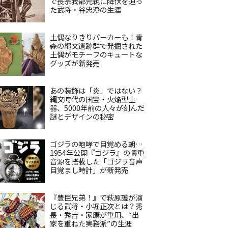
で長宗我部元親に降伏を迫っ
た武将・谷忠澄の生涯
土偶なりきりパーカーも！青
森の縄文遺跡群で発掘された
土偶がモチーフのキュートな
グッズが新発売
あの装飾は「炎」ではない？
縄文時代の国宝・火焔型土
器、5000年前の人々が刻んだ
謎とデザインの秘密
ゴジラの咆哮で目覚める朝…
1954年公開『ゴジラ』の貴重
音源を搭載した「ゴジラ音声
目覚まし時計」が新発売
『豊臣兄弟！』で萩原護が演
じる武将・小堀正次とは？秀
長・秀吉・家康が重用、“出
家を重ねた実務派”の生涯