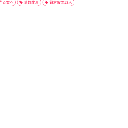
光る君へ
葛飾北斎
鎌倉殿の13人