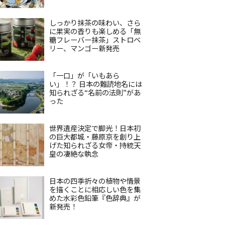
しっかり抹茶の味わい、さら
に果実の香りも楽しめる「無
糖フレーバー抹茶」ストロベ
リー、マンゴー新発売
「一口」が「いもあら
い」！？ 日本の難読地名には
知られざる“名前の法則”があ
った
世界遺産決定で脚光！日本初
の巨大都城・藤原京を創り上
げた知られざる女帝・持統天
皇の凄絶な執念
日本の四季折々の植物や情景
を描くことに相応しい色を集
めた水彩色鉛筆『色辞典』が
新発売！