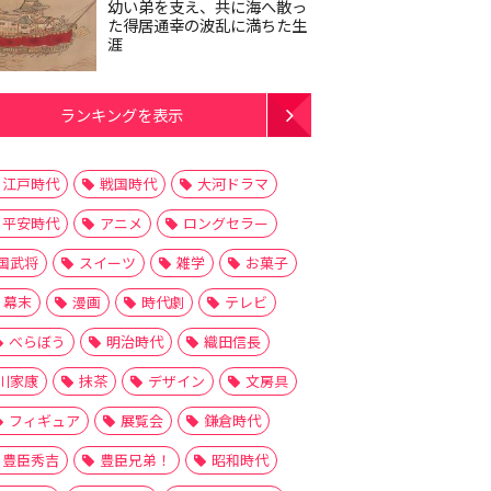
幼い弟を支え、共に海へ散っ
た得居通幸の波乱に満ちた生
涯
ランキングを表示
江戸時代
戦国時代
大河ドラマ
平安時代
アニメ
ロングセラー
国武将
スイーツ
雑学
お菓子
幕末
漫画
時代劇
テレビ
べらぼう
明治時代
織田信長
川家康
抹茶
デザイン
文房具
フィギュア
展覧会
鎌倉時代
豊臣秀吉
豊臣兄弟！
昭和時代