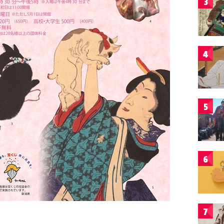
3
4
5
6
7