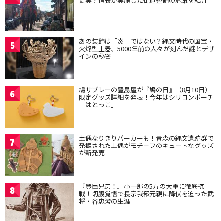
史実？信長が実施した街道整備の施策を紹介
あの装飾は「炎」ではない？縄文時代の国宝・
5
火焔型土器、5000年前の人々が刻んだ謎とデザ
インの秘密
鳩サブレーの豊島屋が『鳩の日』（8月10日）
6
限定グッズ詳細を発表！今年はシリコンポーチ
「はとっこ」
土偶なりきりパーカーも！青森の縄文遺跡群で
7
発掘された土偶がモチーフのキュートなグッズ
が新発売
『豊臣兄弟！』小一郎の5万の大軍に徹底抗
8
戦！切腹覚悟で長宗我部元親に降伏を迫った武
将・谷忠澄の生涯