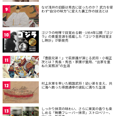
なぜ浅井の旧臣は秀吉に従ったのか？ 武力を使
9
わず“自分の味方”に変えた裏工作の技法とは
ゴジラの咆哮で目覚める朝…1954年公開『ゴジ
10
ラ』の貴重音源を搭載した「ゴジラ音声目覚ま
し時計」が新発売
『豊臣兄弟！』で萩原護が演じる武将・小堀正
11
次とは？秀長・秀吉・家康が重用、“出家を重
ねた実務派”の生涯
村上水軍を率いた戦国武将！幼い弟を支え、共
12
に海へ散った得居通幸の波乱に満ちた生涯
しっかり抹茶の味わい、さらに果実の香りも楽
13
しめる「無糖フレーバー抹茶」ストロベリー、