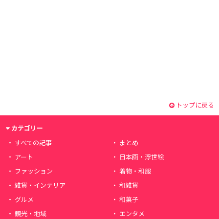
トップに戻る
カテゴリー
すべての記事
まとめ
アート
日本画・浮世絵
ファッション
着物・和服
雑貨・インテリア
和雑貨
グルメ
和菓子
観光・地域
エンタメ