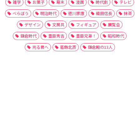
雑学
お菓子
幕末
漫画
時代劇
テレビ
べらぼう
明治時代
徳川家康
織田信長
抹茶
デザイン
文房具
フィギュア
展覧会
鎌倉時代
豊臣秀吉
豊臣兄弟！
昭和時代
光る君へ
葛飾北斎
鎌倉殿の13人