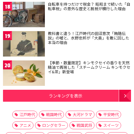
自転車を持つだけで税金？ 昭和まで続いた「自
18
転車税」の意外な歴史と脱税が横行した理由
教科書と違う！江戸時代の田沼意次「賄賂伝
19
説」の嘘と、水野忠邦が「大奥」を敵に回した
本当の理由
【季節・数量限定】キンモクセイの香りを天然
20
精油で再現した「スチームクリーム キンモクセ
イ&茶」新登場
ランキングを表示
江戸時代
戦国時代
大河ドラマ
平安時代
アニメ
ロングセラー
戦国武将
スイーツ