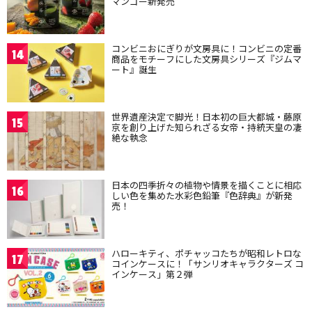
マンゴー新発売
コンビニおにぎりが文房具に！コンビニの定番
14
商品をモチーフにした文房具シリーズ『ジムマ
ート』誕生
世界遺産決定で脚光！日本初の巨大都城・藤原
15
京を創り上げた知られざる女帝・持統天皇の凄
絶な執念
日本の四季折々の植物や情景を描くことに相応
16
しい色を集めた水彩色鉛筆『色辞典』が新発
売！
ハローキティ、ポチャッコたちが昭和レトロな
17
コインケースに！「サンリオキャラクターズ コ
インケース」第２弾