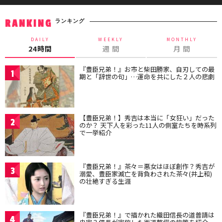
ランキング
RANKING
DAILY
WEEKLY
MONTHLY
24時間
週 間
月 間
『豊臣兄弟！』お市と柴田勝家、自刃しての最
1
期と「辞世の句」…運命を共にした２人の悲劇
【豊臣兄弟！】秀吉は本当に「女狂い」だった
2
のか？ 天下人を彩った11人の側室たちを時系列
で一挙紹介
『豊臣兄弟！』茶々＝悪女はほぼ創作？秀吉が
3
溺愛、豊臣家滅亡を背負わされた茶々(井上和)
の壮絶すぎる生涯
『豊臣兄弟！』で描かれた織田信長の道普請は
4