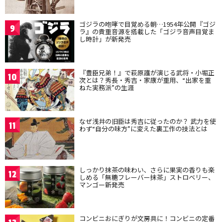
ゴジラの咆哮で目覚める朝…1954年公開『ゴジ
9
ラ』の貴重音源を搭載した「ゴジラ音声目覚ま
し時計」が新発売
『豊臣兄弟！』で萩原護が演じる武将・小堀正
10
次とは？秀長・秀吉・家康が重用、“出家を重
ねた実務派”の生涯
なぜ浅井の旧臣は秀吉に従ったのか？ 武力を使
11
わず“自分の味方”に変えた裏工作の技法とは
しっかり抹茶の味わい、さらに果実の香りも楽
12
しめる「無糖フレーバー抹茶」ストロベリー、
マンゴー新発売
コンビニおにぎりが文房具に！コンビニの定番