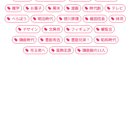
雑学
お菓子
幕末
漫画
時代劇
テレビ
べらぼう
明治時代
徳川家康
織田信長
抹茶
デザイン
文房具
フィギュア
展覧会
鎌倉時代
豊臣秀吉
豊臣兄弟！
昭和時代
光る君へ
葛飾北斎
鎌倉殿の13人