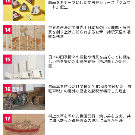
13
商品をモチーフにした文房具シリーズ『ジムマ
ート』誕生
世界遺産決定で脚光！日本初の巨大都城・藤原
14
京を創り上げた知られざる女帝・持統天皇の凄
絶な執念
日本の四季折々の植物や情景を描くことに相応
15
しい色を集めた水彩色鉛筆『色辞典』が新発
売！
自転車を持つだけで税金？ 昭和まで続いた「自
16
転車税」の意外な歴史と脱税が横行した理由
村上水軍を率いた戦国武将！幼い弟を支え、共
17
に海へ散った得居通幸の波乱に満ちた生涯