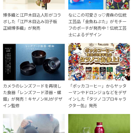
博多織と江戸木目込人形がコラ
なにこの可愛さっ♡青森の伝統
ボした「江戸木目込み羽子板
工芸品「金魚ねぷた」がモチー
正絹博多織」が発売
フのポーチが発売中！伝統工芸
士によるデザイン
カメラのレンズフードを再現し
「ポッカコーヒー」からヤッタ
た食器「レンズフード漆器・螺
ーマンやドロンジョなどをデザ
鈿」が発売！キヤノンMJがデザ
インした『タツノコプロキャラ
イン監修
クター缶』発売