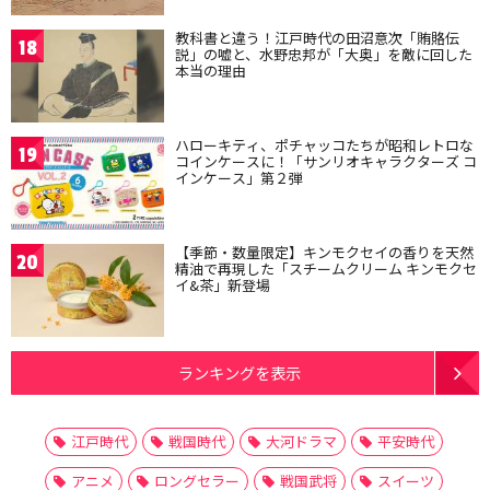
教科書と違う！江戸時代の田沼意次「賄賂伝
18
説」の嘘と、水野忠邦が「大奥」を敵に回した
本当の理由
ハローキティ、ポチャッコたちが昭和レトロな
19
コインケースに！「サンリオキャラクターズ コ
インケース」第２弾
【季節・数量限定】キンモクセイの香りを天然
20
精油で再現した「スチームクリーム キンモクセ
イ&茶」新登場
ランキングを表示
江戸時代
戦国時代
大河ドラマ
平安時代
アニメ
ロングセラー
戦国武将
スイーツ