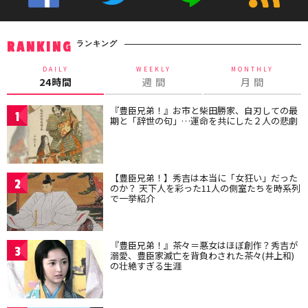
ランキング
RANKING
DAILY
WEEKLY
MONTHLY
24時間
週 間
月 間
『豊臣兄弟！』お市と柴田勝家、自刃しての最
1
期と「辞世の句」…運命を共にした２人の悲劇
【豊臣兄弟！】秀吉は本当に「女狂い」だった
2
のか？ 天下人を彩った11人の側室たちを時系列
で一挙紹介
『豊臣兄弟！』茶々＝悪女はほぼ創作？秀吉が
3
溺愛、豊臣家滅亡を背負わされた茶々(井上和)
の壮絶すぎる生涯