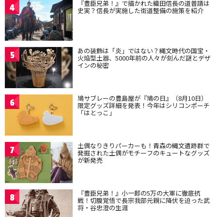
『豊臣兄弟！』で描かれた織田信長の道普請は
4
史実？信長が実施した街道整備の施策を紹介
あの装飾は「炎」ではない？縄文時代の国宝・
5
火焔型土器、5000年前の人々が刻んだ謎とデザ
インの秘密
鳩サブレーの豊島屋が『鳩の日』（8月10日）
6
限定グッズ詳細を発表！今年はシリコンポーチ
「はとっこ」
土偶なりきりパーカーも！青森の縄文遺跡群で
7
発掘された土偶がモチーフのキュートなグッズ
が新発売
『豊臣兄弟！』小一郎の5万の大軍に徹底抗
8
戦！切腹覚悟で長宗我部元親に降伏を迫った武
将・谷忠澄の生涯