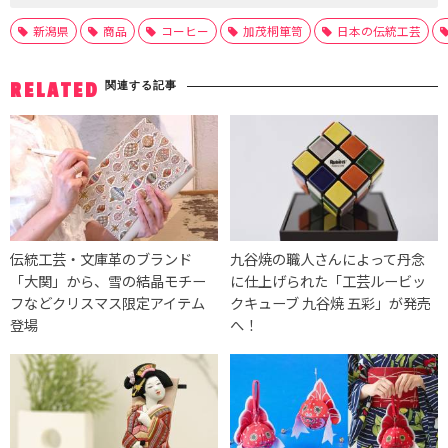
新潟県
商品
コーヒー
加茂桐箪笥
日本の伝統工芸
関連する記事
RELATED
伝統工芸・文庫革のブランド
九谷焼の職人さんによって丹念
「大関」から、雪の結晶モチー
に仕上げられた「工芸ルービッ
フなどクリスマス限定アイテム
クキューブ 九谷焼 五彩」が発売
登場
へ！