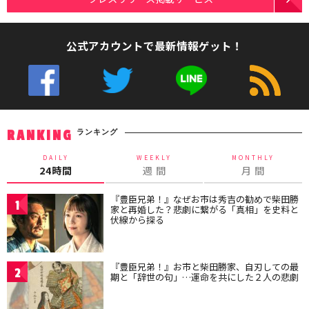
公式アカウントで最新情報ゲット！
ランキング
RANKING
DAILY
WEEKLY
MONTHLY
24時間
週 間
月 間
『豊臣兄弟！』なぜお市は秀吉の勧めで柴田勝
1
家と再婚した？悲劇に繋がる「真相」を史料と
伏線から探る
『豊臣兄弟！』お市と柴田勝家、自刃しての最
2
期と「辞世の句」…運命を共にした２人の悲劇