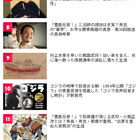
性」
『豊臣兄弟！』三法師の誘拐は史実？秀吉
8
の“暴挙”、お市＆勝家再婚の真意…第30回放送
の真相考察
村上水軍を率いた戦国武将！幼い弟を支え、共
9
に海へ散った得居通幸の波乱に満ちた生涯
ゴジラの咆哮で目覚める朝…1954年公開『ゴジ
10
ラ』の貴重音源を搭載した「ゴジラ音声目覚ま
し時計」が新発売
『豊臣兄弟！』で萩原護が演じる武将・小堀正
11
次とは？秀長・秀吉・家康が重用、“出家を重
ねた実務派”の生涯