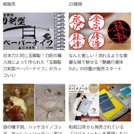
般販売
15種類
日本刀と同じ玉鋼製！刀匠の職
なんと美しい！流れるような美
人技によって作られた「玉鋼製
麗な線で魅せる「艶麗行書体
刀剣型ペーパーナイフ」がカッ
SUI」の印鑑が販売スタート
コいい
謎の囃子詞、ハッケヨイノコッ
昭和22年から発売されている
タ、ヤーレン・ソーラン…実は
「ツバメノート」を再現したジ