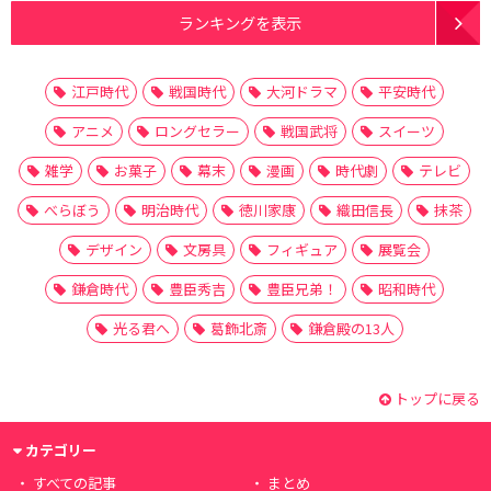
ランキングを表示
江戸時代
戦国時代
大河ドラマ
平安時代
アニメ
ロングセラー
戦国武将
スイーツ
雑学
お菓子
幕末
漫画
時代劇
テレビ
べらぼう
明治時代
徳川家康
織田信長
抹茶
デザイン
文房具
フィギュア
展覧会
鎌倉時代
豊臣秀吉
豊臣兄弟！
昭和時代
光る君へ
葛飾北斎
鎌倉殿の13人
トップに戻る
カテゴリー
すべての記事
まとめ