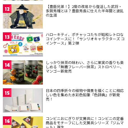
【豊臣兄弟！】2度の改易から復活した武将・
12
多賀秀種とは？豊臣秀長に仕えた半年間と波乱
の生涯
ハローキティ、ポチャッコたちが昭和レトロな
13
コインケースに！「サンリオキャラクターズ コ
インケース」第２弾
しっかり抹茶の味わい、さらに果実の香りも楽
14
しめる「無糖フレーバー抹茶」ストロベリー、
マンゴー新発売
日本の四季折々の植物や情景を描くことに相応
15
しい色を集めた水彩色鉛筆『色辞典』が新発
売！
コンビニおにぎりが文房具に！コンビニの定番
16
商品をモチーフにした文房具シリーズ『ジムマ
ート』誕生