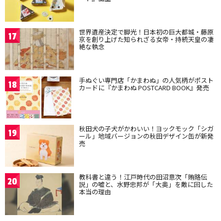
世界遺産決定で脚光！日本初の巨大都城・藤原
17
京を創り上げた知られざる女帝・持統天皇の凄
絶な執念
手ぬぐい専門店「かまわぬ」の人気柄がポスト
18
カードに『かまわぬ POSTCARD BOOK』発売
秋田犬の子犬がかわいい！ヨックモック「シガ
19
ール」地域バージョンの秋田デザイン缶が新発
売
教科書と違う！江戸時代の田沼意次「賄賂伝
20
説」の嘘と、水野忠邦が「大奥」を敵に回した
本当の理由