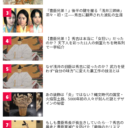
『豊臣兄弟！』後半の鍵を握る「浅井三姉妹」
3
茶々・初・江——秀吉に翻弄された波乱の生涯
【豊臣兄弟！】秀吉は本当に「女狂い」だった
4
のか？ 天下人を彩った11人の側室たちを時系列
で一挙紹介
なぜ浅井の旧臣は秀吉に従ったのか？ 武力を使
5
わず“自分の味方”に変えた裏工作の技法とは
あの装飾は「炎」ではない？縄文時代の国宝・
6
火焔型土器、5000年前の人々が刻んだ謎とデザ
インの秘密
もしも豊臣秀長が長生きしていたら…？秀吉の
7
暴走と豊臣家滅亡を防げた「最強のカリスマ