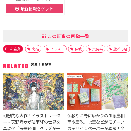
最新情報をゲット
この記事の画像一覧
和雑貨
商品
イラスト
仏教
文房具
般若心経
関連する記事
RELATED
幻想的な大作！イラストレータ
仏教やお寺にゆかりのある宝相
ー・天野喜孝が法華経の世界を
華や宝珠、七宝などがモチーフ
具現化『法華経画』グッズが一
のデザインペーパーが素敵！全