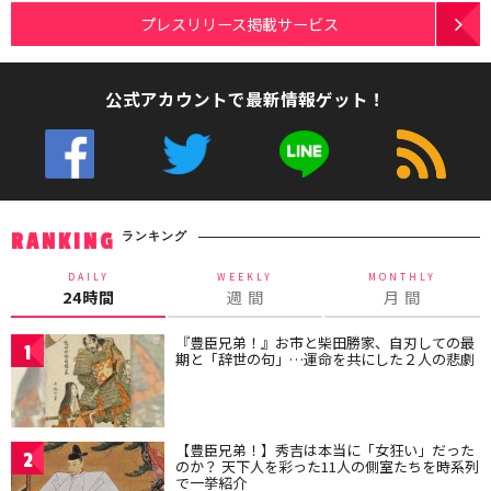
プレスリリース掲載サービス
公式アカウントで最新情報ゲット！
ランキング
RANKING
DAILY
WEEKLY
MONTHLY
24時間
週 間
月 間
『豊臣兄弟！』お市と柴田勝家、自刃しての最
1
期と「辞世の句」…運命を共にした２人の悲劇
【豊臣兄弟！】秀吉は本当に「女狂い」だった
2
のか？ 天下人を彩った11人の側室たちを時系列
で一挙紹介