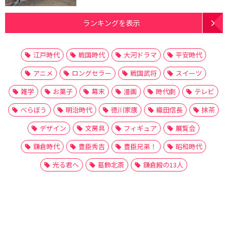
ランキングを表示
江戸時代
戦国時代
大河ドラマ
平安時代
アニメ
ロングセラー
戦国武将
スイーツ
雑学
お菓子
幕末
漫画
時代劇
テレビ
べらぼう
明治時代
徳川家康
織田信長
抹茶
デザイン
文房具
フィギュア
展覧会
鎌倉時代
豊臣秀吉
豊臣兄弟！
昭和時代
光る君へ
葛飾北斎
鎌倉殿の13人