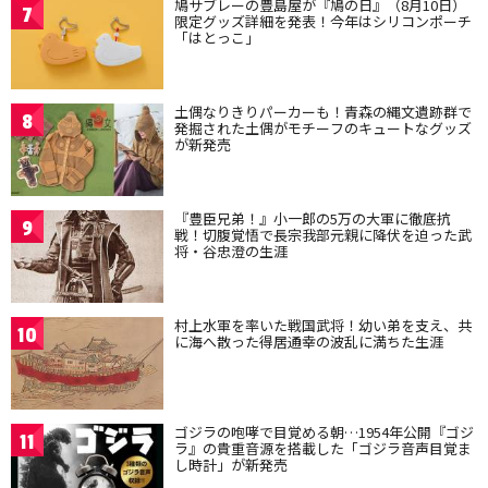
鳩サブレーの豊島屋が『鳩の日』（8月10日）
7
限定グッズ詳細を発表！今年はシリコンポーチ
「はとっこ」
土偶なりきりパーカーも！青森の縄文遺跡群で
8
発掘された土偶がモチーフのキュートなグッズ
が新発売
『豊臣兄弟！』小一郎の5万の大軍に徹底抗
9
戦！切腹覚悟で長宗我部元親に降伏を迫った武
将・谷忠澄の生涯
村上水軍を率いた戦国武将！幼い弟を支え、共
10
に海へ散った得居通幸の波乱に満ちた生涯
ゴジラの咆哮で目覚める朝…1954年公開『ゴジ
11
ラ』の貴重音源を搭載した「ゴジラ音声目覚ま
し時計」が新発売