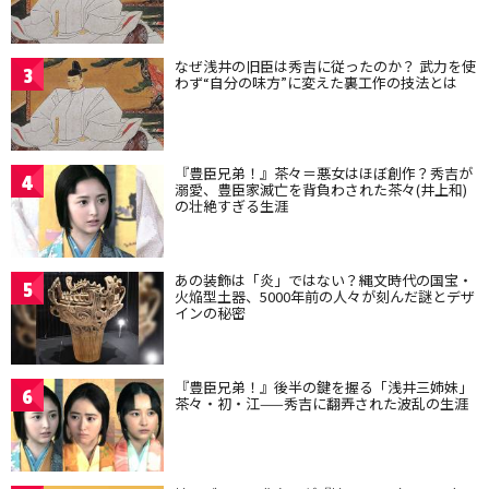
なぜ浅井の旧臣は秀吉に従ったのか？ 武力を使
3
わず“自分の味方”に変えた裏工作の技法とは
『豊臣兄弟！』茶々＝悪女はほぼ創作？秀吉が
4
溺愛、豊臣家滅亡を背負わされた茶々(井上和)
の壮絶すぎる生涯
あの装飾は「炎」ではない？縄文時代の国宝・
5
火焔型土器、5000年前の人々が刻んだ謎とデザ
インの秘密
『豊臣兄弟！』後半の鍵を握る「浅井三姉妹」
6
茶々・初・江——秀吉に翻弄された波乱の生涯