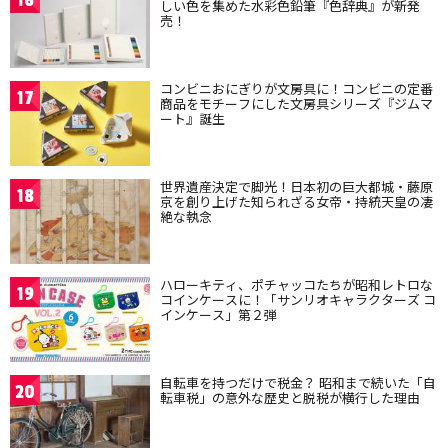
16
しい色を集めた水彩色鉛筆『色辞典』が新発
売！
コンビニおにぎりが文房具に！コンビニの定番
17
商品をモチーフにした文房具シリーズ『ジムマ
ート』誕生
世界遺産決定で脚光！日本初の巨大都城・藤原
18
京を創り上げた知られざる女帝・持統天皇の凄
絶な執念
ハローキティ、ポチャッコたちが昭和レトロな
19
コインケースに！「サンリオキャラクターズ コ
インケース」第２弾
自転車を持つだけで税金？ 昭和まで続いた「自
20
転車税」の意外な歴史と脱税が横行した理由