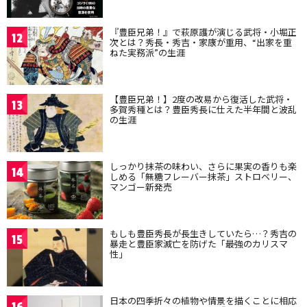
『豊臣兄弟！』で萩原護が演じる武将・小堀正
12
次とは？秀長・秀吉・家康が重用、“出家を重
ねた実務派”の生涯
【豊臣兄弟！】2度の改易から復活した武将・
13
多賀秀種とは？豊臣秀長に仕えた半年間と波乱
の生涯
しっかり抹茶の味わい、さらに果実の香りも楽
14
しめる「無糖フレーバー抹茶」ストロベリー、
マンゴー新発売
もしも豊臣秀長が長生きしていたら…？秀吉の
15
暴走と豊臣家滅亡を防げた「最強のカリスマ
性」
日本の四季折々の植物や情景を描くことに相応