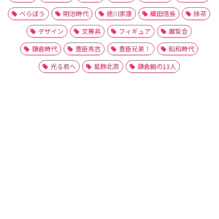
べらぼう
明治時代
徳川家康
織田信長
抹茶
デザイン
文房具
フィギュア
展覧会
鎌倉時代
豊臣秀吉
豊臣兄弟！
昭和時代
光る君へ
葛飾北斎
鎌倉殿の13人