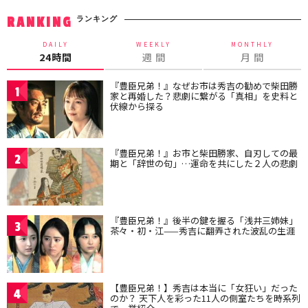
ランキング
RANKING
DAILY
WEEKLY
MONTHLY
24時間
週 間
月 間
『豊臣兄弟！』なぜお市は秀吉の勧めで柴田勝
1
家と再婚した？悲劇に繋がる「真相」を史料と
伏線から探る
『豊臣兄弟！』お市と柴田勝家、自刃しての最
2
期と「辞世の句」…運命を共にした２人の悲劇
『豊臣兄弟！』後半の鍵を握る「浅井三姉妹」
3
茶々・初・江——秀吉に翻弄された波乱の生涯
【豊臣兄弟！】秀吉は本当に「女狂い」だった
4
のか？ 天下人を彩った11人の側室たちを時系列