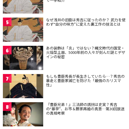
で一挙紹介
なぜ浅井の旧臣は秀吉に従ったのか？ 武力を使
5
わず“自分の味方”に変えた裏工作の技法とは
あの装飾は「炎」ではない？縄文時代の国宝・
6
火焔型土器、5000年前の人々が刻んだ謎とデザ
インの秘密
もしも豊臣秀長が長生きしていたら…？秀吉の
7
暴走と豊臣家滅亡を防げた「最強のカリスマ
性」
『豊臣兄弟！』三法師の誘拐は史実？秀吉
8
の“暴挙”、お市＆勝家再婚の真意…第30回放送
の真相考察