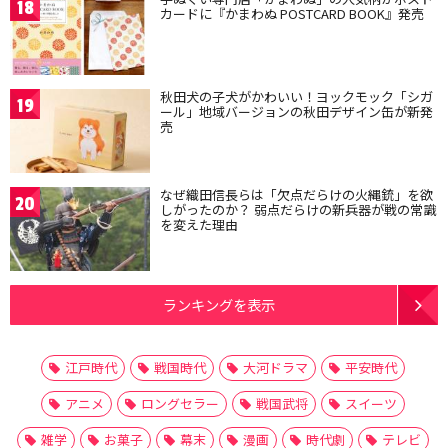
18
カードに『かまわぬ POSTCARD BOOK』発売
秋田犬の子犬がかわいい！ヨックモック「シガ
19
ール」地域バージョンの秋田デザイン缶が新発
売
なぜ織田信長らは「欠点だらけの火縄銃」を欲
20
しがったのか？ 弱点だらけの新兵器が戦の常識
を変えた理由
ランキングを表示
江戸時代
戦国時代
大河ドラマ
平安時代
アニメ
ロングセラー
戦国武将
スイーツ
雑学
お菓子
幕末
漫画
時代劇
テレビ