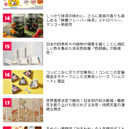
しっかり抹茶の味わい、さらに果実の香りも楽
14
しめる「無糖フレーバー抹茶」ストロベリー、
マンゴー新発売
日本の四季折々の植物や情景を描くことに相応
15
しい色を集めた水彩色鉛筆『色辞典』が新発
売！
コンビニおにぎりが文房具に！コンビニの定番
16
商品をモチーフにした文房具シリーズ『ジムマ
ート』誕生
世界遺産決定で脚光！日本初の巨大都城・藤原
17
京を創り上げた知られざる女帝・持統天皇の凄
絶な執念
手ぬぐい専門店「かまわぬ」の人気柄がポスト