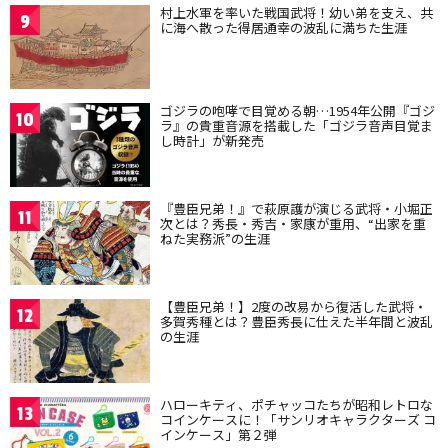
村上水軍を率いた戦国武将！幼い弟を支え、共
9
に海へ散った得居通幸の波乱に満ちた生涯
ゴジラの咆哮で目覚める朝…1954年公開『ゴジ
10
ラ』の貴重音源を搭載した「ゴジラ音声目覚ま
し時計」が新発売
『豊臣兄弟！』で萩原護が演じる武将・小堀正
11
次とは？秀長・秀吉・家康が重用、“出家を重
ねた実務派”の生涯
【豊臣兄弟！】2度の改易から復活した武将・
12
多賀秀種とは？豊臣秀長に仕えた半年間と波乱
の生涯
ハローキティ、ポチャッコたちが昭和レトロな
13
コインケースに！「サンリオキャラクターズ コ
インケース」第２弾