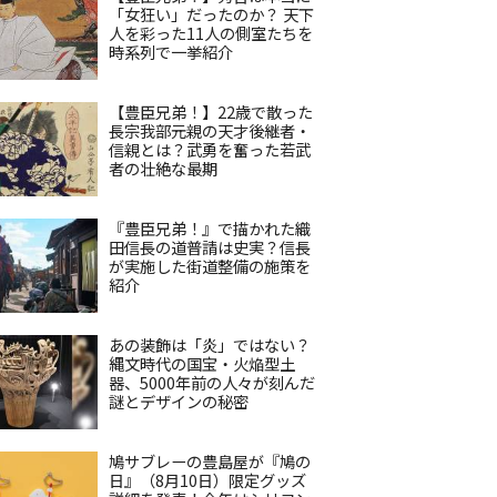
「女狂い」だったのか？ 天下
人を彩った11人の側室たちを
時系列で一挙紹介
【豊臣兄弟！】22歳で散った
長宗我部元親の天才後継者・
信親とは？武勇を奮った若武
者の壮絶な最期
『豊臣兄弟！』で描かれた織
田信長の道普請は史実？信長
が実施した街道整備の施策を
紹介
あの装飾は「炎」ではない？
縄文時代の国宝・火焔型土
器、5000年前の人々が刻んだ
謎とデザインの秘密
鳩サブレーの豊島屋が『鳩の
日』（8月10日）限定グッズ