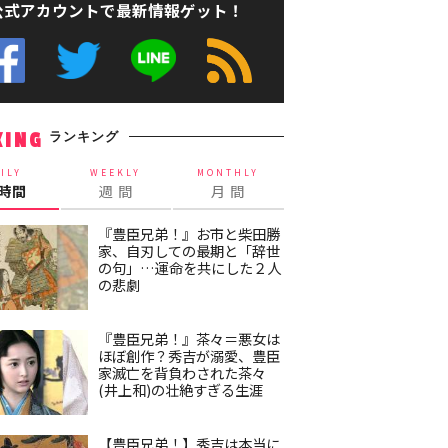
公式アカウントで最新情報ゲット！
ランキング
KING
ILY
WEEKLY
MONTHLY
4時間
週 間
月 間
『豊臣兄弟！』お市と柴田勝
家、自刃しての最期と「辞世
の句」…運命を共にした２人
の悲劇
『豊臣兄弟！』茶々＝悪女は
ほぼ創作？秀吉が溺愛、豊臣
家滅亡を背負わされた茶々
(井上和)の壮絶すぎる生涯
【豊臣兄弟！】秀吉は本当に