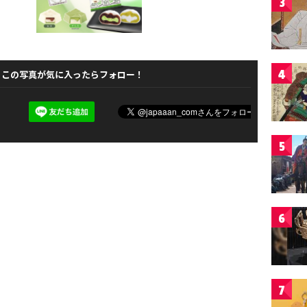
3
4
この写真が気に入ったらフォロー！
5
6
7