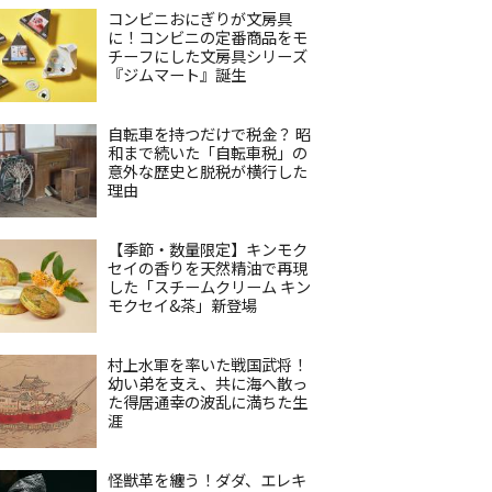
コンビニおにぎりが文房具
に！コンビニの定番商品をモ
チーフにした文房具シリーズ
『ジムマート』誕生
自転車を持つだけで税金？ 昭
和まで続いた「自転車税」の
意外な歴史と脱税が横行した
理由
【季節・数量限定】キンモク
セイの香りを天然精油で再現
した「スチームクリーム キン
モクセイ&茶」新登場
村上水軍を率いた戦国武将！
幼い弟を支え、共に海へ散っ
た得居通幸の波乱に満ちた生
涯
怪獣革を纏う！ダダ、エレキ