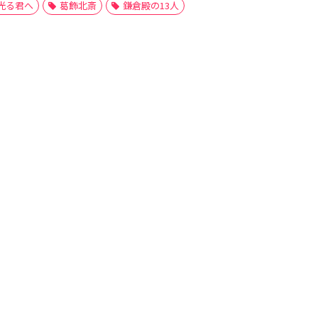
光る君へ
葛飾北斎
鎌倉殿の13人