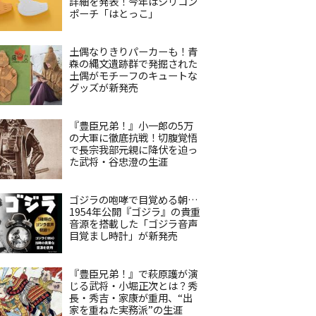
詳細を発表！今年はシリコン
ポーチ「はとっこ」
土偶なりきりパーカーも！青
森の縄文遺跡群で発掘された
土偶がモチーフのキュートな
グッズが新発売
『豊臣兄弟！』小一郎の5万
の大軍に徹底抗戦！切腹覚悟
で長宗我部元親に降伏を迫っ
た武将・谷忠澄の生涯
ゴジラの咆哮で目覚める朝…
1954年公開『ゴジラ』の貴重
音源を搭載した「ゴジラ音声
目覚まし時計」が新発売
『豊臣兄弟！』で萩原護が演
じる武将・小堀正次とは？秀
長・秀吉・家康が重用、“出
家を重ねた実務派”の生涯