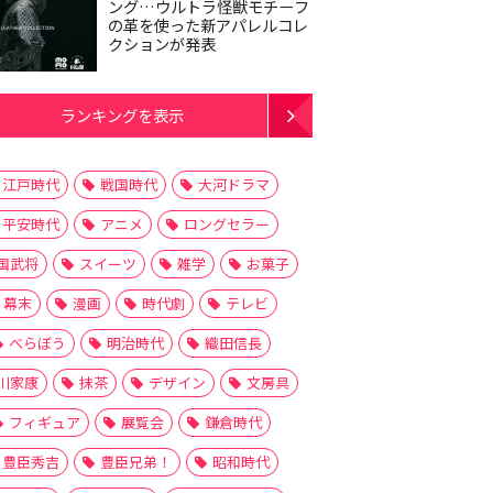
ング…ウルトラ怪獣モチーフ
の革を使った新アパレルコレ
クションが発表
ランキングを表示
江戸時代
戦国時代
大河ドラマ
平安時代
アニメ
ロングセラー
国武将
スイーツ
雑学
お菓子
幕末
漫画
時代劇
テレビ
べらぼう
明治時代
織田信長
川家康
抹茶
デザイン
文房具
フィギュア
展覧会
鎌倉時代
豊臣秀吉
豊臣兄弟！
昭和時代