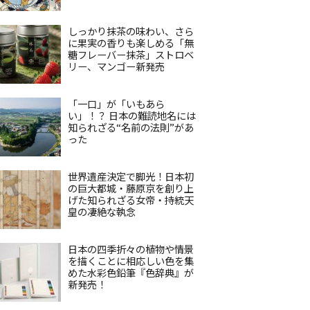
しっかり抹茶の味わい、さら
に果実の香りも楽しめる「無
糖フレーバー抹茶」ストロベ
リー、マンゴー新発売
「一口」が「いもあら
い」！？ 日本の難読地名には
知られざる“名前の法則”があ
った
世界遺産決定で脚光！日本初
の巨大都城・藤原京を創り上
げた知られざる女帝・持統天
皇の凄絶な執念
日本の四季折々の植物や情景
を描くことに相応しい色を集
めた水彩色鉛筆『色辞典』が
新発売！