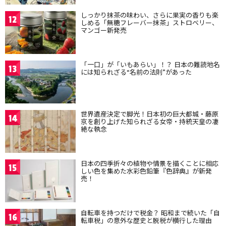
しっかり抹茶の味わい、さらに果実の香りも楽
12
しめる「無糖フレーバー抹茶」ストロベリー、
マンゴー新発売
「一口」が「いもあらい」！？ 日本の難読地名
13
には知られざる“名前の法則”があった
世界遺産決定で脚光！日本初の巨大都城・藤原
14
京を創り上げた知られざる女帝・持統天皇の凄
絶な執念
日本の四季折々の植物や情景を描くことに相応
15
しい色を集めた水彩色鉛筆『色辞典』が新発
売！
自転車を持つだけで税金？ 昭和まで続いた「自
16
転車税」の意外な歴史と脱税が横行した理由