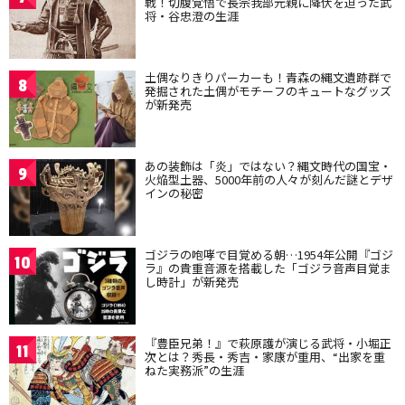
戦！切腹覚悟で長宗我部元親に降伏を迫った武
将・谷忠澄の生涯
土偶なりきりパーカーも！青森の縄文遺跡群で
8
発掘された土偶がモチーフのキュートなグッズ
が新発売
あの装飾は「炎」ではない？縄文時代の国宝・
9
火焔型土器、5000年前の人々が刻んだ謎とデザ
インの秘密
ゴジラの咆哮で目覚める朝…1954年公開『ゴジ
10
ラ』の貴重音源を搭載した「ゴジラ音声目覚ま
し時計」が新発売
『豊臣兄弟！』で萩原護が演じる武将・小堀正
11
次とは？秀長・秀吉・家康が重用、“出家を重
ねた実務派”の生涯