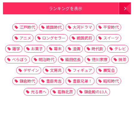
ランキングを表示
江戸時代
戦国時代
大河ドラマ
平安時代
アニメ
ロングセラー
戦国武将
スイーツ
雑学
お菓子
幕末
漫画
時代劇
テレビ
べらぼう
明治時代
織田信長
徳川家康
抹茶
デザイン
文房具
フィギュア
展覧会
鎌倉時代
豊臣秀吉
豊臣兄弟！
昭和時代
光る君へ
葛飾北斎
鎌倉殿の13人