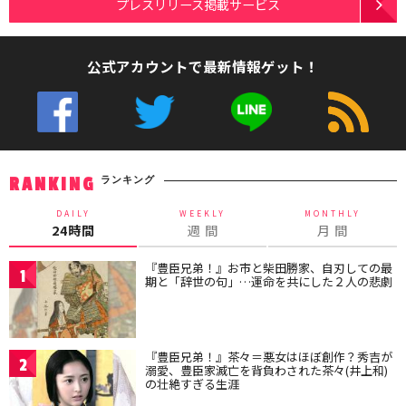
プレスリリース掲載サービス
公式アカウントで最新情報ゲット！
ランキング
RANKING
DAILY
WEEKLY
MONTHLY
24時間
週 間
月 間
『豊臣兄弟！』お市と柴田勝家、自刃しての最
1
期と「辞世の句」…運命を共にした２人の悲劇
『豊臣兄弟！』茶々＝悪女はほぼ創作？秀吉が
2
溺愛、豊臣家滅亡を背負わされた茶々(井上和)
の壮絶すぎる生涯