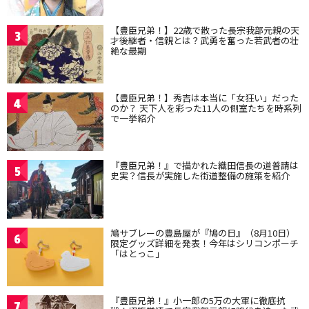
【豊臣兄弟！】22歳で散った長宗我部元親の天
3
才後継者・信親とは？武勇を奮った若武者の壮
絶な最期
【豊臣兄弟！】秀吉は本当に「女狂い」だった
4
のか？ 天下人を彩った11人の側室たちを時系列
で一挙紹介
『豊臣兄弟！』で描かれた織田信長の道普請は
5
史実？信長が実施した街道整備の施策を紹介
鳩サブレーの豊島屋が『鳩の日』（8月10日）
6
限定グッズ詳細を発表！今年はシリコンポーチ
「はとっこ」
『豊臣兄弟！』小一郎の5万の大軍に徹底抗
7