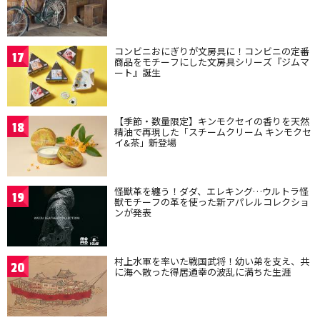
コンビニおにぎりが文房具に！コンビニの定番
17
商品をモチーフにした文房具シリーズ『ジムマ
ート』誕生
【季節・数量限定】キンモクセイの香りを天然
18
精油で再現した「スチームクリーム キンモクセ
イ&茶」新登場
怪獣革を纏う！ダダ、エレキング…ウルトラ怪
19
獣モチーフの革を使った新アパレルコレクショ
ンが発表
村上水軍を率いた戦国武将！幼い弟を支え、共
20
に海へ散った得居通幸の波乱に満ちた生涯