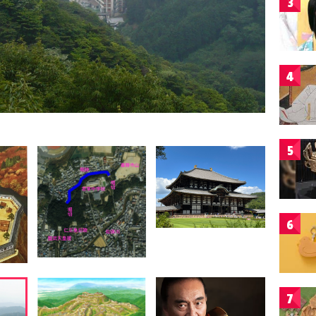
3
4
5
6
7