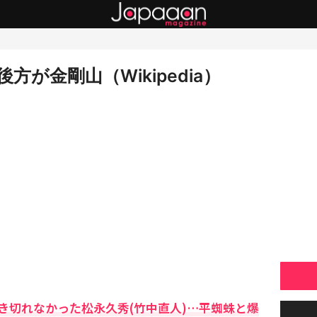
が金剛山（Wikipedia）
き切れなかった松永久秀(竹中直人)…平蜘蛛と爆