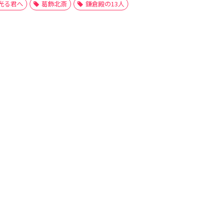
光る君へ
葛飾北斎
鎌倉殿の13人