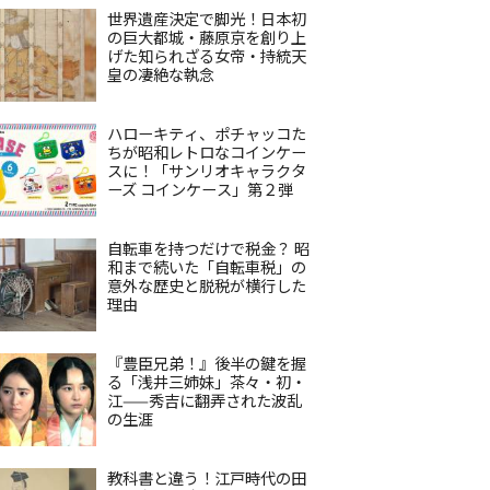
世界遺産決定で脚光！日本初
の巨大都城・藤原京を創り上
げた知られざる女帝・持統天
皇の凄絶な執念
ハローキティ、ポチャッコた
ちが昭和レトロなコインケー
スに！「サンリオキャラクタ
ーズ コインケース」第２弾
自転車を持つだけで税金？ 昭
和まで続いた「自転車税」の
意外な歴史と脱税が横行した
理由
『豊臣兄弟！』後半の鍵を握
る「浅井三姉妹」茶々・初・
江——秀吉に翻弄された波乱
の生涯
教科書と違う！江戸時代の田