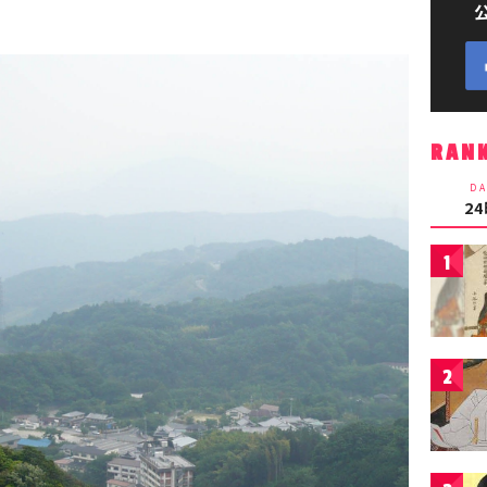
RAN
DA
2
1
2