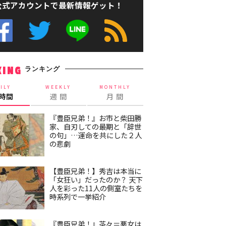
公式アカウントで最新情報ゲット！
ランキング
KING
ILY
WEEKLY
MONTHLY
4時間
週 間
月 間
『豊臣兄弟！』お市と柴田勝
家、自刃しての最期と「辞世
の句」…運命を共にした２人
の悲劇
【豊臣兄弟！】秀吉は本当に
「女狂い」だったのか？ 天下
人を彩った11人の側室たちを
時系列で一挙紹介
『豊臣兄弟！』茶々＝悪女は