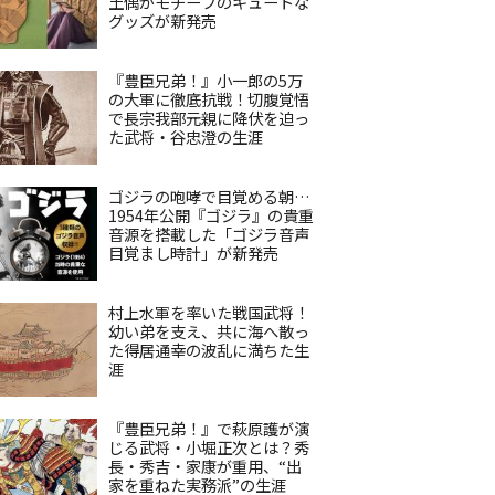
土偶がモチーフのキュートな
グッズが新発売
『豊臣兄弟！』小一郎の5万
の大軍に徹底抗戦！切腹覚悟
で長宗我部元親に降伏を迫っ
た武将・谷忠澄の生涯
ゴジラの咆哮で目覚める朝…
1954年公開『ゴジラ』の貴重
音源を搭載した「ゴジラ音声
目覚まし時計」が新発売
村上水軍を率いた戦国武将！
幼い弟を支え、共に海へ散っ
た得居通幸の波乱に満ちた生
涯
『豊臣兄弟！』で萩原護が演
じる武将・小堀正次とは？秀
長・秀吉・家康が重用、“出
家を重ねた実務派”の生涯