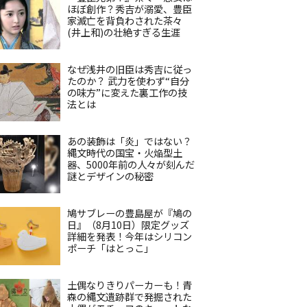
ほぼ創作？秀吉が溺愛、豊臣
家滅亡を背負わされた茶々
(井上和)の壮絶すぎる生涯
なぜ浅井の旧臣は秀吉に従っ
たのか？ 武力を使わず“自分
の味方”に変えた裏工作の技
法とは
あの装飾は「炎」ではない？
縄文時代の国宝・火焔型土
器、5000年前の人々が刻んだ
謎とデザインの秘密
鳩サブレーの豊島屋が『鳩の
日』（8月10日）限定グッズ
詳細を発表！今年はシリコン
ポーチ「はとっこ」
土偶なりきりパーカーも！青
森の縄文遺跡群で発掘された