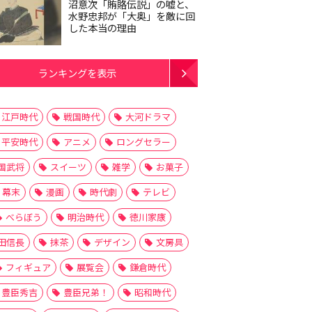
沼意次「賄賂伝説」の嘘と、
水野忠邦が「大奥」を敵に回
した本当の理由
ランキングを表示
江戸時代
戦国時代
大河ドラマ
平安時代
アニメ
ロングセラー
国武将
スイーツ
雑学
お菓子
幕末
漫画
時代劇
テレビ
べらぼう
明治時代
徳川家康
田信長
抹茶
デザイン
文房具
フィギュア
展覧会
鎌倉時代
豊臣秀吉
豊臣兄弟！
昭和時代