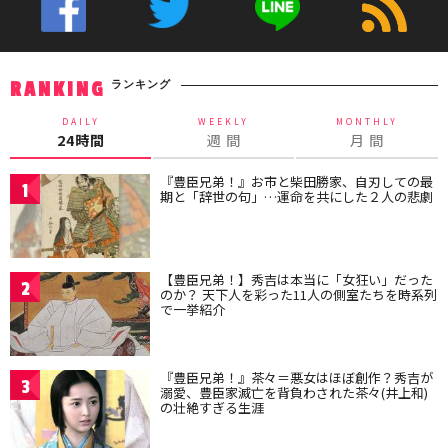
ランキング
RANKING
DAILY
WEEKLY
MONTHLY
24時間
週 間
月 間
『豊臣兄弟！』お市と柴田勝家、自刃しての最
1
期と「辞世の句」…運命を共にした２人の悲劇
【豊臣兄弟！】秀吉は本当に「女狂い」だった
2
のか？ 天下人を彩った11人の側室たちを時系列
で一挙紹介
『豊臣兄弟！』茶々＝悪女はほぼ創作？秀吉が
3
溺愛、豊臣家滅亡を背負わされた茶々(井上和)
の壮絶すぎる生涯