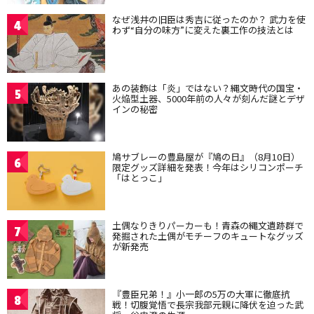
なぜ浅井の旧臣は秀吉に従ったのか？ 武力を使
4
わず“自分の味方”に変えた裏工作の技法とは
あの装飾は「炎」ではない？縄文時代の国宝・
5
火焔型土器、5000年前の人々が刻んだ謎とデザ
インの秘密
鳩サブレーの豊島屋が『鳩の日』（8月10日）
6
限定グッズ詳細を発表！今年はシリコンポーチ
「はとっこ」
土偶なりきりパーカーも！青森の縄文遺跡群で
7
発掘された土偶がモチーフのキュートなグッズ
が新発売
『豊臣兄弟！』小一郎の5万の大軍に徹底抗
8
戦！切腹覚悟で長宗我部元親に降伏を迫った武