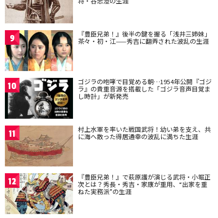
将・谷忠澄の生涯
『豊臣兄弟！』後半の鍵を握る「浅井三姉妹」
9
茶々・初・江——秀吉に翻弄された波乱の生涯
ゴジラの咆哮で目覚める朝…1954年公開『ゴジ
10
ラ』の貴重音源を搭載した「ゴジラ音声目覚ま
し時計」が新発売
村上水軍を率いた戦国武将！幼い弟を支え、共
11
に海へ散った得居通幸の波乱に満ちた生涯
『豊臣兄弟！』で萩原護が演じる武将・小堀正
12
次とは？秀長・秀吉・家康が重用、“出家を重
ねた実務派”の生涯