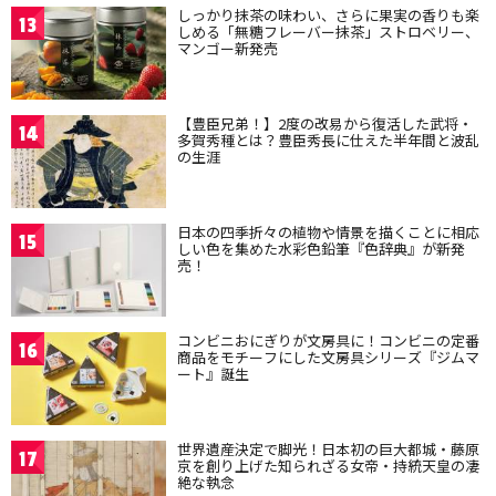
しっかり抹茶の味わい、さらに果実の香りも楽
13
しめる「無糖フレーバー抹茶」ストロベリー、
マンゴー新発売
【豊臣兄弟！】2度の改易から復活した武将・
14
多賀秀種とは？豊臣秀長に仕えた半年間と波乱
の生涯
日本の四季折々の植物や情景を描くことに相応
15
しい色を集めた水彩色鉛筆『色辞典』が新発
売！
コンビニおにぎりが文房具に！コンビニの定番
16
商品をモチーフにした文房具シリーズ『ジムマ
ート』誕生
世界遺産決定で脚光！日本初の巨大都城・藤原
17
京を創り上げた知られざる女帝・持統天皇の凄
絶な執念