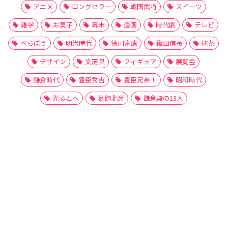
アニメ
ロングセラー
戦国武将
スイーツ
雑学
お菓子
幕末
漫画
時代劇
テレビ
べらぼう
明治時代
徳川家康
織田信長
抹茶
デザイン
文房具
フィギュア
展覧会
鎌倉時代
豊臣秀吉
豊臣兄弟！
昭和時代
光る君へ
葛飾北斎
鎌倉殿の13人