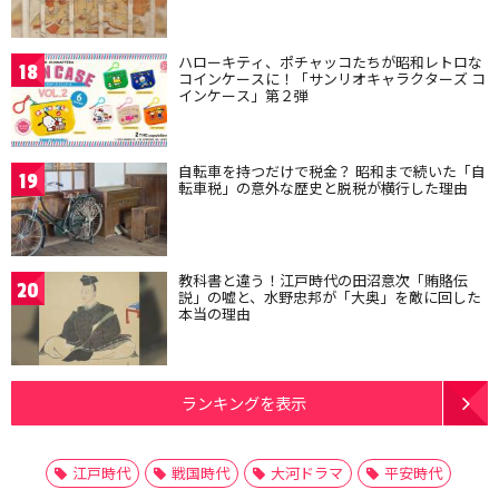
ハローキティ、ポチャッコたちが昭和レトロな
18
コインケースに！「サンリオキャラクターズ コ
インケース」第２弾
自転車を持つだけで税金？ 昭和まで続いた「自
19
転車税」の意外な歴史と脱税が横行した理由
教科書と違う！江戸時代の田沼意次「賄賂伝
20
説」の嘘と、水野忠邦が「大奥」を敵に回した
本当の理由
ランキングを表示
江戸時代
戦国時代
大河ドラマ
平安時代