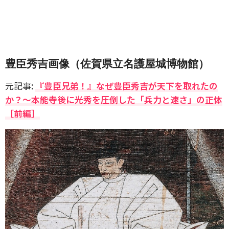
豊臣秀吉画像（佐賀県立名護屋城博物館）
元記事:
『豊臣兄弟！』なぜ豊臣秀吉が天下を取れたの
か？〜本能寺後に光秀を圧倒した「兵力と速さ」の正体
［前編］