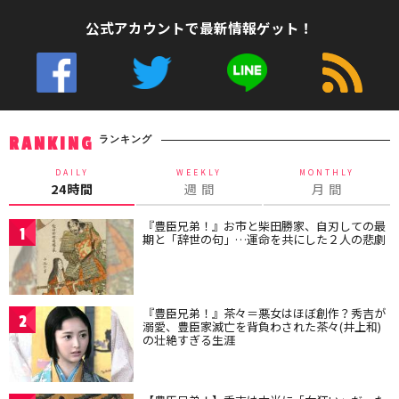
公式アカウントで最新情報ゲット！
ランキング
RANKING
DAILY
WEEKLY
MONTHLY
24時間
週 間
月 間
『豊臣兄弟！』お市と柴田勝家、自刃しての最
1
期と「辞世の句」…運命を共にした２人の悲劇
『豊臣兄弟！』茶々＝悪女はほぼ創作？秀吉が
2
溺愛、豊臣家滅亡を背負わされた茶々(井上和)
の壮絶すぎる生涯