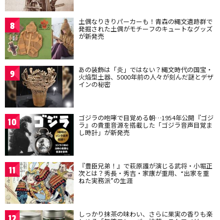
土偶なりきりパーカーも！青森の縄文遺跡群で
8
発掘された土偶がモチーフのキュートなグッズ
が新発売
あの装飾は「炎」ではない？縄文時代の国宝・
9
火焔型土器、5000年前の人々が刻んだ謎とデザ
インの秘密
ゴジラの咆哮で目覚める朝…1954年公開『ゴジ
10
ラ』の貴重音源を搭載した「ゴジラ音声目覚ま
し時計」が新発売
『豊臣兄弟！』で萩原護が演じる武将・小堀正
11
次とは？秀長・秀吉・家康が重用、“出家を重
ねた実務派”の生涯
しっかり抹茶の味わい、さらに果実の香りも楽
12