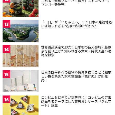
しめる「無糖フレーバー抹茶」ストロベリー、
マンゴー新発売
「一口」が「いもあらい」！？ 日本の難読地名
13
には知られざる“名前の法則”があった
世界遺産決定で脚光！日本初の巨大都城・藤原
14
京を創り上げた知られざる女帝・持統天皇の凄
絶な執念
日本の四季折々の植物や情景を描くことに相応
15
しい色を集めた水彩色鉛筆『色辞典』が新発
売！
コンビニおにぎりが文房具に！コンビニの定番
16
商品をモチーフにした文房具シリーズ『ジムマ
ート』誕生