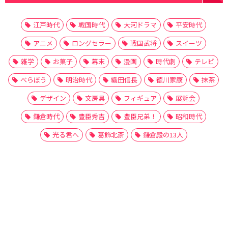
江戸時代
戦国時代
大河ドラマ
平安時代
アニメ
ロングセラー
戦国武将
スイーツ
雑学
お菓子
幕末
漫画
時代劇
テレビ
べらぼう
明治時代
織田信長
徳川家康
抹茶
デザイン
文房具
フィギュア
展覧会
鎌倉時代
豊臣秀吉
豊臣兄弟！
昭和時代
光る君へ
葛飾北斎
鎌倉殿の13人