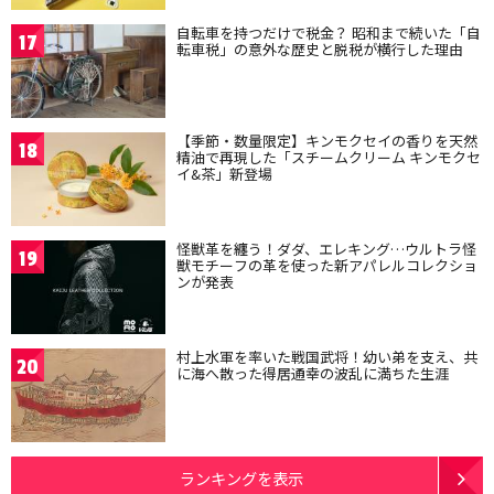
自転車を持つだけで税金？ 昭和まで続いた「自
17
転車税」の意外な歴史と脱税が横行した理由
【季節・数量限定】キンモクセイの香りを天然
18
精油で再現した「スチームクリーム キンモクセ
イ&茶」新登場
怪獣革を纏う！ダダ、エレキング…ウルトラ怪
19
獣モチーフの革を使った新アパレルコレクショ
ンが発表
村上水軍を率いた戦国武将！幼い弟を支え、共
20
に海へ散った得居通幸の波乱に満ちた生涯
ランキングを表示