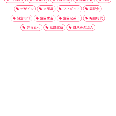
デザイン
文房具
フィギュア
展覧会
鎌倉時代
豊臣秀吉
豊臣兄弟！
昭和時代
光る君へ
葛飾北斎
鎌倉殿の13人