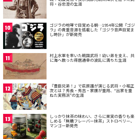
将・谷忠澄の生涯
ゴジラの咆哮で目覚める朝…1954年公開『ゴジ
10
ラ』の貴重音源を搭載した「ゴジラ音声目覚ま
し時計」が新発売
村上水軍を率いた戦国武将！幼い弟を支え、共
11
に海へ散った得居通幸の波乱に満ちた生涯
『豊臣兄弟！』で萩原護が演じる武将・小堀正
12
次とは？秀長・秀吉・家康が重用、“出家を重
ねた実務派”の生涯
しっかり抹茶の味わい、さらに果実の香りも楽
13
しめる「無糖フレーバー抹茶」ストロベリー、
マンゴー新発売