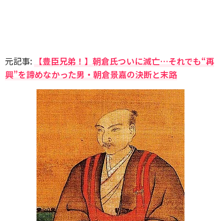
元記事:
【豊臣兄弟！】朝倉氏ついに滅亡…それでも“再
興”を諦めなかった男・朝倉景嘉の決断と末路