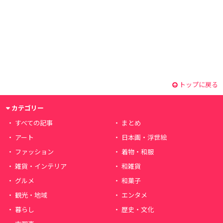
トップに戻る
カテゴリー
すべての記事
まとめ
アート
日本画・浮世絵
ファッション
着物・和服
雑貨・インテリア
和雑貨
グルメ
和菓子
観光・地域
エンタメ
暮らし
歴史・文化