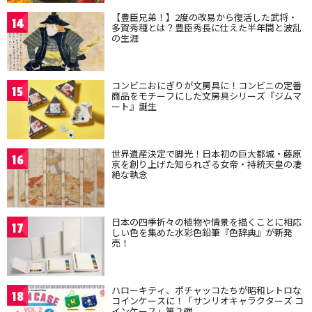
【豊臣兄弟！】2度の改易から復活した武将・
14
多賀秀種とは？豊臣秀長に仕えた半年間と波乱
の生涯
コンビニおにぎりが文房具に！コンビニの定番
15
商品をモチーフにした文房具シリーズ『ジムマ
ート』誕生
世界遺産決定で脚光！日本初の巨大都城・藤原
16
京を創り上げた知られざる女帝・持統天皇の凄
絶な執念
日本の四季折々の植物や情景を描くことに相応
17
しい色を集めた水彩色鉛筆『色辞典』が新発
売！
ハローキティ、ポチャッコたちが昭和レトロな
18
コインケースに！「サンリオキャラクターズ コ
インケース」第２弾