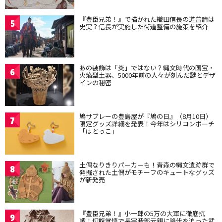
『豊臣兄弟！』で描かれた織田信長の道普請は
5
史実？信長が実施した街道整備の施策を紹介
あの装飾は「炎」ではない？縄文時代の国宝・
6
火焔型土器、5000年前の人々が刻んだ謎とデザ
インの秘密
鳩サブレーの豊島屋が『鳩の日』（8月10日）
7
限定グッズ詳細を発表！今年はシリコンポーチ
「はとっこ」
土偶なりきりパーカーも！青森の縄文遺跡群で
8
発掘された土偶がモチーフのキュートなグッズ
が新発売
『豊臣兄弟！』小一郎の5万の大軍に徹底抗
9
戦！切腹覚悟で長宗我部元親に降伏を迫った武