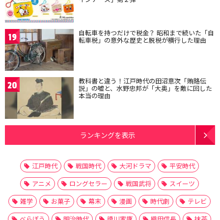
自転車を持つだけで税金？ 昭和まで続いた「自
19
転車税」の意外な歴史と脱税が横行した理由
教科書と違う！江戸時代の田沼意次「賄賂伝
20
説」の嘘と、水野忠邦が「大奥」を敵に回した
本当の理由
ランキングを表示
江戸時代
戦国時代
大河ドラマ
平安時代
アニメ
ロングセラー
戦国武将
スイーツ
雑学
お菓子
幕末
漫画
時代劇
テレビ
べらぼう
明治時代
徳川家康
織田信長
抹茶