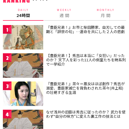
RANKING
DAILY
WEEKLY
MONTHLY
24時間
週 間
月 間
『豊臣兄弟！』お市と柴田勝家、自刃しての最
1
期と「辞世の句」…運命を共にした２人の悲劇
【豊臣兄弟！】秀吉は本当に「女狂い」だった
2
のか？ 天下人を彩った11人の側室たちを時系列
で一挙紹介
『豊臣兄弟！』茶々＝悪女はほぼ創作？秀吉が
3
溺愛、豊臣家滅亡を背負わされた茶々(井上和)
の壮絶すぎる生涯
なぜ浅井の旧臣は秀吉に従ったのか？ 武力を使
4
わず“自分の味方”に変えた裏工作の技法とは