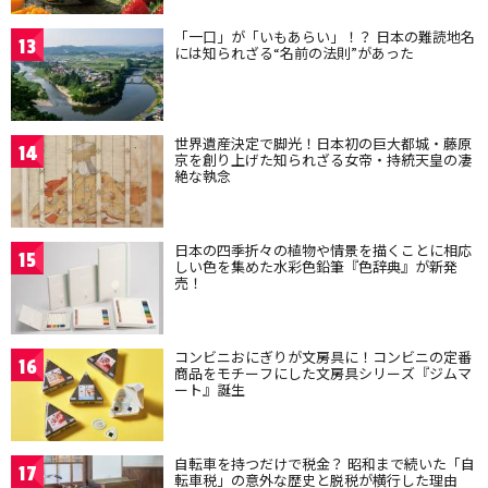
「一口」が「いもあらい」！？ 日本の難読地名
13
には知られざる“名前の法則”があった
世界遺産決定で脚光！日本初の巨大都城・藤原
14
京を創り上げた知られざる女帝・持統天皇の凄
絶な執念
日本の四季折々の植物や情景を描くことに相応
15
しい色を集めた水彩色鉛筆『色辞典』が新発
売！
コンビニおにぎりが文房具に！コンビニの定番
16
商品をモチーフにした文房具シリーズ『ジムマ
ート』誕生
自転車を持つだけで税金？ 昭和まで続いた「自
17
転車税」の意外な歴史と脱税が横行した理由