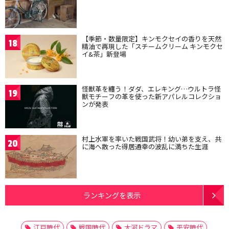
【季節・数量限定】キンモクセイの香りを天然
18
精油で再現した「スチームクリーム キンモクセ
イ&茶」新登場
怪獣革を纏う！ダダ、エレキング…ウルトラ怪
19
獣モチーフの革を使った新アパレルコレクショ
ンが発表
村上水軍を率いた戦国武将！幼い弟を支え、共
20
に海へ散った得居通幸の波乱に満ちた生涯
ランキングを表示
江戸時代
戦国時代
大河ドラマ
平安時代