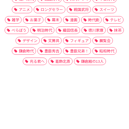
アニメ
ロングセラー
戦国武将
スイーツ
雑学
お菓子
幕末
漫画
時代劇
テレビ
べらぼう
明治時代
織田信長
徳川家康
抹茶
デザイン
文房具
フィギュア
展覧会
鎌倉時代
豊臣秀吉
豊臣兄弟！
昭和時代
光る君へ
葛飾北斎
鎌倉殿の13人