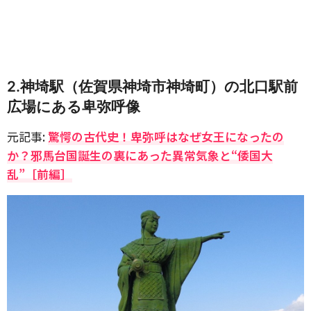
2.神埼駅（佐賀県神埼市神埼町）の北口駅前
広場にある卑弥呼像
元記事:
驚愕の古代史！卑弥呼はなぜ女王になったの
か？邪馬台国誕生の裏にあった異常気象と“倭国大
乱”［前編］