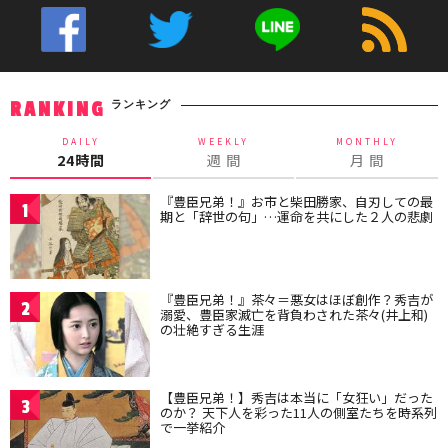
ランキング
RANKING
DAILY
WEEKLY
MONTHLY
24時間
週 間
月 間
『豊臣兄弟！』お市と柴田勝家、自刃しての最
1
期と「辞世の句」…運命を共にした２人の悲劇
『豊臣兄弟！』茶々＝悪女はほぼ創作？秀吉が
2
溺愛、豊臣家滅亡を背負わされた茶々(井上和)
の壮絶すぎる生涯
【豊臣兄弟！】秀吉は本当に「女狂い」だった
3
のか？ 天下人を彩った11人の側室たちを時系列
で一挙紹介