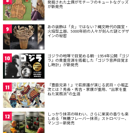
8
発掘された土偶がモチーフのキュートなグッズ
が新発売
あの装飾は「炎」ではない？縄文時代の国宝・
9
火焔型土器、5000年前の人々が刻んだ謎とデザ
インの秘密
ゴジラの咆哮で目覚める朝…1954年公開『ゴジ
10
ラ』の貴重音源を搭載した「ゴジラ音声目覚ま
し時計」が新発売
『豊臣兄弟！』で萩原護が演じる武将・小堀正
11
次とは？秀長・秀吉・家康が重用、“出家を重
ねた実務派”の生涯
しっかり抹茶の味わい、さらに果実の香りも楽
12
しめる「無糖フレーバー抹茶」ストロベリー、
マンゴー新発売