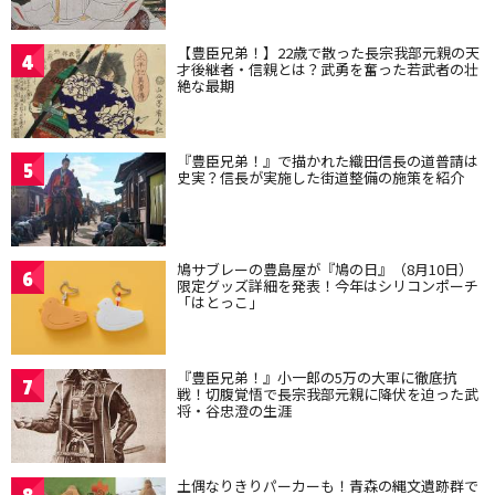
【豊臣兄弟！】22歳で散った長宗我部元親の天
4
才後継者・信親とは？武勇を奮った若武者の壮
絶な最期
『豊臣兄弟！』で描かれた織田信長の道普請は
5
史実？信長が実施した街道整備の施策を紹介
鳩サブレーの豊島屋が『鳩の日』（8月10日）
6
限定グッズ詳細を発表！今年はシリコンポーチ
「はとっこ」
『豊臣兄弟！』小一郎の5万の大軍に徹底抗
7
戦！切腹覚悟で長宗我部元親に降伏を迫った武
将・谷忠澄の生涯
土偶なりきりパーカーも！青森の縄文遺跡群で