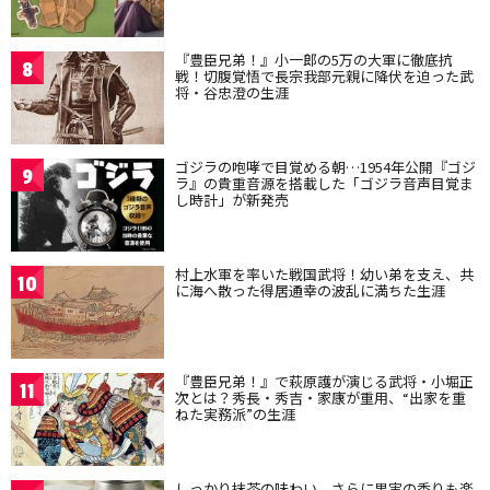
『豊臣兄弟！』小一郎の5万の大軍に徹底抗
8
戦！切腹覚悟で長宗我部元親に降伏を迫った武
将・谷忠澄の生涯
ゴジラの咆哮で目覚める朝…1954年公開『ゴジ
9
ラ』の貴重音源を搭載した「ゴジラ音声目覚ま
し時計」が新発売
村上水軍を率いた戦国武将！幼い弟を支え、共
10
に海へ散った得居通幸の波乱に満ちた生涯
『豊臣兄弟！』で萩原護が演じる武将・小堀正
11
次とは？秀長・秀吉・家康が重用、“出家を重
ねた実務派”の生涯
しっかり抹茶の味わい、さらに果実の香りも楽