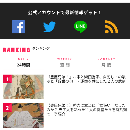
公式アカウントで最新情報ゲット！
ランキング
RANKING
DAILY
WEEKLY
MONTHLY
24時間
週 間
月 間
『豊臣兄弟！』お市と柴田勝家、自刃しての最
1
期と「辞世の句」…運命を共にした２人の悲劇
【豊臣兄弟！】秀吉は本当に「女狂い」だった
2
のか？ 天下人を彩った11人の側室たちを時系列
で一挙紹介