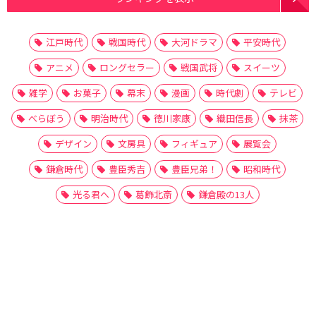
江戸時代
戦国時代
大河ドラマ
平安時代
アニメ
ロングセラー
戦国武将
スイーツ
雑学
お菓子
幕末
漫画
時代劇
テレビ
べらぼう
明治時代
徳川家康
織田信長
抹茶
デザイン
文房具
フィギュア
展覧会
鎌倉時代
豊臣秀吉
豊臣兄弟！
昭和時代
光る君へ
葛飾北斎
鎌倉殿の13人