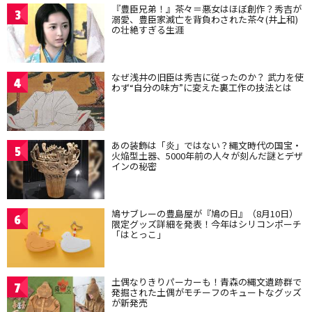
『豊臣兄弟！』茶々＝悪女はほぼ創作？秀吉が
3
溺愛、豊臣家滅亡を背負わされた茶々(井上和)
の壮絶すぎる生涯
なぜ浅井の旧臣は秀吉に従ったのか？ 武力を使
4
わず“自分の味方”に変えた裏工作の技法とは
あの装飾は「炎」ではない？縄文時代の国宝・
5
火焔型土器、5000年前の人々が刻んだ謎とデザ
インの秘密
鳩サブレーの豊島屋が『鳩の日』（8月10日）
6
限定グッズ詳細を発表！今年はシリコンポーチ
「はとっこ」
土偶なりきりパーカーも！青森の縄文遺跡群で
7
発掘された土偶がモチーフのキュートなグッズ
が新発売