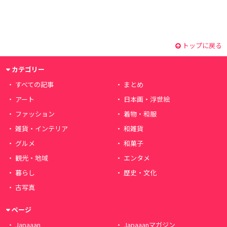
トップに戻る
カテゴリー
すべての記事
まとめ
アート
日本画・浮世絵
ファッション
着物・和服
雑貨・インテリア
和雑貨
グルメ
和菓子
観光・地域
エンタメ
暮らし
歴史・文化
古写真
ページ
Japaaan
Japaaanマガジン