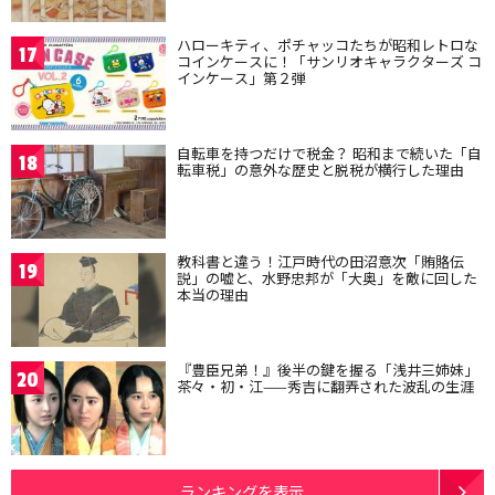
ハローキティ、ポチャッコたちが昭和レトロな
17
コインケースに！「サンリオキャラクターズ コ
インケース」第２弾
自転車を持つだけで税金？ 昭和まで続いた「自
18
転車税」の意外な歴史と脱税が横行した理由
教科書と違う！江戸時代の田沼意次「賄賂伝
19
説」の嘘と、水野忠邦が「大奥」を敵に回した
本当の理由
『豊臣兄弟！』後半の鍵を握る「浅井三姉妹」
20
茶々・初・江——秀吉に翻弄された波乱の生涯
ランキングを表示