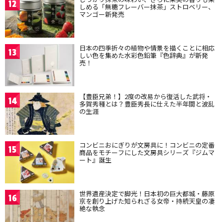
12
しめる「無糖フレーバー抹茶」ストロベリー、
マンゴー新発売
日本の四季折々の植物や情景を描くことに相応
13
しい色を集めた水彩色鉛筆『色辞典』が新発
売！
【豊臣兄弟！】2度の改易から復活した武将・
14
多賀秀種とは？豊臣秀長に仕えた半年間と波乱
の生涯
コンビニおにぎりが文房具に！コンビニの定番
15
商品をモチーフにした文房具シリーズ『ジムマ
ート』誕生
世界遺産決定で脚光！日本初の巨大都城・藤原
16
京を創り上げた知られざる女帝・持統天皇の凄
絶な執念