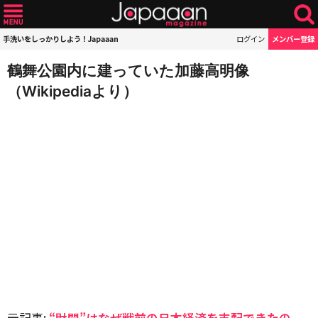
手洗いをしっかりしよう！Japaaan
ログイン
メンバー登録
鶴舞公園内に建っていた加藤高明像
（Wikipediaより）
元記事:
“財閥”はなぜ戦前の日本経済を支配できたの