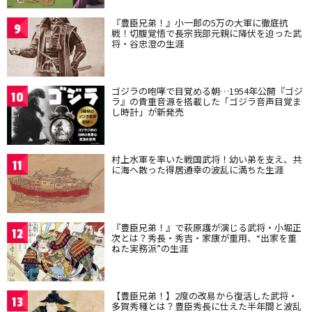
『豊臣兄弟！』小一郎の5万の大軍に徹底抗
9
戦！切腹覚悟で長宗我部元親に降伏を迫った武
将・谷忠澄の生涯
ゴジラの咆哮で目覚める朝…1954年公開『ゴジ
10
ラ』の貴重音源を搭載した「ゴジラ音声目覚ま
し時計」が新発売
村上水軍を率いた戦国武将！幼い弟を支え、共
11
に海へ散った得居通幸の波乱に満ちた生涯
『豊臣兄弟！』で萩原護が演じる武将・小堀正
12
次とは？秀長・秀吉・家康が重用、“出家を重
ねた実務派”の生涯
【豊臣兄弟！】2度の改易から復活した武将・
13
多賀秀種とは？豊臣秀長に仕えた半年間と波乱