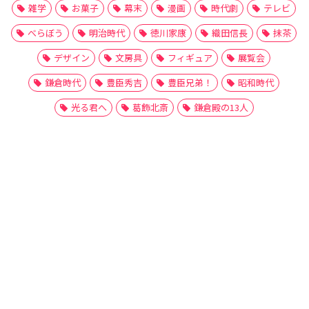
雑学
お菓子
幕末
漫画
時代劇
テレビ
べらぼう
明治時代
徳川家康
織田信長
抹茶
デザイン
文房具
フィギュア
展覧会
鎌倉時代
豊臣秀吉
豊臣兄弟！
昭和時代
光る君へ
葛飾北斎
鎌倉殿の13人