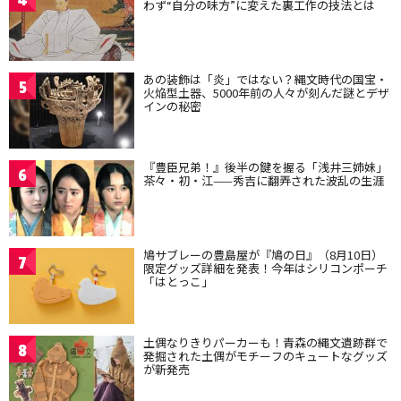
わず“自分の味方”に変えた裏工作の技法とは
あの装飾は「炎」ではない？縄文時代の国宝・
5
火焔型土器、5000年前の人々が刻んだ謎とデザ
インの秘密
『豊臣兄弟！』後半の鍵を握る「浅井三姉妹」
6
茶々・初・江——秀吉に翻弄された波乱の生涯
鳩サブレーの豊島屋が『鳩の日』（8月10日）
7
限定グッズ詳細を発表！今年はシリコンポーチ
「はとっこ」
土偶なりきりパーカーも！青森の縄文遺跡群で
8
発掘された土偶がモチーフのキュートなグッズ
が新発売