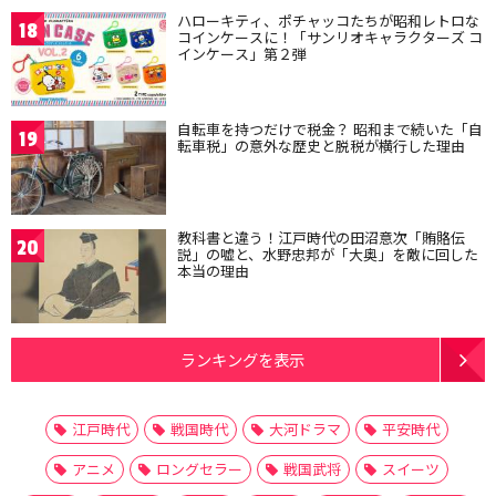
ハローキティ、ポチャッコたちが昭和レトロな
18
コインケースに！「サンリオキャラクターズ コ
インケース」第２弾
自転車を持つだけで税金？ 昭和まで続いた「自
19
転車税」の意外な歴史と脱税が横行した理由
教科書と違う！江戸時代の田沼意次「賄賂伝
20
説」の嘘と、水野忠邦が「大奥」を敵に回した
本当の理由
ランキングを表示
江戸時代
戦国時代
大河ドラマ
平安時代
アニメ
ロングセラー
戦国武将
スイーツ