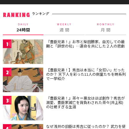
ランキング
RANKING
DAILY
WEEKLY
MONTHLY
24時間
週 間
月 間
『豊臣兄弟！』お市と柴田勝家、自刃しての最
1
期と「辞世の句」…運命を共にした２人の悲劇
【豊臣兄弟！】秀吉は本当に「女狂い」だった
2
のか？ 天下人を彩った11人の側室たちを時系列
で一挙紹介
『豊臣兄弟！』茶々＝悪女はほぼ創作？秀吉が
3
溺愛、豊臣家滅亡を背負わされた茶々(井上和)
の壮絶すぎる生涯
なぜ浅井の旧臣は秀吉に従ったのか？ 武力を使
4