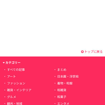
トップに戻る
カテゴリー
すべての記事
まとめ
アート
日本画・浮世絵
ファッション
着物・和服
雑貨・インテリア
和雑貨
グルメ
和菓子
観光・地域
エンタメ