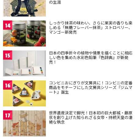
の生涯
しっかり抹茶の味わい、さらに果実の香りも楽
14
しめる「無糖フレーバー抹茶」ストロベリー、
マンゴー新発売
日本の四季折々の植物や情景を描くことに相応
15
しい色を集めた水彩色鉛筆『色辞典』が新発
売！
コンビニおにぎりが文房具に！コンビニの定番
16
商品をモチーフにした文房具シリーズ『ジムマ
ート』誕生
世界遺産決定で脚光！日本初の巨大都城・藤原
17
京を創り上げた知られざる女帝・持統天皇の凄
絶な執念