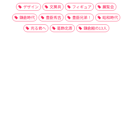
デザイン
文房具
フィギュア
展覧会
鎌倉時代
豊臣秀吉
豊臣兄弟！
昭和時代
光る君へ
葛飾北斎
鎌倉殿の13人