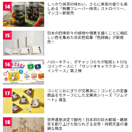
しっかり抹茶の味わい、さらに果実の香りも楽
14
しめる「無糖フレーバー抹茶」ストロベリー、
マンゴー新発売
日本の四季折々の植物や情景を描くことに相応
15
しい色を集めた水彩色鉛筆『色辞典』が新発
売！
ハローキティ、ポチャッコたちが昭和レトロな
16
コインケースに！「サンリオキャラクターズ コ
インケース」第２弾
コンビニおにぎりが文房具に！コンビニの定番
17
商品をモチーフにした文房具シリーズ『ジムマ
ート』誕生
世界遺産決定で脚光！日本初の巨大都城・藤原
18
京を創り上げた知られざる女帝・持統天皇の凄
絶な執念