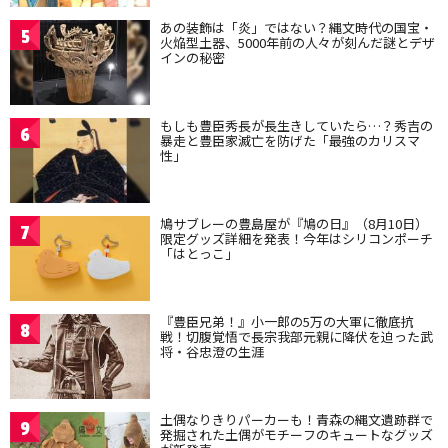
あの装飾は「炎」ではない？縄文時代の国宝・
5
火焔型土器、5000年前の人々が刻んだ謎とデザ
インの秘密
もしも豊臣秀長が長生きしていたら…？秀吉の
6
暴走と豊臣家滅亡を防げた「最強のカリスマ
性」
鳩サブレーの豊島屋が『鳩の日』（8月10日）
7
限定グッズ詳細を発表！今年はシリコンポーチ
「はとっこ」
『豊臣兄弟！』小一郎の5万の大軍に徹底抗
8
戦！切腹覚悟で長宗我部元親に降伏を迫った武
将・谷忠澄の生涯
土偶なりきりパーカーも！青森の縄文遺跡群で
9
発掘された土偶がモチーフのキュートなグッズ