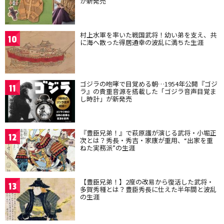
が新発売
村上水軍を率いた戦国武将！幼い弟を支え、共
10
に海へ散った得居通幸の波乱に満ちた生涯
ゴジラの咆哮で目覚める朝…1954年公開『ゴジ
11
ラ』の貴重音源を搭載した「ゴジラ音声目覚ま
し時計」が新発売
『豊臣兄弟！』で萩原護が演じる武将・小堀正
12
次とは？秀長・秀吉・家康が重用、“出家を重
ねた実務派”の生涯
【豊臣兄弟！】2度の改易から復活した武将・
13
多賀秀種とは？豊臣秀長に仕えた半年間と波乱
の生涯