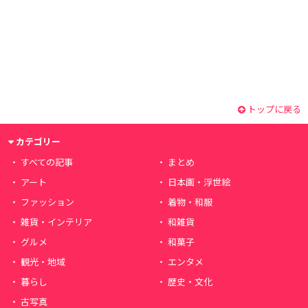
トップに戻る
カテゴリー
すべての記事
まとめ
アート
日本画・浮世絵
ファッション
着物・和服
雑貨・インテリア
和雑貨
グルメ
和菓子
観光・地域
エンタメ
暮らし
歴史・文化
古写真