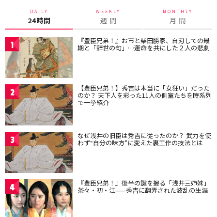
DAILY
WEEKLY
MONTHLY
24時間
週 間
月 間
『豊臣兄弟！』お市と柴田勝家、自刃しての最
1
期と「辞世の句」…運命を共にした２人の悲劇
【豊臣兄弟！】秀吉は本当に「女狂い」だった
2
のか？ 天下人を彩った11人の側室たちを時系列
で一挙紹介
なぜ浅井の旧臣は秀吉に従ったのか？ 武力を使
3
わず“自分の味方”に変えた裏工作の技法とは
『豊臣兄弟！』後半の鍵を握る「浅井三姉妹」
4
茶々・初・江——秀吉に翻弄された波乱の生涯