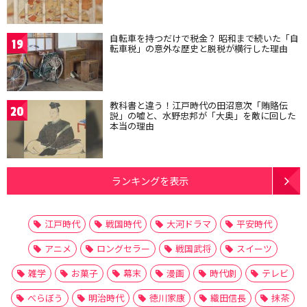
自転車を持つだけで税金？ 昭和まで続いた「自
19
転車税」の意外な歴史と脱税が横行した理由
教科書と違う！江戸時代の田沼意次「賄賂伝
20
説」の嘘と、水野忠邦が「大奥」を敵に回した
本当の理由
ランキングを表示
江戸時代
戦国時代
大河ドラマ
平安時代
アニメ
ロングセラー
戦国武将
スイーツ
雑学
お菓子
幕末
漫画
時代劇
テレビ
べらぼう
明治時代
徳川家康
織田信長
抹茶