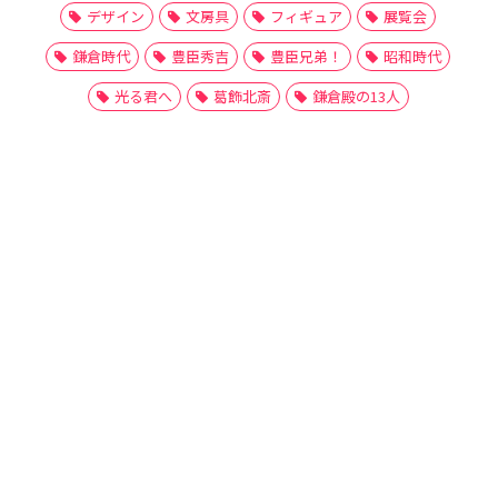
デザイン
文房具
フィギュア
展覧会
鎌倉時代
豊臣秀吉
豊臣兄弟！
昭和時代
光る君へ
葛飾北斎
鎌倉殿の13人