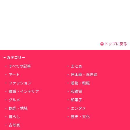
トップに戻る
カテゴリー
すべての記事
まとめ
アート
日本画・浮世絵
ファッション
着物・和服
雑貨・インテリア
和雑貨
グルメ
和菓子
観光・地域
エンタメ
暮らし
歴史・文化
古写真