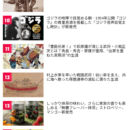
ゴジラの咆哮で目覚める朝…1954年公開『ゴジ
10
ラ』の貴重音源を搭載した「ゴジラ音声目覚ま
し時計」が新発売
『豊臣兄弟！』で萩原護が演じる武将・小堀正
11
次とは？秀長・秀吉・家康が重用、“出家を重
ねた実務派”の生涯
村上水軍を率いた戦国武将！幼い弟を支え、共
12
に海へ散った得居通幸の波乱に満ちた生涯
しっかり抹茶の味わい、さらに果実の香りも楽
13
しめる「無糖フレーバー抹茶」ストロベリー、
マンゴー新発売