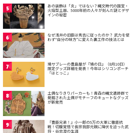
あの装飾は「炎」ではない？縄文時代の国宝・
5
火焔型土器、5000年前の人々が刻んだ謎とデザ
インの秘密
なぜ浅井の旧臣は秀吉に従ったのか？ 武力を使
6
わず“自分の味方”に変えた裏工作の技法とは
鳩サブレーの豊島屋が『鳩の日』（8月10日）
7
限定グッズ詳細を発表！今年はシリコンポーチ
「はとっこ」
土偶なりきりパーカーも！青森の縄文遺跡群で
8
発掘された土偶がモチーフのキュートなグッズ
が新発売
『豊臣兄弟！』小一郎の5万の大軍に徹底抗
9
戦！切腹覚悟で長宗我部元親に降伏を迫った武
将・谷忠澄の生涯