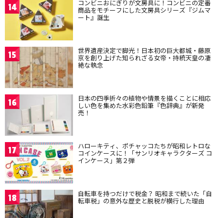
コンビニおにぎりが文房具に！コンビニの定番
14
商品をモチーフにした文房具シリーズ『ジムマ
ート』誕生
世界遺産決定で脚光！日本初の巨大都城・藤原
15
京を創り上げた知られざる女帝・持統天皇の凄
絶な執念
日本の四季折々の植物や情景を描くことに相応
16
しい色を集めた水彩色鉛筆『色辞典』が新発
売！
ハローキティ、ポチャッコたちが昭和レトロな
17
コインケースに！「サンリオキャラクターズ コ
インケース」第２弾
自転車を持つだけで税金？ 昭和まで続いた「自
18
転車税」の意外な歴史と脱税が横行した理由