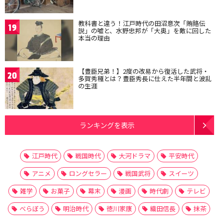
教科書と違う！江戸時代の田沼意次「賄賂伝
19
説」の嘘と、水野忠邦が「大奥」を敵に回した
本当の理由
【豊臣兄弟！】2度の改易から復活した武将・
20
多賀秀種とは？豊臣秀長に仕えた半年間と波乱
の生涯
ランキングを表示
江戸時代
戦国時代
大河ドラマ
平安時代
アニメ
ロングセラー
戦国武将
スイーツ
雑学
お菓子
幕末
漫画
時代劇
テレビ
べらぼう
明治時代
徳川家康
織田信長
抹茶