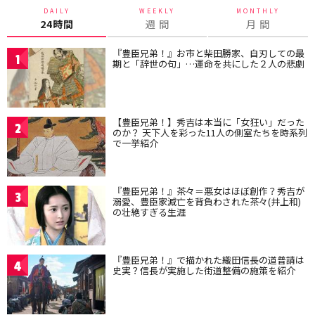
DAILY
WEEKLY
MONTHLY
24時間
週 間
月 間
『豊臣兄弟！』お市と柴田勝家、自刃しての最
1
期と「辞世の句」…運命を共にした２人の悲劇
【豊臣兄弟！】秀吉は本当に「女狂い」だった
2
のか？ 天下人を彩った11人の側室たちを時系列
で一挙紹介
『豊臣兄弟！』茶々＝悪女はほぼ創作？秀吉が
3
溺愛、豊臣家滅亡を背負わされた茶々(井上和)
の壮絶すぎる生涯
『豊臣兄弟！』で描かれた織田信長の道普請は
4
史実？信長が実施した街道整備の施策を紹介