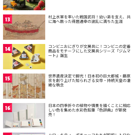
村上水軍を率いた戦国武将！幼い弟を支え、共
13
に海へ散った得居通幸の波乱に満ちた生涯
コンビニおにぎりが文房具に！コンビニの定番
14
商品をモチーフにした文房具シリーズ『ジムマ
ート』誕生
世界遺産決定で脚光！日本初の巨大都城・藤原
15
京を創り上げた知られざる女帝・持統天皇の凄
絶な執念
日本の四季折々の植物や情景を描くことに相応
16
しい色を集めた水彩色鉛筆『色辞典』が新発
売！
ハローキティ、ポチャッコたちが昭和レトロな