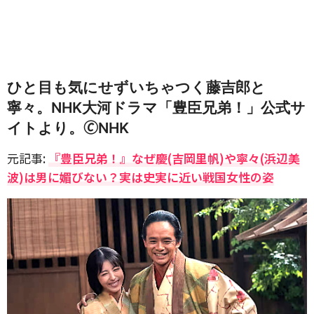
ひと目も気にせずいちゃつく藤吉郎と
寧々。NHK大河ドラマ「豊臣兄弟！」公式サ
イトより。🄫NHK
元記事:
『豊臣兄弟！』なぜ慶(吉岡里帆)や寧々(浜辺美
波)は男に媚びない？実は史実に近い戦国女性の姿