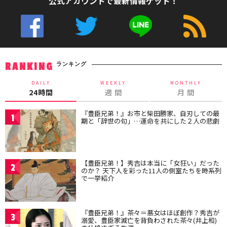
公式アカウントで最新情報ゲット！
ランキング
RANKING
DAILY
WEEKLY
MONTHLY
24時間
週 間
月 間
『豊臣兄弟！』お市と柴田勝家、自刃しての最
1
期と「辞世の句」…運命を共にした２人の悲劇
【豊臣兄弟！】秀吉は本当に「女狂い」だった
2
のか？ 天下人を彩った11人の側室たちを時系列
で一挙紹介
『豊臣兄弟！』茶々＝悪女はほぼ創作？秀吉が
3
溺愛、豊臣家滅亡を背負わされた茶々(井上和)