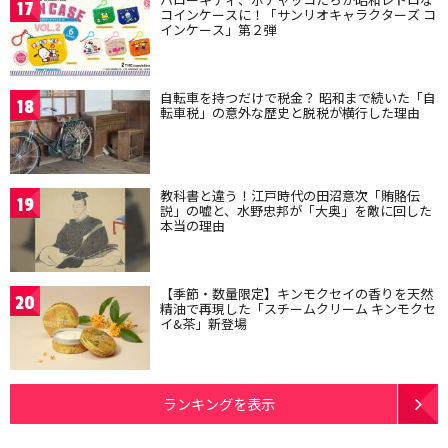
17
コインケースに！「サンリオキャラクターズ コ
インケース」第２弾
自転車を持つだけで税金？ 昭和まで続いた「自
18
転車税」の意外な歴史と脱税が横行した理由
教科書と違う！江戸時代の田沼意次「賄賂伝
19
説」の嘘と、水野忠邦が「大奥」を敵に回した
本当の理由
【季節・数量限定】キンモクセイの香りを天然
20
精油で再現した「スチームクリーム キンモクセ
イ&茶」新登場
ランキングを表示