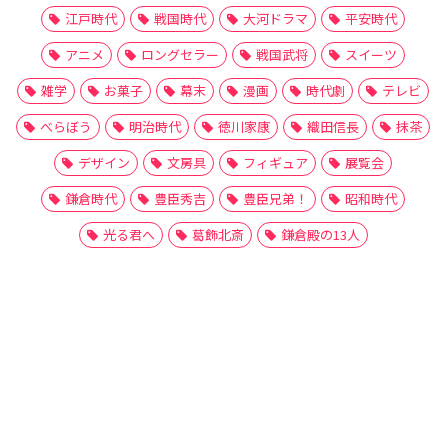
江戸時代
戦国時代
大河ドラマ
平安時代
アニメ
ロングセラー
戦国武将
スイーツ
雑学
お菓子
幕末
漫画
時代劇
テレビ
べらぼう
明治時代
徳川家康
織田信長
抹茶
デザイン
文房具
フィギュア
展覧会
鎌倉時代
豊臣秀吉
豊臣兄弟！
昭和時代
光る君へ
葛飾北斎
鎌倉殿の13人