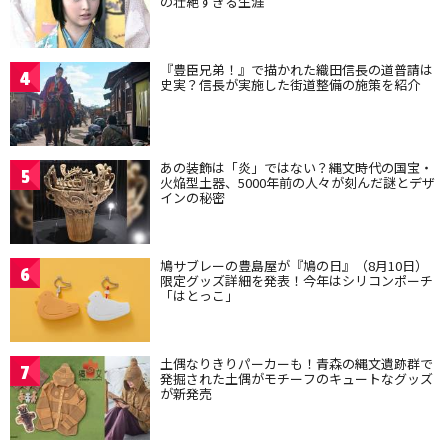
の壮絶すぎる生涯
『豊臣兄弟！』で描かれた織田信長の道普請は
4
史実？信長が実施した街道整備の施策を紹介
あの装飾は「炎」ではない？縄文時代の国宝・
5
火焔型土器、5000年前の人々が刻んだ謎とデザ
インの秘密
鳩サブレーの豊島屋が『鳩の日』（8月10日）
6
限定グッズ詳細を発表！今年はシリコンポーチ
「はとっこ」
土偶なりきりパーカーも！青森の縄文遺跡群で
7
発掘された土偶がモチーフのキュートなグッズ
が新発売