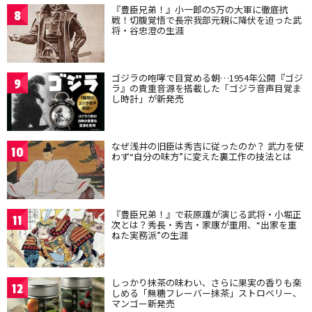
『豊臣兄弟！』小一郎の5万の大軍に徹底抗
8
戦！切腹覚悟で長宗我部元親に降伏を迫った武
将・谷忠澄の生涯
ゴジラの咆哮で目覚める朝…1954年公開『ゴジ
9
ラ』の貴重音源を搭載した「ゴジラ音声目覚ま
し時計」が新発売
なぜ浅井の旧臣は秀吉に従ったのか？ 武力を使
10
わず“自分の味方”に変えた裏工作の技法とは
『豊臣兄弟！』で萩原護が演じる武将・小堀正
11
次とは？秀長・秀吉・家康が重用、“出家を重
ねた実務派”の生涯
しっかり抹茶の味わい、さらに果実の香りも楽
12
しめる「無糖フレーバー抹茶」ストロベリー、
マンゴー新発売