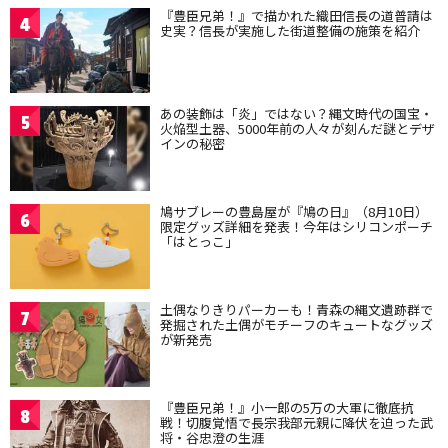
『豊臣兄弟！』で描かれた織田信長の道普請は
4
史実？信長が実施した街道整備の施策を紹介
あの装飾は「炎」ではない？縄文時代の国宝・
5
火焔型土器、5000年前の人々が刻んだ謎とデザ
インの秘密
鳩サブレーの豊島屋が『鳩の日』（8月10日）
6
限定グッズ詳細を発表！今年はシリコンポーチ
「はとっこ」
土偶なりきりパーカーも！青森の縄文遺跡群で
7
発掘された土偶がモチーフのキュートなグッズ
が新発売
『豊臣兄弟！』小一郎の5万の大軍に徹底抗
8
戦！切腹覚悟で長宗我部元親に降伏を迫った武
将・谷忠澄の生涯