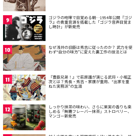
ゴジラの咆哮で目覚める朝…1954年公開『ゴジ
9
ラ』の貴重音源を搭載した「ゴジラ音声目覚ま
し時計」が新発売
なぜ浅井の旧臣は秀吉に従ったのか？ 武力を使
10
わず“自分の味方”に変えた裏工作の技法とは
『豊臣兄弟！』で萩原護が演じる武将・小堀正
11
次とは？秀長・秀吉・家康が重用、“出家を重
ねた実務派”の生涯
しっかり抹茶の味わい、さらに果実の香りも楽
12
しめる「無糖フレーバー抹茶」ストロベリー、
マンゴー新発売