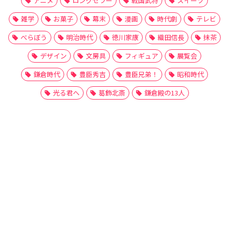
アニメ
ロングセラー
戦国武将
スイーツ
雑学
お菓子
幕末
漫画
時代劇
テレビ
べらぼう
明治時代
徳川家康
織田信長
抹茶
デザイン
文房具
フィギュア
展覧会
鎌倉時代
豊臣秀吉
豊臣兄弟！
昭和時代
光る君へ
葛飾北斎
鎌倉殿の13人