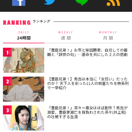
ランキング
RANKING
DAILY
WEEKLY
MONTHLY
24時間
週 間
月 間
『豊臣兄弟！』お市と柴田勝家、自刃しての最
1
期と「辞世の句」…運命を共にした２人の悲劇
【豊臣兄弟！】秀吉は本当に「女狂い」だった
2
のか？ 天下人を彩った11人の側室たちを時系列
で一挙紹介
『豊臣兄弟！』茶々＝悪女はほぼ創作？秀吉が
3
溺愛、豊臣家滅亡を背負わされた茶々(井上和)
の壮絶すぎる生涯