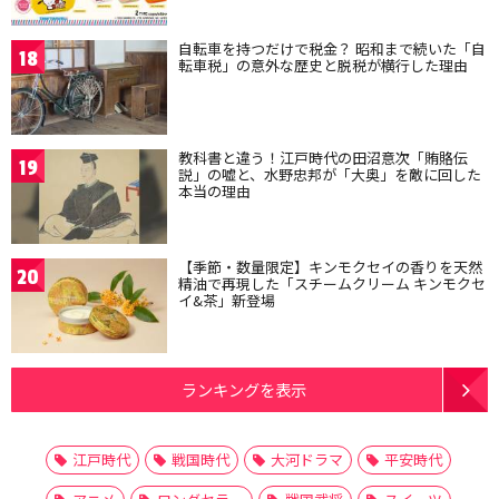
自転車を持つだけで税金？ 昭和まで続いた「自
18
転車税」の意外な歴史と脱税が横行した理由
教科書と違う！江戸時代の田沼意次「賄賂伝
19
説」の嘘と、水野忠邦が「大奥」を敵に回した
本当の理由
【季節・数量限定】キンモクセイの香りを天然
20
精油で再現した「スチームクリーム キンモクセ
イ&茶」新登場
ランキングを表示
江戸時代
戦国時代
大河ドラマ
平安時代