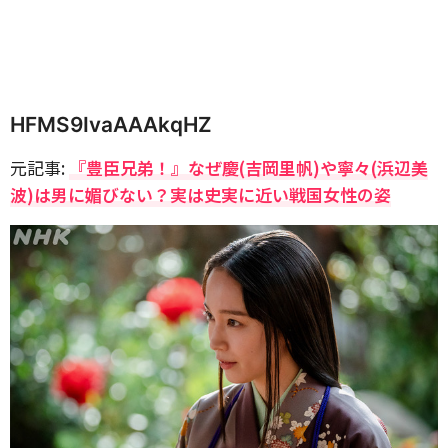
HFMS9IvaAAAkqHZ
元記事:
『豊臣兄弟！』なぜ慶(吉岡里帆)や寧々(浜辺美
波)は男に媚びない？実は史実に近い戦国女性の姿