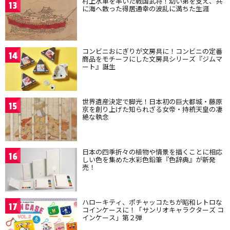
村上水軍を率いた戦国武将！幼い弟を支え、共
13
に海へ散った得居通幸の波乱に満ちた生涯
コンビニおにぎりが文房具に！コンビニの定番
14
商品をモチーフにした文房具シリーズ『ジムマ
ート』誕生
世界遺産決定で脚光！日本初の巨大都城・藤原
15
京を創り上げた知られざる女帝・持統天皇の凄
絶な執念
日本の四季折々の植物や情景を描くことに相応
16
しい色を集めた水彩色鉛筆『色辞典』が新発
売！
ハローキティ、ポチャッコたちが昭和レトロな
17
コインケースに！「サンリオキャラクターズ コ
インケース」第２弾